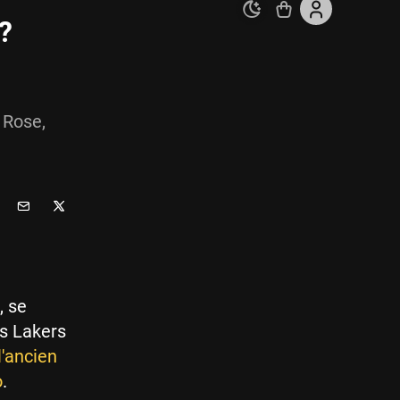
?
 Rose,
, se
es Lakers
l'ancien
o
.