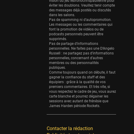
Eurobasket
vision du jeu lebronochrispaulienne pour
éviter les doublons. Veuillez tenir compte
25 sessions
des messages déjà postés ou discutés
dans les salons.
Detroit Pistons
Pas de spamming ni d’autopromotion.
25 sessions
Les messages ou les commentaires qui
font la promotion de vidéos ou de
Brooklyn Nets
podcasts personnels peuvent être
supprimés.
24 sessions
Pas de partage d’informations
personnelles. Ne faites pas une D’Angelo
Sacramento Kings
Russell : ne partagez pas d’informations
24 sessions
personnelles, concernant d’autres
membres ou des personnalités
Utah Jazz
publiques.
Comme toujours quand on débute, il faut
22 sessions
gagner la confiance du staff et des
équipiers : grâce à la qualité de vos
Toronto Raptors
premiers commentaires. Et très vite, si
18 sessions
vous respectez le cadre de jeu, vous aurez
carte blanche et pourrez dégainer les
REVERSE
sessions avec autant de frénésie que
James Harden période Rockets.
11 sessions
Bleues
0 sessions
Contacter la rédaction