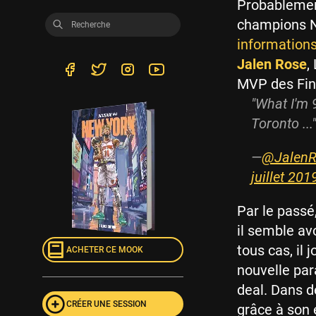
Probablemen
champions NB
informations
Jalen Rose
,
MVP des Fina
"What I'm 
Toronto ..."
—
@JalenR
juillet 201
Par le passé,
il semble av
tous cas, il 
ACHETER CE MOOK
nouvelle para
deal. Dans de
CRÉER UNE SESSION
grâce à son 