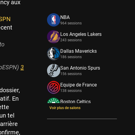
ency aux
NBA
ESPN
964 sessions
écent
Los Angeles Lakers
243 sessions
to
Dallas Mavericks
186 sessions
UpESPN)
3
San Antonio Spurs
156 sessions
Equipe de France
dossier,
138 sessions
tif. En
Boston Celtics
ette
133 sessions
Voir plus de salons
un tel
New York Knicks
arrière
114 sessions
onfirme,