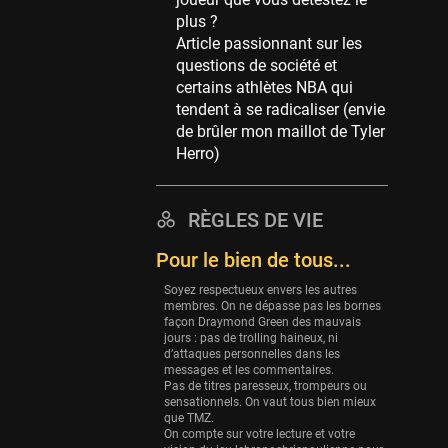
Memphis Grizzlies
plus ?
39 sessions
Article passionnant sur les
Cleveland Cavaliers
questions de société et
38 sessions
certains athlètes NBA qui
tendent à se radicaliser (envie
Orlando Magic
de brûler mon maillot de Tyler
36 sessions
Herro)
Euroleague
34 sessions
RÈGLES DE VIE
Charlotte Hornets
32 sessions
Pour le bien de tous...
Houston Rockets
Soyez respectueux envers les autres
31 sessions
membres. On ne dépasse pas les bornes
façon Draymond Green des mauvais
Washington Wizards
jours : pas de trolling haineux, ni
d’attaques personnelles dans les
29 sessions
messages et les commentaires.
Pas de titres paresseux, trompeurs ou
Portland Trail Blazers
sensationnels. On vaut tous bien mieux
27 sessions
que TMZ.
On compte sur votre lecture et votre