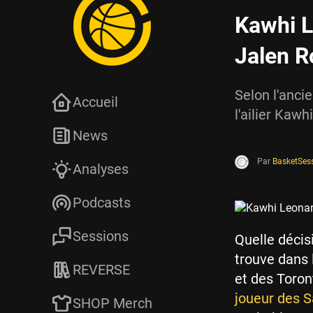
Kawhi L
Jalen R
Selon l'anci
Accueil
l'ailier Kaw
News
Par
BasketSes
Analyses
Podcasts
Sessions
Quelle décis
trouve dans 
REVERSE
et des Toron
joueur des S
SHOP Merch