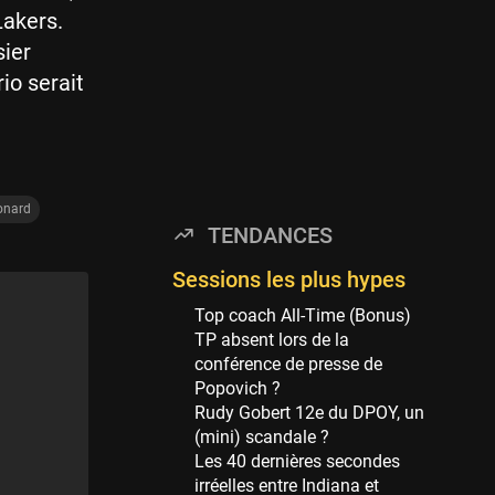
Minnesota Timberwolves
Lakers.
114 sessions
sier
Golden State Warriors
io serait
113 sessions
Denver Nuggets
106 sessions
WNBA
onard
97 sessions
TENDANCES
Philadelphia Sixers
89 sessions
Sessions les plus hypes
Milwaukee Bucks
Top coach All-Time (Bonus)
82 sessions
TP absent lors de la
conférence de presse de
Hoop Culture
Popovich ?
73 sessions
Rudy Gobert 12e du DPOY, un
Oklahoma City Thunder
(mini) scandale ?
69 sessions
Les 40 dernières secondes
irréelles entre Indiana et