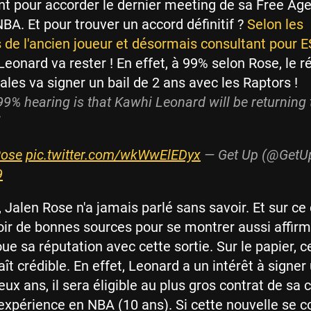
t pour accorder le dernier meeting de sa Free Ag
A. Et pour trouver un accord définitif ?
Selon les
 de l'ancien joueur et désormais consultant pour 
 Leonard va rester ! En effet, à 99% selon Rose, le r
les va signer un bail de 2 ans avec les Raptors !
99% hearing is that Kawhi Leonard will be returning 
ose
pic.twitter.com/wkWwElEDyx
— Get Up (@Get
9
 Jalen Rose n'a jamais parlé sans savoir. Et sur ce 
oir de bonnes sources pour se montrer aussi affirma
joue sa réputation avec cette sortie. Sur le papier, c
ît crédible. En effet, Leonard a un intérêt à signer 
ux ans, il sera éligible au plus gros contrat de sa c
expérience en NBA (10 ans). Si cette nouvelle se c