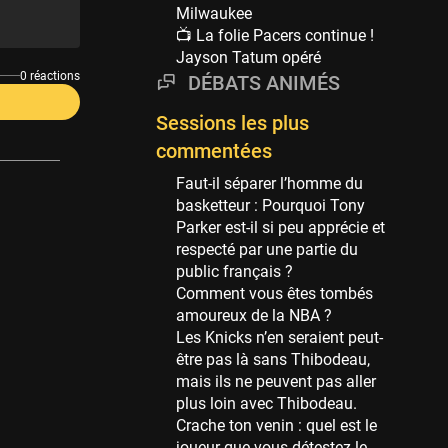
Phoenix Suns
Milwaukee
69 sessions
📺 La folie Pacers continue !
Jayson Tatum opéré
Miami Heat
0 réactions
63 sessions
DÉBATS ANIMÉS
Los Angeles Clippers
Sessions les plus
61 sessions
commentées
Indiana Pacers
Faut-il séparer l’homme du
53 sessions
basketteur : Pourquoi Tony
New Orleans Pelicans
Parker est-il si peu apprécie et
53 sessions
respecté par une partie du
public français ?
Jeux Olympiques
Comment vous êtes tombés
52 sessions
amoureux de la NBA ?
Les Knicks n’en seraient peut-
Atlanta Hawks
être pas là sans Thibodeau,
45 sessions
mais ils ne peuvent pas aller
Chicago Bulls
plus loin avec Thibodeau.
41 sessions
Crache ton venin : quel est le
joueur que vous détestez le