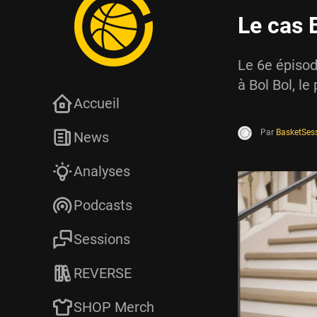
Le cas 
Le 6e épisod
à Bol Bol, le
Accueil
Par
BasketSes
News
Analyses
Podcasts
Sessions
REVERSE
SHOP Merch