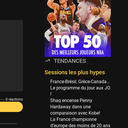
Minnesota Timberwolves
114 sessions
Golden State Warriors
113 sessions
Denver Nuggets
106 sessions
WNBA
97 sessions
TENDANCES
Philadelphia Sixers
89 sessions
Sessions les plus hypes
Milwaukee Bucks
France-Brésil, Grèce-Canada…
82 sessions
Le programme du jour aux JO
!
Hoop Culture
0 réactions
Shaq encense Penny
73 sessions
Hardaway dans une
Oklahoma City Thunder
comparaison avec Kobe!
69 sessions
La France championne
d’europe des moins de 20 ans