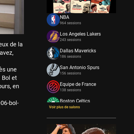
NBA
964 sessions
Los Angeles Lakers
243 sessions
eux de la
Dallas Mavericks
savez,
186 sessions
San Antonio Spurs
rès une
156 sessions
 Bol et
Equipe de France
ours, en
138 sessions
Boston Celtics
06-bol-
133 sessions
Voir plus de salons
New York Knicks
114 sessions