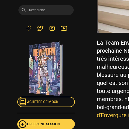
La Team Enve
prochaine NB
très intéres
malheureusem
blessure au p
quel est son
toute urgenc
membres. ht
ACHETER CE MOOK
bol-grand-ad
d'Envergure 
CRÉER UNE SESSION