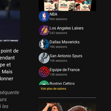
NBA
964 sessions
Los Angeles Lakers
243 sessions
Dallas Mavericks
186 sessions
 point de
San Antonio Spurs
pendant
156 sessions
ipe et
Equipe de France
. Mais
138 sessions
donner
Boston Celtics
133 sessions
Voir plus de salons
nséquente
New York Knicks
eurs
114 sessions
 les