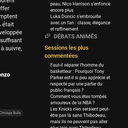
ourent
Phoenix Suns
peau, Nico Harrison s’enfonce
69 sessions
ffer
encore plus
omptent
Luka Doncic s’embrouille
Miami Heat
avec un fan : classe, élégance
63 sessions
 était
et raffinement
développée
Los Angeles Clippers
DÉBATS ANIMÉS
61 sessions
suffisant
Sessions les plus
 à suivre,
Indiana Pacers
53 sessions
commentées
New Orleans Pelicans
Faut-il séparer l’homme du
53 sessions
basketteur : Pourquoi Tony
onzo
Parker est-il si peu apprécie et
Jeux Olympiques
respecté par une partie du
52 sessions
public français ?
Comment vous êtes tombés
Atlanta Hawks
amoureux de la NBA ?
45 sessions
Les Knicks n’en seraient peut-
Chicago Bulls
Chicago Bulls
être pas là sans Thibodeau,
41 sessions
mais ils ne peuvent pas aller
plus loin avec Thibodeau.