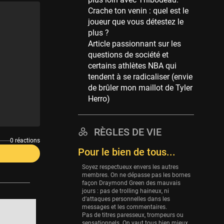
Memphis Grizzlies
Crache ton venin : quel est le
39 sessions
joueur que vous détestez le
Cleveland Cavaliers
plus ?
38 sessions
Article passionnant sur les
questions de société et
Orlando Magic
certains athlètes NBA qui
36 sessions
tendent à se radicaliser (envie
Euroleague
de brûler mon maillot de Tyler
34 sessions
Herro)
Charlotte Hornets
32 sessions
RÈGLES DE VIE
Houston Rockets
0 réactions
Pour le bien de tous...
31 sessions
Soyez respectueux envers les autres
Washington Wizards
membres. On ne dépasse pas les bornes
29 sessions
façon Draymond Green des mauvais
jours : pas de trolling haineux, ni
Portland Trail Blazers
d’attaques personnelles dans les
27 sessions
messages et les commentaires.
Pas de titres paresseux, trompeurs ou
sensationnels. On vaut tous bien mieux