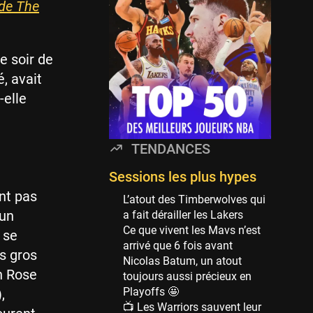
Minnesota Timberwolves
r de The
114 sessions
Golden State Warriors
113 sessions
e soir de
, avait
Denver Nuggets
106 sessions
-elle
WNBA
97 sessions
TENDANCES
Philadelphia Sixers
89 sessions
Sessions les plus hypes
ont pas
Milwaukee Bucks
L’atout des Timberwolves qui
82 sessions
 un
a fait dérailler les Lakers
Ce que vivent les Mavs n’est
 se
Hoop Culture
arrivé que 6 fois avant
73 sessions
s gros
Nicolas Batum, un atout
on Rose
Oklahoma City Thunder
toujours aussi précieux en
69 sessions
Playoffs 🤩
,
📺 Les Warriors sauvent leur