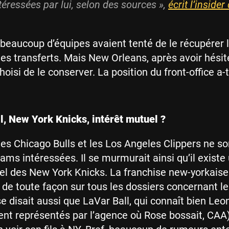
téressées par lui, selon des sources »,
écrit l’inside
 beaucoup d’équipes avaient tenté de le récupérer l
des transferts. Mais New Orleans, après avoir hésité
oisi de le conserver. La position du front-office a-t
l, New York Knicks, intérêt mutuel ?
 les Chicago Bulls et les Los Angeles Clippers ne s
eams intéressées. Il se murmurait ainsi qu’il existe
el des New York Knicks. La franchise new-yorkaise
 de toute façon sur tous les dossiers concernant le
se disait aussi que LaVar Ball, qui connaît bien Le
aient représentés par l’agence où Rose bossait, CAA)