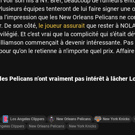
n voir son fils à NY. Bref, beaucoup de rumeurs ent
lusieurs équipes tenteront de lui faire signer une o
 a l’impression que les New Orleans Pelicans ne c
r. De son côté,
le joueur assurait
que rester à NOLA
vilégié. Et c’est vrai que la complicité qui s’était 
lliamson commençait à devenir intéressante. Pas 
our qu’on le retienne à n’importe quel prix. Affaire
les Pelicans n’ont vraiment pas intérêt à lâcher L
Los Angeles Clippers
New Orleans Pelicans
New York Knicks
ngeles Clippers
New Orleans Pelicans
New York Knicks