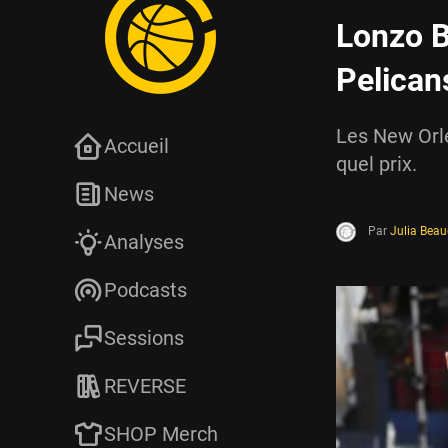
Lonzo B
Pelican
Les New Orle
Accueil
quel prix.
News
Par
Julia Bea
Analyses
Podcasts
Sessions
REVERSE
SHOP Merch