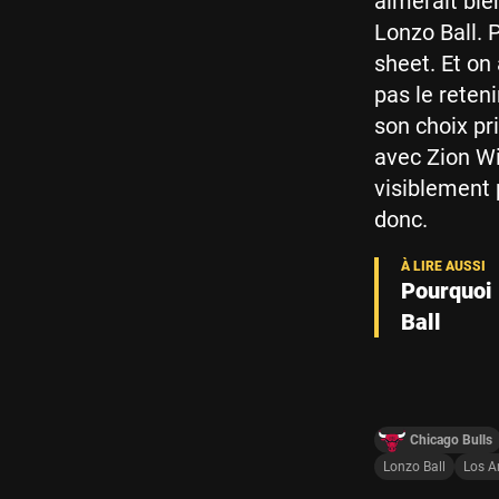
aimerait bie
Lonzo Ball. P
sheet. Et on
pas le reteni
son choix pri
avec Zion Wi
visiblement p
donc.
Pourquoi 
Ball
Chicago Bulls
Lonzo Ball
Los A