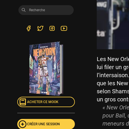
Les New Orl
lui filer un 
l’intersaison
que les New 
selon Shams 
un gros cont
ACHETER CE MOOK
« New Orle
pour Ball, 
meneurs de
CRÉER UNE SESSION