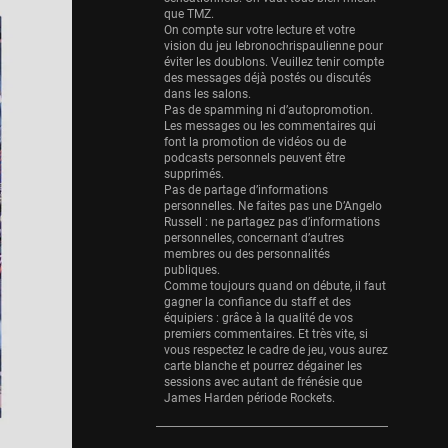
Eurobasket
que TMZ.
25 sessions
On compte sur votre lecture et votre
vision du jeu lebronochrispaulienne pour
Detroit Pistons
éviter les doublons. Veuillez tenir compte
25 sessions
des messages déjà postés ou discutés
dans les salons.
Pas de spamming ni d’autopromotion.
Brooklyn Nets
Les messages ou les commentaires qui
24 sessions
font la promotion de vidéos ou de
podcasts personnels peuvent être
Sacramento Kings
supprimés.
24 sessions
Pas de partage d’informations
personnelles. Ne faites pas une D’Angelo
Russell : ne partagez pas d’informations
Utah Jazz
personnelles, concernant d’autres
22 sessions
membres ou des personnalités
publiques.
Toronto Raptors
Comme toujours quand on débute, il faut
18 sessions
gagner la confiance du staff et des
équipiers : grâce à la qualité de vos
premiers commentaires. Et très vite, si
REVERSE
vous respectez le cadre de jeu, vous aurez
11 sessions
carte blanche et pourrez dégainer les
sessions avec autant de frénésie que
Bleues
James Harden période Rockets.
0 sessions