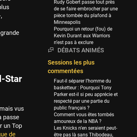
Rudy Gobert passe tout près
69 sessions
plus
de se faire embrocher par une
,
pièce tombée du plafond à
Miami Heat
Minneapolis
63 sessions
Pourquoi un retour (fou) de
a grande
Los Angeles Clippers
Kevin Durant aux Warriors
61 sessions
n’est pas à exclure
DÉBATS ANIMÉS
Indiana Pacers
53 sessions
Sessions les plus
New Orleans Pelicans
commentées
53 sessions
l-Star
Faut-il séparer l’homme du
Jeux Olympiques
basketteur : Pourquoi Tony
52 sessions
Parker est-il si peu apprécie et
respecté par une partie du
Atlanta Hawks
jamais vus
public français ?
45 sessions
Comment vous êtes tombés
la passe
Chicago Bulls
amoureux de la NBA ?
ir un Top
41 sessions
Les Knicks n’en seraient peut-
que de
être pas là sans Thibodeau,
Memphis Grizzlies