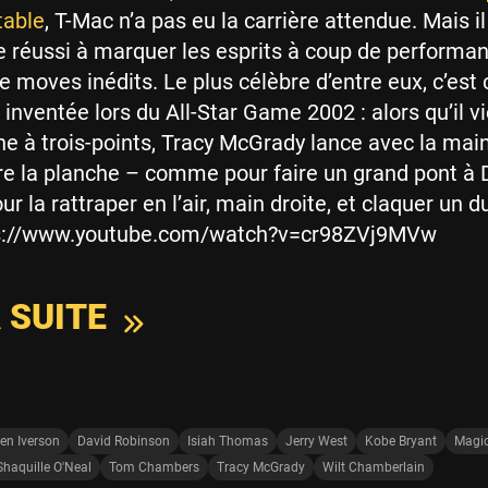
table
, T-Mac n’a pas eu la carrière attendue. Mais i
réussi à marquer les esprits à coup de performa
de moves inédits. Le plus célèbre d’entre eux, c’est 
a inventée lors du All-Star Game 2002 : alors qu’il v
gne à trois-points, Tracy McGrady lance avec la ma
tre la planche – comme pour faire un grand pont à 
ur la rattraper en l’air, main droite, et claquer un d
tps://www.youtube.com/watch?v=cr98ZVj9MVw
A SUITE
len Iverson
David Robinson
Isiah Thomas
Jerry West
Kobe Bryant
Magi
Shaquille O'Neal
Tom Chambers
Tracy McGrady
Wilt Chamberlain