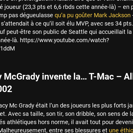
é joueur (23,3 pts et 6,6 rbds cette année-là) – en 
jump pas dégueulasse
qu’a pu goûter Mark Jackson
-
’attendait à ce qu’il soit élu MVP, avec ses 34 pts.
f peut-être son public de Seattle qui accueillait l
année-là. https://www.youtube.com/watch?
m1ddM
y McGrady invente la… T-Mac – Al
002
racy Mc Grady était l’un des joueurs les plus forts 
t. Avec sa taille, son tir, son dribble, son sens de 
tés athlétiques hors norme, il avait tout pour deven
 Malheureusement, entre ses blessures et
une éthi