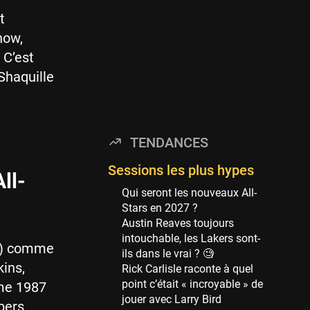
114 sessions
t
Golden State Warriors
how,
113 sessions
 C’est
Denver Nuggets
Shaquille
106 sessions
WNBA
97 sessions
TENDANCES
Philadelphia Sixers
89 sessions
Sessions les plus hypes
ll-
Milwaukee Bucks
Qui seront les nouveaux All-
82 sessions
Stars en 2027 ?
Austin Reaves toujours
Hoop Culture
intouchable, les Lakers sont-
73 sessions
…) comme
ils dans le vrai ? 🧐
kins,
Oklahoma City Thunder
Rick Carlisle raconte à quel
69 sessions
point c’était « incroyable » de
ame 1987
jouer avec Larry Bird
bers
Phoenix Suns