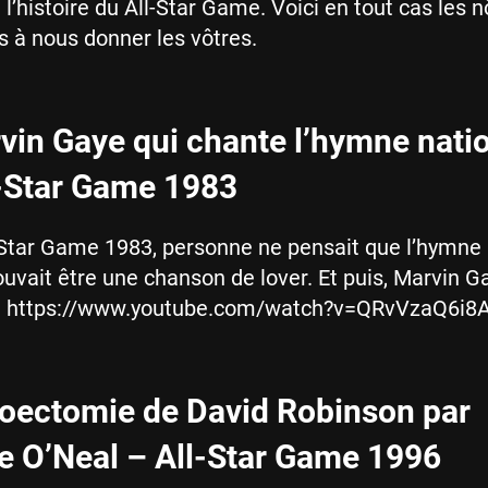
’histoire du All-Star Game. Voici en tout cas les n
s à nous donner les vôtres.
vin Gaye qui chante l’hymne nati
-Star Game 1983
-Star Game 1983, personne ne pensait que l’hymne
uvait être une chanson de lover. Et puis, Marvin G
à. https://www.youtube.com/watch?v=QRvVzaQ6i8
goectomie de David Robinson par
e O’Neal – All-Star Game 1996