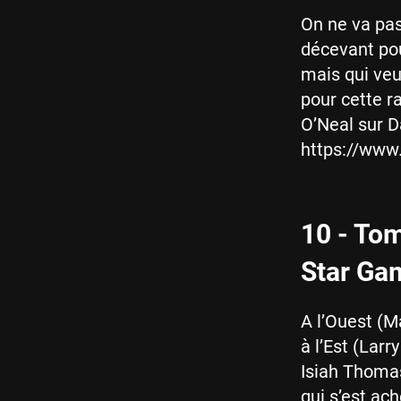
On ne va pas
décevant pou
mais qui veut
pour cette r
O’Neal sur D
https://ww
10 - To
Star Ga
A l’Ouest (
à l’Est (Larr
Isiah Thomas
qui s’est ac