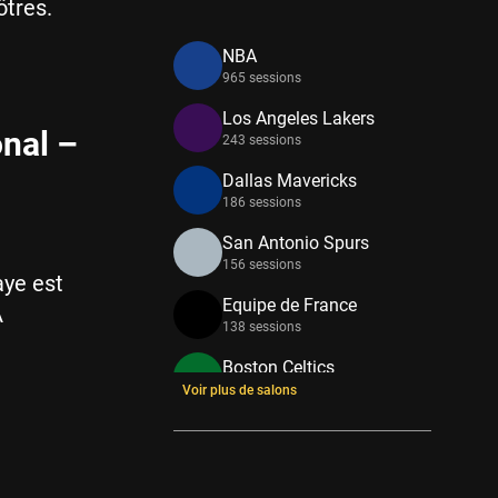
ôtres.
NBA
965 sessions
Los Angeles Lakers
onal –
243 sessions
Dallas Mavericks
186 sessions
San Antonio Spurs
156 sessions
aye est
Equipe de France
A
138 sessions
Boston Celtics
133 sessions
Voir plus de salons
New York Knicks
114 sessions
Minnesota Timberwolves