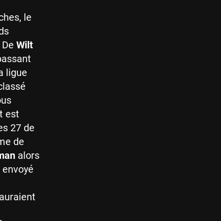
ches, le
ds
. De
Wilt
 passant
a ligue
classé
ous
t est
es 27 de
me de
man
alors
t envoyé
 auraient