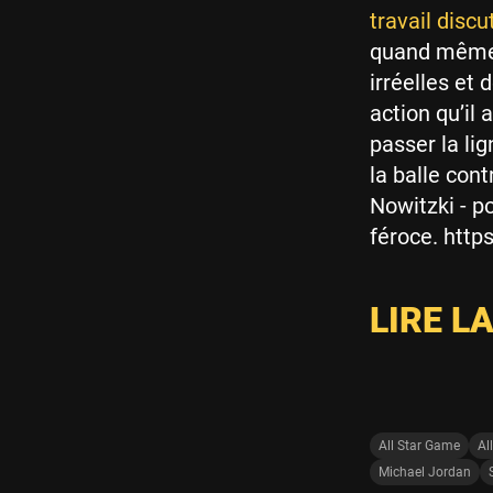
travail discu
quand même 
irréelles et 
action qu’il 
passer la li
la balle con
Nowitzki - po
féroce. ht
LIRE L
All Star Game
Al
Michael Jordan