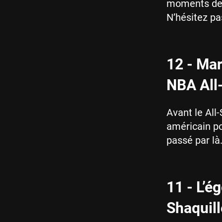
moments de l
N’hésitez pa
12 - Mar
NBA All
Avant le All
américain po
passé par l
11 - L’é
Shaquill