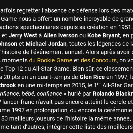
 parfois regretter l’absence de défense lors des mat
 Game nous a offert un nombre incroyable de gran
ctions spectaculaires depuis sa création en 1951
n
et
Jerry West
à
Allen Iverson
ou
Kobe Bryant
, en
ohnson
et
Michael Jordan
, toutes les légendes de l
’histoire de l’événement annuel. Alors après avoir 
rs moments
du Rookie Game
et
des Concours
, on v
e Top 12 du All-Star Game. Bien sûr, ce classemen
es 20 pts en un quart-temps de
Glen Rice
en 1997, l
er
tbrook
en une mi-temps en 2015, le 1
All-Star Ga
nfiance, bébé, confiance
» hurlé par
Rolando Black
e
lancer-franc n’avait pas encore atteint le cercle e
Game 1997 en prolongation, ou encore la cérémonie
 50 meilleurs joueurs de l’histoire la même année,
me tant d’autres, intégrer cette liste des meilleurs