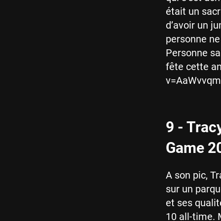
était un sacr
d’avoir un 
personne ne s
Personne sau
fête cette 
v=AaWvvq
9 - Trac
Game 2
A son pic, T
sur un parque
et ses quali
10 all-time.