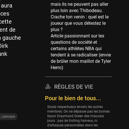
mais ils ne peuvent pas aller
l aura
39 sessions
plus loin avec Thibodeau.
nces
Cleveland Cavaliers
Crache ton venin : quel est le
cette
38 sessions
joueur que vous détestez le
ient de
plus ?
Orlando Magic
Article passionnant sur les
in gauche
36 sessions
questions de société et
Dirk
Euroleague
certains athlètes NBA qui
unk
34 sessions
tendent à se radicaliser (envie
de brûler mon maillot de Tyler
Charlotte Hornets
Herro)
32 sessions
Houston Rockets
31 sessions
RÈGLES DE VIE
Washington Wizards
Pour le bien de tous...
29 sessions
Soyez respectueux envers les autres
Portland Trail Blazers
membres. On ne dépasse pas les bornes
façon Draymond Green des mauvais
c Johnson
27 sessions
jours : pas de trolling haineux, ni
d’attaques personnelles dans les
Eurobasket