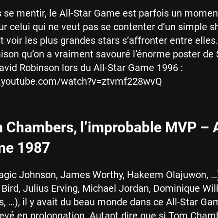
 se mentir, le All-Star Game est parfois un momen
r celui qui ne veut pas se contenter d’un simple s
 voir les plus grandes stars s’affronter entre elles.
aison qu’on a vraiment savouré l’énorme poster de 
avid Robinson lors du All-Star Game 1996 :
w.youtube.com/watch?v=ztvmf228wvQ
m Chambers, l’improbable MVP – A
me 1987
Magic Johnson, James Worthy, Hakeem Olajuwon, 
y Bird, Julius Erving, Michael Jordan, Dominique Wil
, …), il y avait du beau monde dans ce All-Star G
hevé en prolongation. Autant dire que si Tom Cham