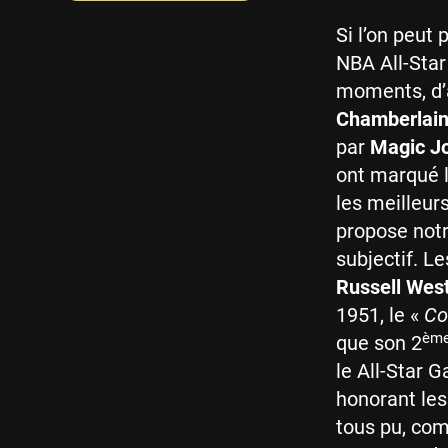
Si l’on peut
NBA All-Star
moments, d’a
Chamberlai
par
Magic J
ont marqué l
les meilleu
propose notr
subjectif. L
Russell Wes
1951, le «
Co
èm
que son 2
le All-Star 
honorant les
tous pu, com