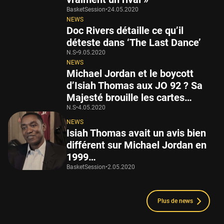
BasketSession
•
24.05.2020
NEWS
Doc Rivers détaille ce qu’il
déteste dans ‘The Last Dance’
N.S
•
9.05.2020
NEWS
Michael Jordan et le boycott
d’Isiah Thomas aux JO 92 ? Sa
Majesté brouille les cartes…
N.S
•
4.05.2020
NEWS
Isiah Thomas avait un avis bien
différent sur Michael Jordan en
1999…
BasketSession
•
2.05.2020
Plus de news