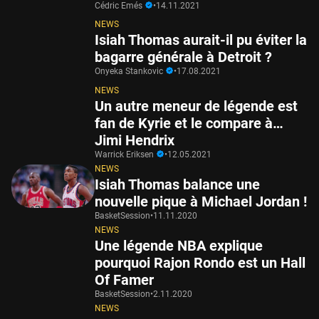
Cédric Emés
•
14.11.2021
NEWS
Isiah Thomas aurait-il pu éviter la
bagarre générale à Detroit ?
Onyeka Stankovic
•
17.08.2021
NEWS
Un autre meneur de légende est
fan de Kyrie et le compare à…
Jimi Hendrix
Warrick Eriksen
•
12.05.2021
NEWS
Isiah Thomas balance une
nouvelle pique à Michael Jordan !
BasketSession
•
11.11.2020
NEWS
Une légende NBA explique
pourquoi Rajon Rondo est un Hall
Of Famer
BasketSession
•
2.11.2020
NEWS