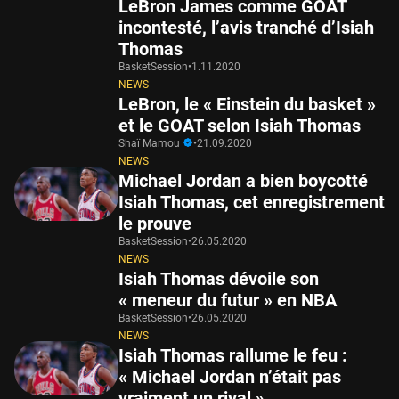
LeBron James comme GOAT
incontesté, l’avis tranché d’Isiah
Thomas
BasketSession
•
1.11.2020
NEWS
LeBron, le « Einstein du basket »
et le GOAT selon Isiah Thomas
Shaï Mamou
•
21.09.2020
NEWS
Michael Jordan a bien boycotté
Isiah Thomas, cet enregistrement
le prouve
BasketSession
•
26.05.2020
NEWS
Isiah Thomas dévoile son
« meneur du futur » en NBA
BasketSession
•
26.05.2020
NEWS
Isiah Thomas rallume le feu :
« Michael Jordan n’était pas
vraiment un rival »