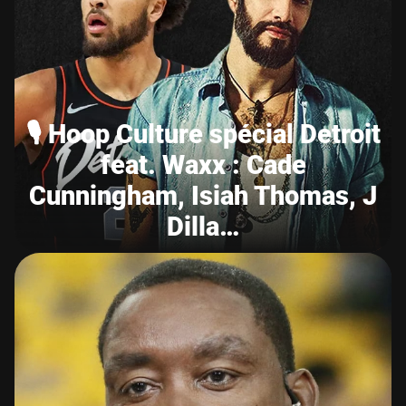
🎙️ Hoop Culture spécial Detroit
feat. Waxx : Cade
Cunningham, Isiah Thomas, J
Dilla…