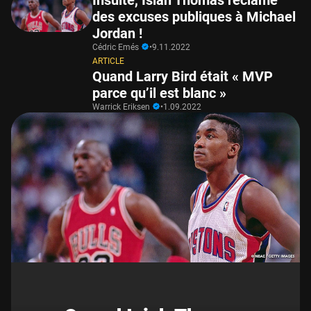
Insulté, Isiah Thomas réclame
des excuses publiques à Michael
Jordan !
Cédric Emés
•
9.11.2022
ARTICLE
Quand Larry Bird était « MVP
parce qu’il est blanc »
Warrick Eriksen
•
1.09.2022