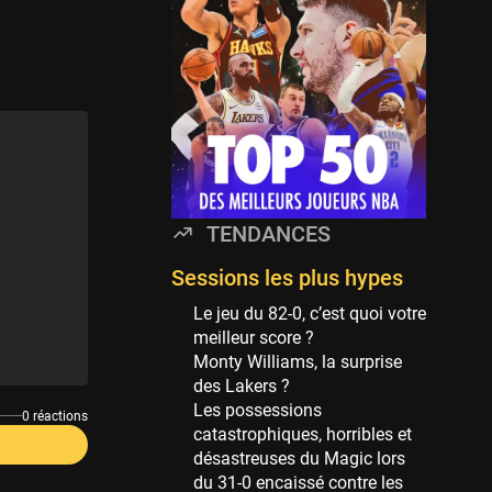
Minnesota Timberwolves
114 sessions
Golden State Warriors
113 sessions
Denver Nuggets
106 sessions
WNBA
97 sessions
TENDANCES
Philadelphia Sixers
89 sessions
Sessions les plus hypes
Milwaukee Bucks
Le jeu du 82-0, c’est quoi votre
82 sessions
meilleur score ?
Monty Williams, la surprise
Hoop Culture
des Lakers ?
73 sessions
Les possessions
0 réactions
Oklahoma City Thunder
catastrophiques, horribles et
69 sessions
désastreuses du Magic lors
du 31-0 encaissé contre les