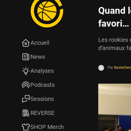
Quand l
favori…
Les rookies 
Accueil
d'animaux fa
News
Par
BasketSes
Analyses
Podcasts
Sessions
REVERSE
SHOP Merch