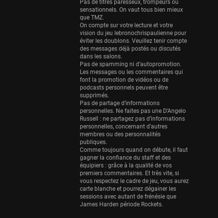
Eurobasket
Pas de titres paresseux, trompeurs ou
sensationnels. On vaut tous bien mieux
25 sessions
que TMZ.
On compte sur votre lecture et votre
Detroit Pistons
vision du jeu lebronochrispaulienne pour
25 sessions
éviter les doublons. Veuillez tenir compte
des messages déjà postés ou discutés
Brooklyn Nets
dans les salons.
Pas de spamming ni d’autopromotion.
24 sessions
Les messages ou les commentaires qui
font la promotion de vidéos ou de
Sacramento Kings
podcasts personnels peuvent être
24 sessions
supprimés.
Pas de partage d’informations
Utah Jazz
personnelles. Ne faites pas une D’Angelo
Russell : ne partagez pas d’informations
22 sessions
personnelles, concernant d’autres
membres ou des personnalités
Toronto Raptors
publiques.
18 sessions
Comme toujours quand on débute, il faut
gagner la confiance du staff et des
REVERSE
équipiers : grâce à la qualité de vos
premiers commentaires. Et très vite, si
11 sessions
vous respectez le cadre de jeu, vous aurez
Bleues
carte blanche et pourrez dégainer les
sessions avec autant de frénésie que
0 sessions
James Harden période Rockets.