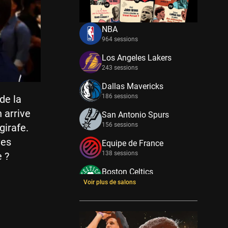
NBA
964 sessions
Los Angeles Lakers
243 sessions
Dallas Mavericks
186 sessions
de la
 arrive
San Antonio Spurs
156 sessions
girafe.
ves
Equipe de France
138 sessions
e ?
Boston Celtics
133 sessions
Voir plus de salons
New York Knicks
114 sessions