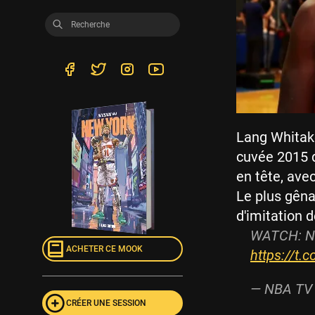
Lang Whitak
cuvée 2015 d
en tête, avec
Le plus gêna
d'imitation d
WATCH: NBA
ACHETER CE MOOK
https://t.
— NBA TV
CRÉER UNE SESSION