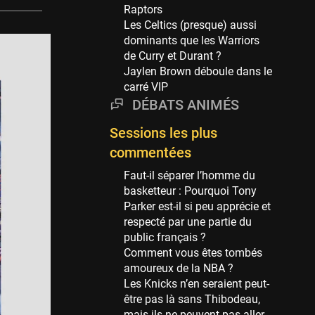
Phoenix Suns
Raptors
69 sessions
Les Celtics (presque) aussi
dominants que les Warriors
Miami Heat
de Curry et Durant ?
63 sessions
Jaylen Brown déboule dans le
Los Angeles Clippers
carré VIP
61 sessions
DÉBATS ANIMÉS
Indiana Pacers
Sessions les plus
53 sessions
commentées
New Orleans Pelicans
53 sessions
Faut-il séparer l’homme du
basketteur : Pourquoi Tony
Jeux Olympiques
Parker est-il si peu apprécie et
52 sessions
respecté par une partie du
public français ?
Atlanta Hawks
Comment vous êtes tombés
45 sessions
amoureux de la NBA ?
Chicago Bulls
Les Knicks n’en seraient peut-
41 sessions
être pas là sans Thibodeau,
mais ils ne peuvent pas aller