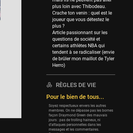
Memphis Grizzlies
plus loin avec Thibodeau.
39 sessions
Crache ton venin : quel est le
Cleveland Cavaliers
joueur que vous détestez le
38 sessions
plus ?
Article passionnant sur les
Orlando Magic
questions de société et
36 sessions
certains athlètes NBA qui
Euroleague
tendent à se radicaliser (envie
34 sessions
de brûler mon maillot de Tyler
Herro)
Charlotte Hornets
32 sessions
Houston Rockets
RÈGLES DE VIE
31 sessions
Pour le bien de tous...
Washington Wizards
Soyez respectueux envers les autres
29 sessions
membres. On ne dépasse pas les bornes
façon Draymond Green des mauvais
Portland Trail Blazers
jours : pas de trolling haineux, ni
27 sessions
d’attaques personnelles dans les
messages et les commentaires.