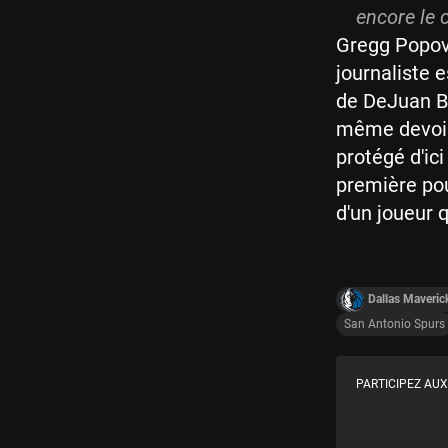
encore le 
Gregg Popovic
journaliste 
de DeJuan Bla
même devoir 
protégé d'ic
première pour
d'un joueur q
Dallas Maveric
San Antonio Spurs
PARTICIPEZ AUX