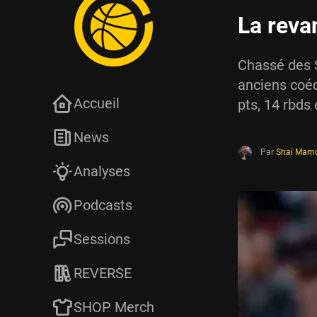
La reva
Chassé des S
anciens coéq
Accueil
pts, 14 rbds 
News
Par
Shaï Mam
Analyses
Podcasts
Sessions
REVERSE
SHOP Merch