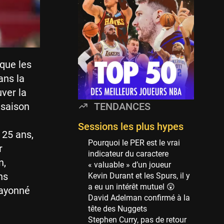
Minnesota Timberwolves
114 sessions
Golden State Warriors
113 sessions
Denver Nuggets
que les
106 sessions
ans la
WNBA
uver la
97 sessions
TENDANCES
 saison
Philadelphia Sixers
89 sessions
Sessions les plus hypes
 25 ans,
Milwaukee Bucks
Pourquoi le PER est le vrai
r
82 sessions
indicateur du caractere
n,
« valuable » d’un joueur
Hoop Culture
ns
Kevin Durant et les Spurs, il y
73 sessions
a eu un intérêt mutuel 😲
rayonné
Oklahoma City Thunder
David Adelman confirmé à la
69 sessions
tête des Nuggets
Stephen Curry, pas de retour