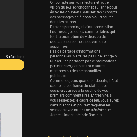
Eurobasket
On compte sur votre lecture et votre
25 sessions
vision du jeu lebronochrispaulienne pour
éviter les doublons. Veuillez tenir compte
Detroit Pistons
des messages déjà postés ou discutés
dans les salons.
25 sessions
Pas de spamming ni d’autopromotion.
Les messages ou les commentaires qui
Brooklyn Nets
font la promotion de vidéos ou de
24 sessions
podcasts personnels peuvent être
supprimés.
Sacramento Kings
Pas de partage d’informations
personnelles. Ne faites pas une D’Angelo
9 réactions
24 sessions
Russell : ne partagez pas d’informations
personnelles, concernant d’autres
Utah Jazz
membres ou des personnalités
22 sessions
publiques.
Comme toujours quand on débute, il faut
Toronto Raptors
gagner la confiance du staff et des
équipiers : grâce à la qualité de vos
18 sessions
premiers commentaires. Et très vite, si
vous respectez le cadre de jeu, vous aurez
REVERSE
carte blanche et pourrez dégainer les
11 sessions
sessions avec autant de frénésie que
James Harden période Rockets.
Bleues
0 sessions