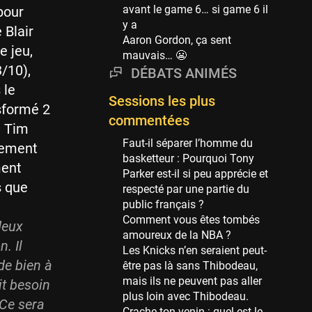
Phoenix Suns
avant le game 6… si game 6 il
pour
69 sessions
y a
 Blair
Aaron Gordon, ça sent
Miami Heat
e jeu,
mauvais… 😬
63 sessions
3/10),
DÉBATS ANIMÉS
Los Angeles Clippers
 le
61 sessions
Sessions les plus
nsformé 2
Indiana Pacers
commentées
e Tim
53 sessions
Faut-il séparer l’homme du
uement
New Orleans Pelicans
basketteur : Pourquoi Tony
ment
53 sessions
Parker est-il si peu apprécie et
s que
respecté par une partie du
Jeux Olympiques
public français ?
52 sessions
Comment vous êtes tombés
deux
amoureux de la NBA ?
Atlanta Hawks
. Il
Les Knicks n’en seraient peut-
45 sessions
de bien à
être pas là sans Thibodeau,
Chicago Bulls
mais ils ne peuvent pas aller
it besoin
41 sessions
plus loin avec Thibodeau.
Ce sera
Crache ton venin : quel est le