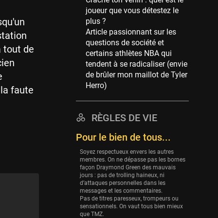
Memphis Grizzlies
joueur que vous détestez le
39 sessions
squ'un
plus ?
Cleveland Cavaliers
Article passionnant sur les
station
38 sessions
questions de société et
a tout de
certains athlètes NBA qui
Orlando Magic
cien
tendent à se radicaliser (envie
36 sessions
de brûler mon maillot de Tyler
e
Euroleague
Herro)
 la faute
34 sessions
Charlotte Hornets
RÈGLES DE VIE
32 sessions
Pour le bien de tous...
Houston Rockets
31 sessions
Soyez respectueux envers les autres
membres. On ne dépasse pas les bornes
Washington Wizards
façon Draymond Green des mauvais
29 sessions
jours : pas de trolling haineux, ni
d’attaques personnelles dans les
Portland Trail Blazers
messages et les commentaires.
Pas de titres paresseux, trompeurs ou
27 sessions
sensationnels. On vaut tous bien mieux
que TMZ.