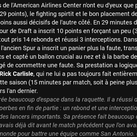
 de l'American Airlines Center n'ont eu d'yeux que 
29 points), le fighting spirtit et le bon placement de
oins aussi décisifs de l'autre côté. En 29 minutes d
our de Draft a inscrit 10 points en forçant un peu (
tout pris 14 rebonds et réussi 3 interceptions. Dans
l'ancien Spur a inscrit un panier plus la faute, tra
cs et capté un ballon crucial au nez et à la barbe d
gé de commettre une faute. Sa prestation a logiq
Rick Carlisle
, qui ne lui a pas toujours fait entière
tte saison (15 minutes par match, soit à peine plu
s l'an dernier.
ée beaucoup d'espace dans la raquette. Il a réussi 
erbes en fin de partie : un rebond et une interception
des lancers importants. Sa présence fait beaucoup 
J'avais déjà dit avant le match précédent que l'on ava
 monde pour battre une équipe comme San Antonio. 