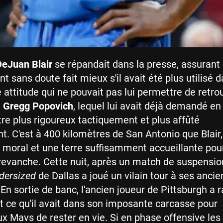
DeJuan Blair
se répandait dans la presse, assurant 
t sans doute fait mieux s'il avait été plus utilisé d
e attitude qui ne pouvait pas lui permettre de retro
e
Gregg Popovich
, lequel lui avait déjà demandé en
être plus rigoureux tactiquement et plus affûté
. C'est à 400 kilomètres de San Antonio que Blair,
e moral et une terre suffisamment accueillante pou
revanche. Cette nuit, après un match de suspensio
dersized
de Dallas a joué un vilain tour à ses ancie
 En sortie de banc, l'ancien joueur de Pittsburgh a 
t ce qu'il avait dans son imposante carcasse pour
x Mavs de rester en vie. Si en phase offensive les