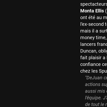
spectacteurs
Monta Ellis
(
ont été au m
l'ex-second t
mais il a sur
money time, 
lancers fran
Duncan, obli
fait plaisir a
confiance ce
chez les Spur
"DeJuan cr
actions sup
aussi mis 
l'équipe. 
de tout le