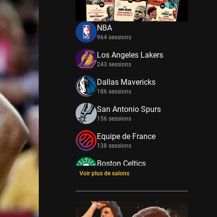
NBA
964 sessions
Los Angeles Lakers
243 sessions
Dallas Mavericks
186 sessions
San Antonio Spurs
156 sessions
Equipe de France
138 sessions
Boston Celtics
133 sessions
Voir plus de salons
New York Knicks
114 sessions