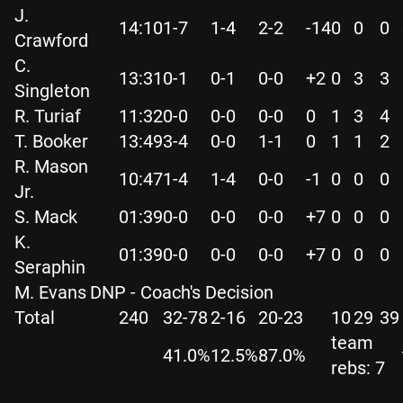
J.
14:10
1-7
1-4
2-2
-14
0
0
0
Crawford
C.
13:31
0-1
0-1
0-0
+2
0
3
3
Singleton
R. Turiaf
11:32
0-0
0-0
0-0
0
1
3
4
T. Booker
13:49
3-4
0-0
1-1
0
1
1
2
R. Mason
10:47
1-4
1-4
0-0
-1
0
0
0
Jr.
S. Mack
01:39
0-0
0-0
0-0
+7
0
0
0
K.
01:39
0-0
0-0
0-0
+7
0
0
0
Seraphin
M. Evans
DNP - Coach's Decision
Total
240
32-78
2-16
20-23
10
29
39
team
41.0%
12.5%
87.0%
rebs: 7