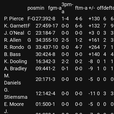
3pm-
pos
min
fgm-a
ftm-a
+/-
off
def
t
a
P. Pierce
F-G
27:39
2-8
1-4
4-6
+13
0
6
6
K. Garnett
F
27:45
9-17
0-0
6-6
+13
2
7
9
J. O'Neal
C
23:18
4-7
0-0
0-0
+3
0
3
3
R. Allen
G
34:35
5-10
2-5
1-2
+16
1
2
3
R. Rondo
G
33:43
7-10
0-0
4-7
+26
4
7
1
B. Bass
30:42
4-8
0-0
0-0
+14
0
4
4
K. Dooling
16:34
2-3
2-2
0-2
-8
0
1
1
A. Bradley
09:44
1-2
0-1
0-0
-9
1
0
1
M.
20:17
1-3
0-0
0-0
-5
0
0
0
Daniels
G.
12:14
2-4
0-0
0-0
-11
0
3
3
Stiemsma
E. Moore
01:50
0-1
0-0
0-0
-5
0
0
0
J.