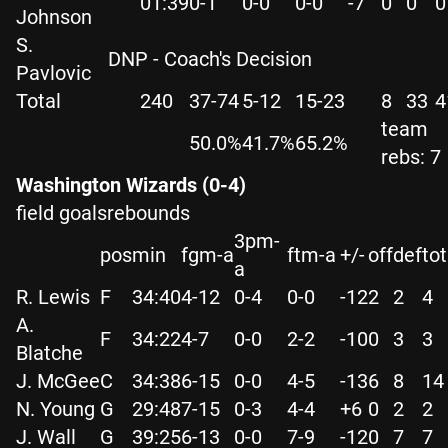
01:39
0-1
0-0
0-0
-7
0
0
0
Johnson
S.
DNP - Coach's Decision
Pavlovic
Total
240
37-74
5-12
15-23
8
33
4
team
50.0%
41.7%
65.2%
rebs: 7
Washington Wizards (0-4)
field goalsrebounds
3pm-
pos
min
fgm-a
ftm-a
+/-
off
def
tot
a
R. Lewis
F
34:40
4-12
0-4
0-0
-12
2
2
4
A.
F
34:22
4-7
0-0
2-2
-10
0
3
3
Blatche
J. McGee
C
34:38
6-15
0-0
4-5
-13
6
8
14
N. Young
G
29:48
7-15
0-3
4-4
+6
0
2
2
J. Wall
G
39:25
6-13
0-0
7-9
-12
0
7
7