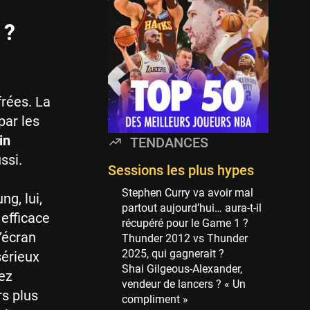
114 sessions
 ?
Golden State Warriors
113 sessions
Denver Nuggets
106 sessions
frées. La
WNBA
par les
97 sessions
in
TENDANCES
Philadelphia Sixers
ssi.
89 sessions
Sessions les plus hypes
Milwaukee Bucks
Stephen Curry va avoir mal
g, lui,
82 sessions
partout aujourd’hui… aura-t-il
 efficace
récupéré pour le Game 1 ?
Hoop Culture
d’écran
Thunder 2012 vs Thunder
73 sessions
2025, qui gagnerait ?
sérieux
Oklahoma City Thunder
Shai Gilgeous-Alexander,
ez
69 sessions
vendeur de lancers ? « Un
s plus
compliment »
Phoenix Suns