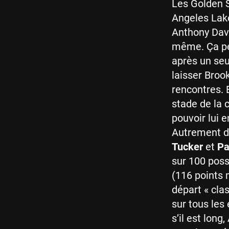
Les Golden S
Angeles Lake
Anthony Davi
même. Ça peu
après un se
laisser Broo
rencontres. 
stade de la 
pouvoir lui 
Autrement di
Tucker
et
Pa
sur 100 poss
(116 points 
départ « cla
sur tous les
s’il est lon