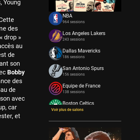
s, Young
NBA
Cette
964 sessions
ème des
Los Angeles Lakers
« drop »
243 sessions
’accès au
Dallas Mavericks
st de
186 sessions
lant son
San Antonio Spurs
vec
Bobby
156 sessions
tance des
Equipe de France
eau de
138 sessions
ison avec
Boston Celtics
up, car
133 sessions
Voir plus de salons
ster, et
New York Knicks
114 sessions
Minnesota Timberwolves