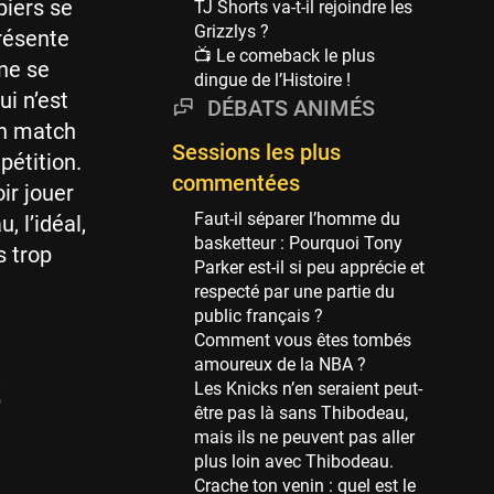
piers se
TJ Shorts va-t-il rejoindre les
69 sessions
Grizzlys ?
présente
📺 Le comeback le plus
Miami Heat
ne se
dingue de l’Histoire !
63 sessions
ui n’est
DÉBATS ANIMÉS
Los Angeles Clippers
un match
61 sessions
Sessions les plus
pétition.
Indiana Pacers
commentées
ir jouer
53 sessions
Faut-il séparer l’homme du
, l’idéal,
New Orleans Pelicans
basketteur : Pourquoi Tony
s trop
53 sessions
Parker est-il si peu apprécie et
respecté par une partie du
Jeux Olympiques
public français ?
52 sessions
Comment vous êtes tombés
amoureux de la NBA ?
Atlanta Hawks
t
Les Knicks n’en seraient peut-
45 sessions
être pas là sans Thibodeau,
Chicago Bulls
mais ils ne peuvent pas aller
41 sessions
plus loin avec Thibodeau.
Crache ton venin : quel est le
Memphis Grizzlies