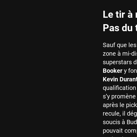
Le tir à
Pas du t
Sauf que les
zone à mi-dis
superstars d
Booker
y fon
Kevin Duran
qualificatio
s’y promène 
après le pick
recule, il dé
soucis à Bud
pouvait comp