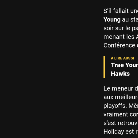
S’il fallait
Young
au sta
soir sur le 
menant les A
Conférence 
Trae Youn
Hawks
Le meneur d
aux meilleur
playoffs. 
vraiment co
s’est retrou
Holiday est 