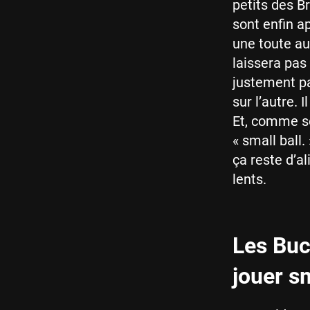
petits des 
sont enfin a
une toute au
laissera pas
justement pa
sur l’autre. 
Et, comme sou
« small ball.
ça reste d’al
lents.
Les Buck
jouer sm