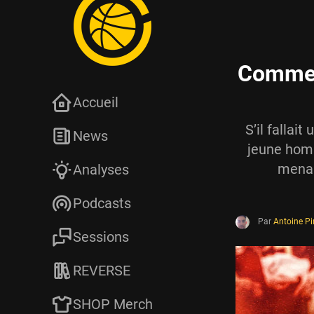
Comment
Accueil
S’il fallai
News
jeune homm
menan
Analyses
Podcasts
Par
Antoine P
Sessions
REVERSE
SHOP Merch