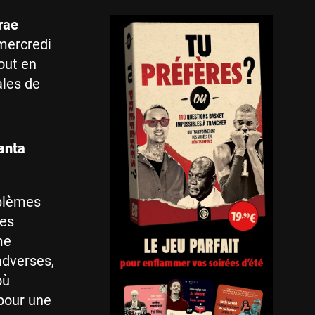
rae
 mercredi
out en
ales de
anta
oblèmes
des
me
adverses,
où
(pour une