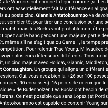
tate Warriors ont dominé la ligue comme ça. Les 
rs ont essentiellement fait la différence en aligna
s au poste cinq.
Giannis Antetokounmpo
va devoir
t sembler tôt pour tirer une conclusion sur une s
ul match mais les Bucks vont probablement être p
k Lopez sur le banc pendant une majeure partie de
Et, même s’il ne s’agit que du Game 1, le temps pr
compétition. Pour ralentir Trae Young, Milwaukee d
envoyer plusieurs défenseurs différents. Tous mobil
t, un cinq majeur avec Holiday, Giannis, Middleton
t Connaughton
. Un groupe qui aligne un différenti
essions. Oui, vous avez bien lu, +26 sur 100 posse
marqués, 90 encaissés). 16 points de mieux que le 
ssique » de Budenholzer. Les Bucks ont besoin de s
 écrans. Ce n’est possible que sans Lopez (et Port
g, Antetokounmpo est capable de contenir Young sur