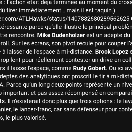
e : l’action était déjà terminée au moment du cros
 dû tirer immédiatement… mais il est taquin.)
tter.com/ATLHawks/status/1407882680289562625 
téressante parce qu’elle illustre le principal probl
tte rencontre.
Mike Budenholzer
est un adepte du 
roll. Sur les écrans, son pivot recule pour couper l
e à laisser de l’espace à mi-distance.
Brook Lopez
e
trop lent pour réellement contester un drive en col
ors il laisse l’espace, comme
Rudy Gobert
. Ou ici a
adeptes des analytiques ont proscrit le tir à mi-dis
. Parce qu’un long deux-points représente un niv
rop important et pas assez récompensé en compara
ts. Il n’existerait donc plus que trois options : le lay
nier, le lancer-franc, car sans défenseur pour conte
s, le plus valorisé.