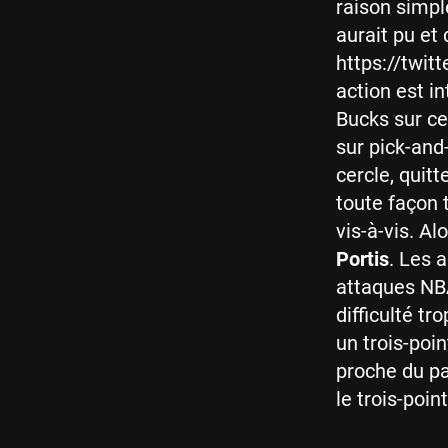
raison simpl
aurait pu et
https://twi
action est in
Bucks sur ce
sur pick-and-
cercle, quitt
toute façon 
vis-à-vis. Al
Portis
. Les 
attaques NBA
difficulté t
un trois-poin
proche du pa
le trois-point