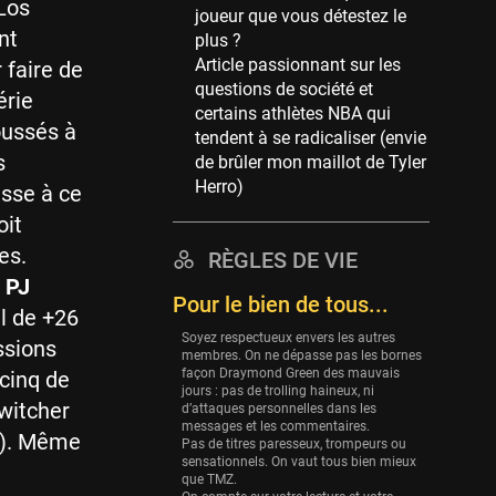
Los
joueur que vous détestez le
39 sessions
nt
plus ?
Cleveland Cavaliers
Article passionnant sur les
 faire de
38 sessions
questions de société et
érie
certains athlètes NBA qui
Orlando Magic
oussés à
tendent à se radicaliser (envie
36 sessions
s
de brûler mon maillot de Tyler
Euroleague
Herro)
esse à ce
34 sessions
oit
Charlotte Hornets
es.
RÈGLES DE VIE
32 sessions
,
PJ
Pour le bien de tous...
Houston Rockets
el de +26
31 sessions
Soyez respectueux envers les autres
ssions
membres. On ne dépasse pas les bornes
Washington Wizards
façon Draymond Green des mauvais
cinq de
29 sessions
jours : pas de trolling haineux, ni
witcher
d’attaques personnelles dans les
Portland Trail Blazers
messages et les commentaires.
is). Même
Pas de titres paresseux, trompeurs ou
27 sessions
sensationnels. On vaut tous bien mieux
que TMZ.
Eurobasket