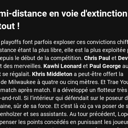
 mi-distance en voie d'extinction
out !
 playoffs font parfois exploser ces convictions chif
tance étant la plus libre, elle est la plus exploitée 
epuis le début de la compétition.
Chris Paul
et
Dev
t des merveilles.
Kawhi Leonard
et
Paul George
au
t
se régalait.
Khris Middleton
a peut-être offert la
n de Milwaukee à quatre ou cinq mètres. Et Trae Youn
match après match. Il a développé un flotteur très
-and-roll. Si l’intérieur qui défendait sur le poseur 
gaine, sûr de sa force. Et c’est là où ça va poser de 
enholzer et ses assistants. Au tour précédent, Lop
enser les points concédés en punissant les joueur