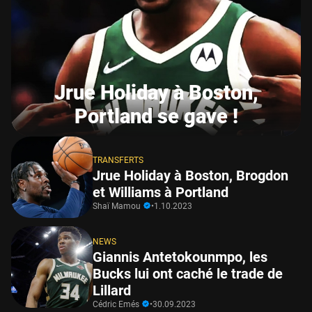
Jrue Holiday à Boston,
Portland se gave !
TRANSFERTS
Jrue Holiday à Boston, Brogdon
et Williams à Portland
Shaï Mamou
•
1.10.2023
NEWS
Giannis Antetokounmpo, les
Bucks lui ont caché le trade de
Lillard
Cédric Emés
•
30.09.2023