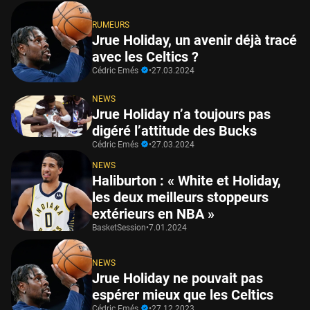
RUMEURS
Jrue Holiday, un avenir déjà tracé
avec les Celtics ?
Cédric Emés
•
27.03.2024
NEWS
Jrue Holiday n’a toujours pas
digéré l’attitude des Bucks
Cédric Emés
•
27.03.2024
NEWS
Haliburton : « White et Holiday,
les deux meilleurs stoppeurs
extérieurs en NBA »
BasketSession
•
7.01.2024
NEWS
Jrue Holiday ne pouvait pas
espérer mieux que les Celtics
Cédric Emés
•
27.12.2023