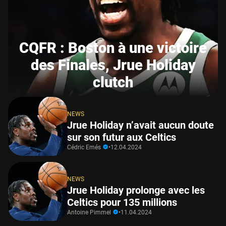
CQFR : Boston à une victoire
des Finales, Jrue Holiday
clutch
NEWS
Jrue Holiday n’avait aucun doute
sur son futur aux Celtics
Cédric Emés
•
12.04.2024
NEWS
Jrue Holiday prolonge avec les
Celtics pour 135 millions
Antoine Pimmel
•
11.04.2024