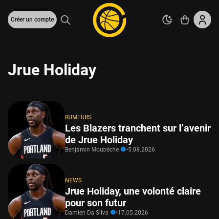
Créer un compte
Jrue Holiday
RUMEURS
Les Blazers tranchent sur l’avenir
de Jrue Holiday
Benjamin Moubèche
•
5.08.2026
NEWS
Jrue Holiday, une volonté claire
pour son futur
Damien Da Silva
•
17.05.2026