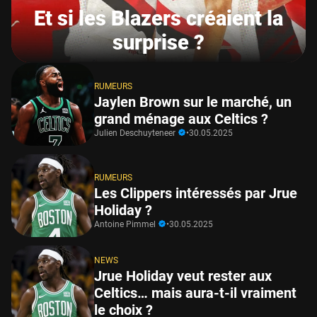
Et si les Blazers créaient la
surprise ?
RUMEURS
Jaylen Brown sur le marché, un
grand ménage aux Celtics ?
Julien Deschuyteneer
•
30.05.2025
RUMEURS
Les Clippers intéressés par Jrue
Holiday ?
Antoine Pimmel
•
30.05.2025
NEWS
Jrue Holiday veut rester aux
Celtics… mais aura-t-il vraiment
le choix ?