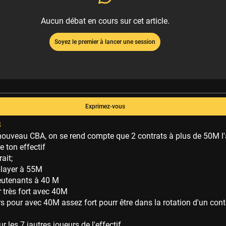
Aucun débat en cours sur cet article.
Soyez le premier à lancer une session
Exprimez-vous
8
nouveau CBA, on se rend compte que 2 contrats à plus de 50M l'
le ton effectif
rait;
player à 55M
lieutenants à 40 M
er très fort avec 40M
rs pour avec 40M assez fort pourr être dans la rotation d'un con
r les 7 jautres joueurs de l'effectif.