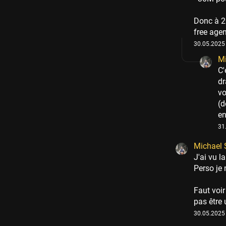
Donc à 20
free agen
30.05.2025 
Mi
C'
dr
vo
(d
en
31
Michael 
J'ai vu l
Perso je 
Faut voir
pas être 
30.05.2025 