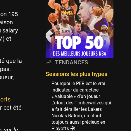
Minnesota Timberwolves
114 sessions
ron 195
Golden State Warriors
saison
113 sessions
 salary
Denver Nuggets
M) et
106 sessions
WNBA
97 sessions
té que la
TENDANCES
Philadelphia Sixers
 pas.
89 sessions
Sessions les plus hypes
oueur,
Milwaukee Bucks
Pourquoi le PER est le vrai
82 sessions
indicateur du caractere
« valuable » d’un joueur
orts
Hoop Culture
L’atout des Timberwolves qui
73 sessions
r cet été
a fait dérailler les Lakers
Oklahoma City Thunder
Nicolas Batum, un atout
69 sessions
toujours aussi précieux en
Playoffs 🤩
 sur le