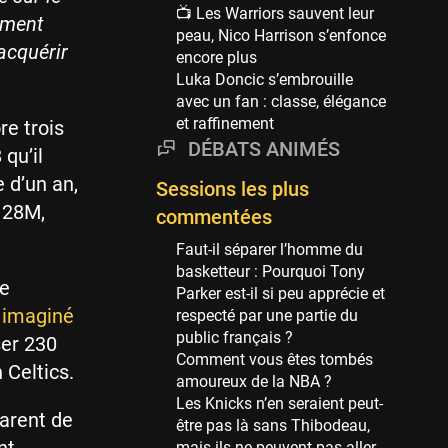
Phoenix Suns
📺 Les Warriors sauvent leur
ement
69 sessions
peau, Nico Harrison s’enfonce
 acquérir
encore plus
Miami Heat
Luka Doncic s’embrouille
63 sessions
avec un fan : classe, élégance
Los Angeles Clippers
et raffinement
re trois
61 sessions
DÉBATS ANIMÉS
qu’il
Indiana Pacers
e d’un an,
Sessions les plus
53 sessions
: 28M,
commentées
New Orleans Pelicans
53 sessions
Faut-il séparer l’homme du
basketteur : Pourquoi Tony
Jeux Olympiques
ue
Parker est-il si peu apprécie et
52 sessions
imaginé
respecté par une partie du
public français ?
Atlanta Hawks
er 230
Comment vous êtes tombés
45 sessions
 Celtics.
amoureux de la NBA ?
Chicago Bulls
Les Knicks n’en seraient peut-
41 sessions
parent de
être pas là sans Thibodeau,
mais ils ne peuvent pas aller