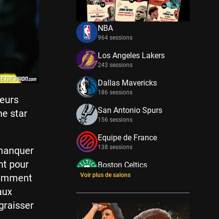
NBA
964 sessions
Los Angeles Lakers
243 sessions
Dallas Mavericks
186 sessions
jeurs
San Antonio Spurs
ne star
156 sessions
Equipe de France
138 sessions
 manquer
nt pour
Boston Celtics
133 sessions
Voir plus de salons
isamment
aux
New York Knicks
114 sessions
graisser