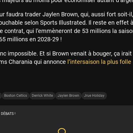
s majeurs au moins pour économiser autant d’arge
eur faudra trader Jaylen Brown, qui, aussi fort soit-il,
uchable selon Sports Illustrated. Il reste en effet à
e contrat, qui l’emmèneront de 53 millions la sais
65 millions en 2028-29 !
nc impossible. Et si Brown venait à bouger, ça irait
ms Charania qui annonce
l’intersaison la plus folle
Boston Celtics
Derrick White
Jaylen Brown
Jrue Holiday
 DÉBATS !