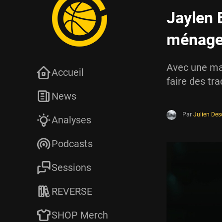
Jaylen 
ménage 
Avec une mas
Accueil
faire des tr
News
Par
Julien De
Analyses
Podcasts
Sessions
REVERSE
SHOP Merch