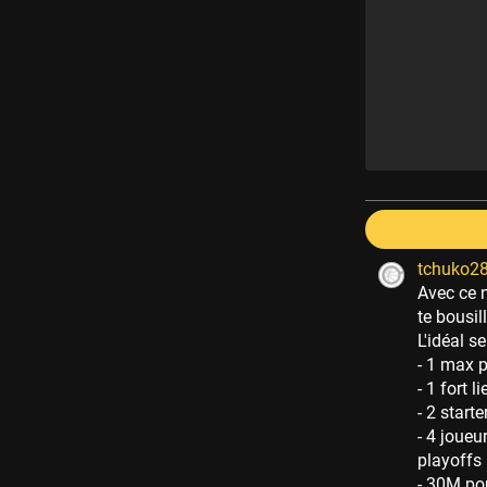
tchuko2
Avec ce 
te bousil
L'idéal se
- 1 max 
- 1 fort 
- 2 start
- 4 joueu
playoffs
- 30M pou