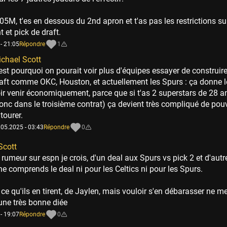
5M, t'es en dessous du 2nd apron et t'as pas les restrictions sur
t et pick de draft.
- 21:05
Répondre
1
chael Scott
est pourquoi on pourait voir plus d'équipes essayer de construire
aft comme OKC, Houston, et actuellement les Spurs : ça donne 
ir venir économiquement, parce que si t'as 2 superstars de 28 a
onc dans le troisième contrat) ça devient très compliqué de pouv
tourer.
.05.2025 - 03:43
Répondre
0
Scott
a rumeur sur espn je crois, d'un deal aux Spurs vs pick 2 et d'autr
ne comprends le deal ni pour les Celtics ni pour les Spurs.
 ce qu'ils en tirent, de Jaylen, mais vouloir s'en débarasser ne 
une très bonne diée
- 19:07
Répondre
0