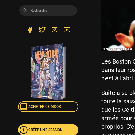
Les Boston 
dans leur ro
n’est à l’ab
Suite à sa b
toute la sai
ACHETER CE MOOK
que les Celt
armée pour vi
proprios. C’
CRÉER UNE SESSION