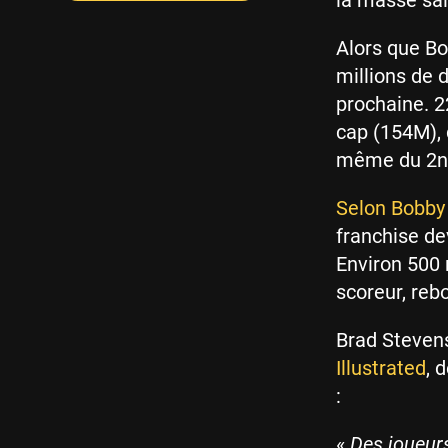
la masse sal
Alors que Bo
millions de d
prochaine. 2
cap (154M), 
même du 2nd
Selon Bobby
franchise de
Environ 500 
scoreur, reb
Brad Stevens
Illustrated
, 
:
«
Des joueurs