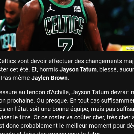
Celtics vont devoir effectuer des changements ma
ster cet été. Et, hormis
Jayson Tatum
, blessé, aucu
ri. Pas même
Jaylen Brown
.
lessure au tendon d’Achille, Jayson Tatum devrait
son prochaine. Ou presque. En tout cas suffisamme
ics en l’état soit une bonne équipe, mais pas suff
ser le titre. Or ce roster va coûter cher, très cher 
est donc probablement le meilleur moment pour dé