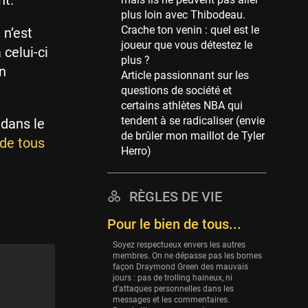
nt.
Memphis Grizzlies
plus loin avec Thibodeau.
39 sessions
Crache ton venin : quel est le
 n’est
Cleveland Cavaliers
joueur que vous détestez le
 celui-ci
38 sessions
plus ?
on
Article passionnant sur les
Orlando Magic
questions de société et
36 sessions
certains athlètes NBA qui
Euroleague
tendent à se radicaliser (envie
 dans le
34 sessions
de brûler mon maillot de Tyler
 de tous
Herro)
Charlotte Hornets
32 sessions
Houston Rockets
RÈGLES DE VIE
31 sessions
Pour le bien de tous...
Washington Wizards
Soyez respectueux envers les autres
29 sessions
membres. On ne dépasse pas les bornes
façon Draymond Green des mauvais
Portland Trail Blazers
jours : pas de trolling haineux, ni
27 sessions
d’attaques personnelles dans les
messages et les commentaires.