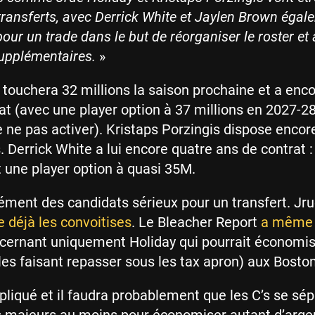
ransferts, avec Derrick White et Jaylen Brown égal
our un trade dans le but de réorganiser le roster et
supplémentaires.
»
 touchera 32 millions la saison prochaine et a enco
at (avec une player option à 37 millions en 2027-28 
de ne pas activer). Kristaps Porzingis dispose encor
s. Derrick White a lui encore quatre ans de contrat 
 une player option à quasi 35M.
ément des candidats sérieux pour un transfert. Jr
re déjà les convoitises
. Le Bleacher Report
a même 
cernant uniquement Holiday qui pourrait économis
 les faisant repasser sous les tax apron) aux Boston
liqué et il faudra probablement que les C’s se sé