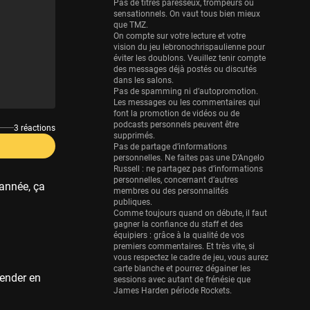
Eurobasket
Pas de titres paresseux, trompeurs ou
sensationnels. On vaut tous bien mieux
25 sessions
que TMZ.
On compte sur votre lecture et votre
Detroit Pistons
vision du jeu lebronochrispaulienne pour
25 sessions
éviter les doublons. Veuillez tenir compte
des messages déjà postés ou discutés
Brooklyn Nets
dans les salons.
Pas de spamming ni d’autopromotion.
24 sessions
Les messages ou les commentaires qui
font la promotion de vidéos ou de
Sacramento Kings
podcasts personnels peuvent être
3 réactions
24 sessions
supprimés.
Pas de partage d’informations
Utah Jazz
personnelles. Ne faites pas une D’Angelo
Russell : ne partagez pas d’informations
22 sessions
personnelles, concernant d’autres
année, ça
membres ou des personnalités
Toronto Raptors
publiques.
18 sessions
Comme toujours quand on débute, il faut
gagner la confiance du staff et des
REVERSE
équipiers : grâce à la qualité de vos
premiers commentaires. Et très vite, si
11 sessions
vous respectez le cadre de jeu, vous aurez
Bleues
carte blanche et pourrez dégainer les
tender en
sessions avec autant de frénésie que
0 sessions
James Harden période Rockets.