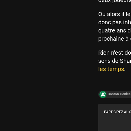
deux joueur
Ou alors il l
donc pas into
quatre ans d
prochaine à 
Rien n’est do
sens de Sha
les temps
.
Boston Celtics
PARTICIPEZ AUX