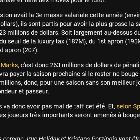
ariale et faire des moves pour le futur.
ston avait la 3e masse salariale cette année (envi
ollars), ils sont partis pour avoir la plus grosse la 
23 millions de dollars. Soit largement au-dessus du
du seuil de la luxury tax (187M), du 1st apron (195
 apron (207).
 Marks
, c’est donc 263 millions de dollars de pénali
vra payer la saison prochaine si le roster ne bouge
millions, donc, pour une saison sans son meilleur j
ondeur et passeur.
 va donc avoir pas mal de taff cet été. Et,
selon Sp
des joueurs très importants seront amenés à bouge
 comme Jrue Holiday et Kristaps Porzingis vont être