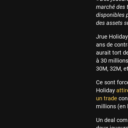
marché des t
disponibles p
des assets 
Jrue Holiday
ans de contr
aurait tort 
à 30 million
30M, 32M, et
Ce sont forc
Holiday
atti
un trade
con
millions (en
Un deal comp