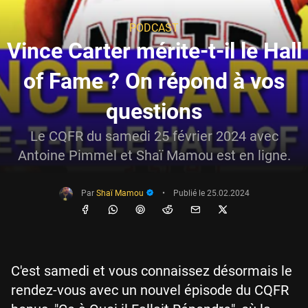
PODCAST
Vince Carter mérite-t-il le Hall
of Fame ? On répond à vos
questions
Le CQFR du samedi 25 février 2024 avec
Antoine Pimmel et Shaï Mamou est en ligne.
Par
Shaï Mamou
•
Publié le
25.02.2024
C'est samedi et vous connaissez désormais le
rendez-vous avec un nouvel épisode du CQFR