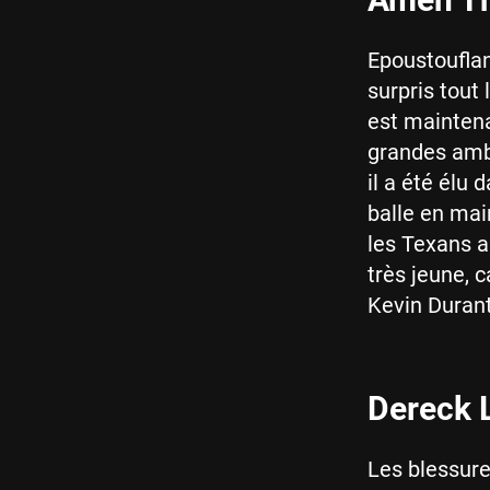
Epoustouflan
surpris tou
est maintena
grandes ambi
il a été élu 
balle en mai
les Texans a
très jeune, 
Kevin Duran
Dereck L
Les blessure