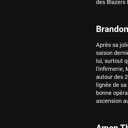
des Blazers l
Brandon 
Après sa joli
saison derni
lui, surtout
l'infirmerie,
autour des 2
lignée de sa
bonne opérat
ascension au
Amen Th