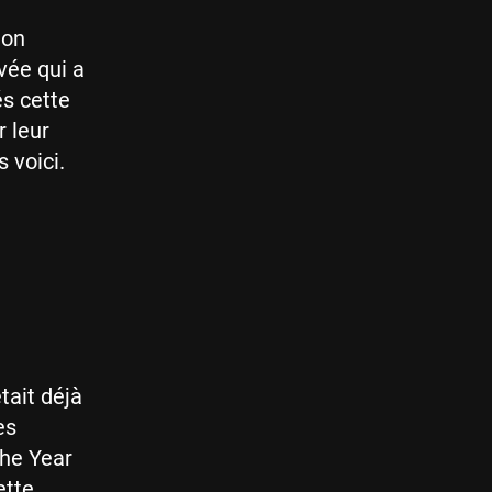
 on
vée qui a
és cette
r leur
 voici.
tait déjà
es
the Year
ette