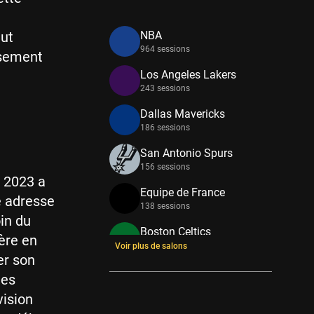
eut
NBA
964 sessions
ssement
Los Angeles Lakers
243 sessions
Dallas Mavericks
186 sessions
San Antonio Spurs
156 sessions
t 2023 a
Equipe de France
e adresse
138 sessions
oin du
Boston Celtics
ière en
133 sessions
Voir plus de salons
er son
New York Knicks
des
114 sessions
vision
Minnesota Timberwolves