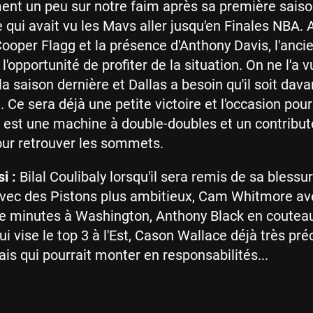
ent un peu sur notre faim après sa première saiso
le qui avait vu les Mavs aller jusqu'en Finales NBA.
 Cooper Flagg et la présence d'Anthony Davis, l'anci
 l'opportunité de profiter de la situation. On ne l'a 
a saison dernière et Dallas a besoin qu'il soit dav
n. Ce sera déjà une petite victoire et l'occasion pour
l est une machine à double-doubles et un contribut
our retrouver les sommets.
i :
Bilal Coulibaly lorsqu'il sera remis de sa blessu
ec des Pistons plus ambitieux, Cam Whitmore av
e minutes à Washington, Anthony Black en coutea
i vise le top 3 à l'Est, Cason Wallace déjà très pré
s qui pourrait monter en responsabilités...