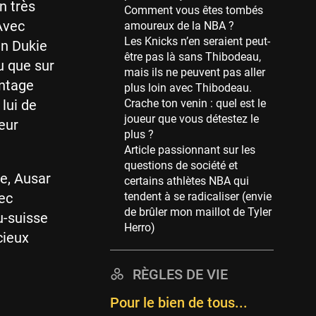
n très
Comment vous êtes tombés
39 sessions
 Avec
amoureux de la NBA ?
Cleveland Cavaliers
Les Knicks n’en seraient peut-
en Dukie
38 sessions
être pas là sans Thibodeau,
vu que sur
mais ils ne peuvent pas aller
Orlando Magic
antage
plus loin avec Thibodeau.
36 sessions
 lui de
Crache ton venin : quel est le
Euroleague
joueur que vous détestez le
eur
34 sessions
plus ?
Article passionnant sur les
Charlotte Hornets
questions de société et
32 sessions
re, Ausar
certains athlètes NBA qui
Houston Rockets
ec
tendent à se radicaliser (envie
31 sessions
de brûler mon maillot de Tyler
u-suisse
Herro)
Washington Wizards
cieux
29 sessions
RÈGLES DE VIE
Portland Trail Blazers
27 sessions
Pour le bien de tous...
Eurobasket