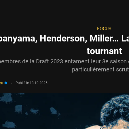
FOCUS
nyama, Henderson, Miller… La
tournant
embres de la Draft 2023 entament leur 3e saison e
particulièrement scrut
ou
•
Publié le
13.10.2025