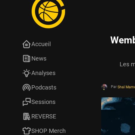
Wemba
Accueil
News
Les m
Analyses
Podcasts
Par
Shaï Mam
Sessions
REVERSE
SHOP Merch