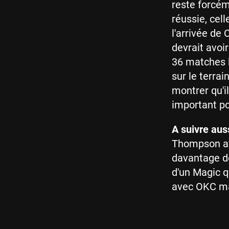
reste forcém
réussie, cel
l'arrivée de
devrait avoir
36 matches l
sur le terrai
montrer qu'i
important p
A suivre auss
Thompson av
davantage d
d'un Magic qu
avec OKC mai