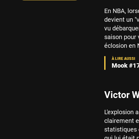
En NBA, lors
devient un "
vu débarque
saison pour 
éclosion en 
Mook #17
Victor 
L'explosion 
clairement en
statistiques
qui lui était