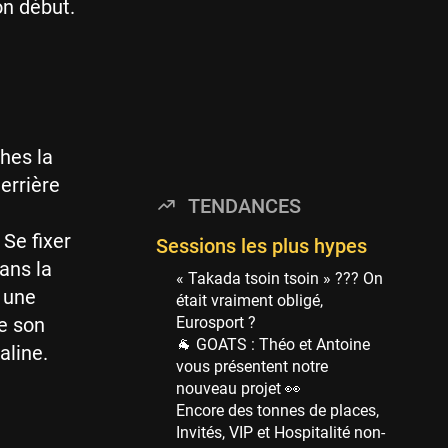
on début.
114 sessions
Golden State Warriors
113 sessions
Denver Nuggets
106 sessions
ches la
WNBA
errière
97 sessions
TENDANCES
Philadelphia Sixers
 Se fixer
89 sessions
Sessions les plus hypes
ans la
Milwaukee Bucks
« Takada tsoin tsoin » ??? On
t une
82 sessions
était vraiment obligé,
re son
Eurosport ?
Hoop Culture
🐐 GOATS : Théo et Antoine
aline.
73 sessions
vous présentent notre
Oklahoma City Thunder
nouveau projet 👀
69 sessions
Encore des tonnes de places,
Invités, VIP et Hospitalité non-
Phoenix Suns