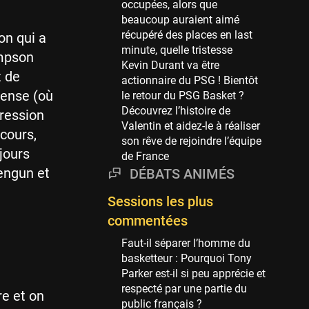
occupées, alors que
69 sessions
beaucoup auraient aimé
récupéré des places en last
Miami Heat
on qui a
minute, quelle tristesse
63 sessions
ompson
Kevin Durant va être
Los Angeles Clippers
t de
actionnaire du PSG ! Bientôt
61 sessions
fense (où
le retour du PSG Basket ?
Découvrez l’histoire de
Indiana Pacers
gression
Valentin et aidez-le à réaliser
53 sessions
cours,
son rêve de rejoindre l’équipe
New Orleans Pelicans
jours
de France
53 sessions
Sengun et
DÉBATS ANIMÉS
Jeux Olympiques
Sessions les plus
52 sessions
commentées
Atlanta Hawks
Faut-il séparer l’homme du
45 sessions
basketteur : Pourquoi Tony
Chicago Bulls
Parker est-il si peu apprécie et
41 sessions
respecté par une partie du
re et on
public français ?
Memphis Grizzlies