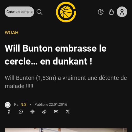
Créer un compte
WOAH
Will Bunton embrasse le
cercle… en dunkant !
Will Bunton (1,83m) a vraiment une détente de
malade !!!!!
Par
N.S
•
Publié le
22.01.2016