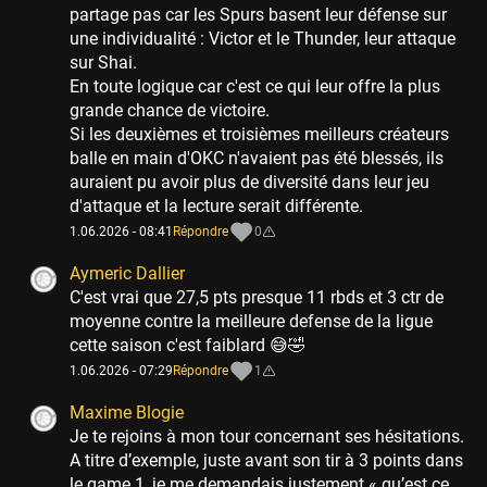
partage pas car les Spurs basent leur défense sur
une individualité : Victor et le Thunder, leur attaque
sur Shai.
En toute logique car c'est ce qui leur offre la plus
grande chance de victoire.
Si les deuxièmes et troisièmes meilleurs créateurs
balle en main d'OKC n'avaient pas été blessés, ils
auraient pu avoir plus de diversité dans leur jeu
d'attaque et la lecture serait différente.
1.06.2026 - 08:41
Répondre
0
Aymeric Dallier
C'est vrai que 27,5 pts presque 11 rbds et 3 ctr de
moyenne contre la meilleure defense de la ligue
cette saison c'est faiblard 😅🤣
1.06.2026 - 07:29
Répondre
1
Maxime Blogie
Je te rejoins à mon tour concernant ses hésitations.
A titre d’exemple, juste avant son tir à 3 points dans
le game 1, je me demandais justement « qu’est ce