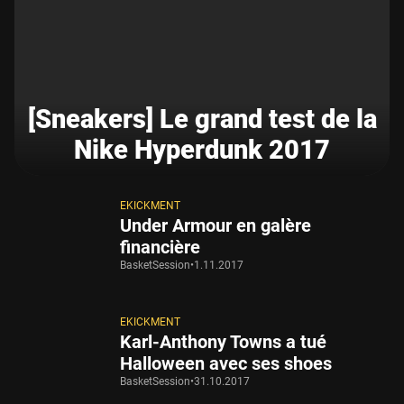
[Sneakers] Le grand test de la
Nike Hyperdunk 2017
EKICKMENT
Under Armour en galère
financière
BasketSession
•
1.11.2017
EKICKMENT
Karl-Anthony Towns a tué
Halloween avec ses shoes
BasketSession
•
31.10.2017