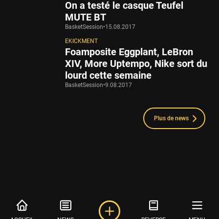
On a testé le casque Teufel
MUTE BT
BasketSession
•
15.08.2017
EKICKMENT
Foamposite Eggplant, LeBron
XIV, More Uptempo, Nike sort du
lourd cette semaine
BasketSession
•
9.08.2017
Plus de news