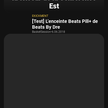
Est
EKICKMENT
[Test] L’enceinte Beats Pill+ de
Beats By Dre
BasketSession
•
6.06.2018