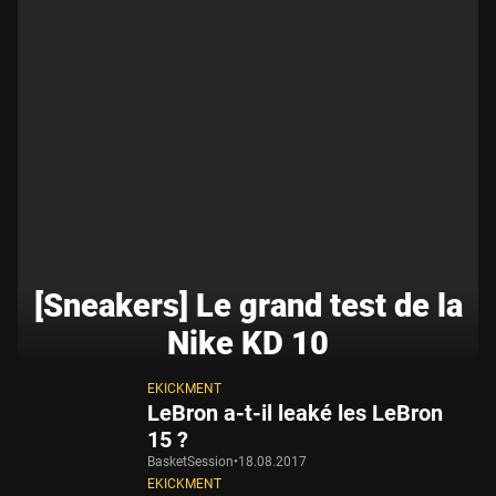
[Sneakers] Le grand test de la
Nike KD 10
EKICKMENT
LeBron a-t-il leaké les LeBron
15 ?
BasketSession
•
18.08.2017
EKICKMENT