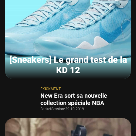
[Sneakers] Le grand test de la
KD 12
EKICKMENT
New Era sort sa nouvelle
collection spéciale NBA
BasketSession
•
29.10.2019