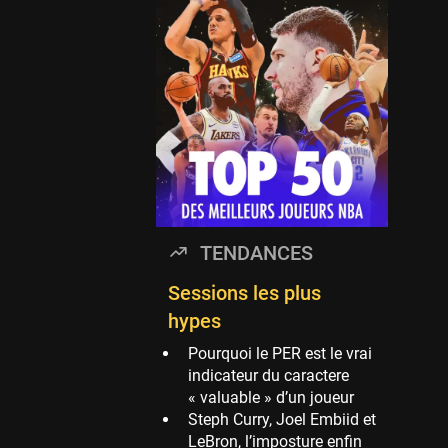
Timberwolves
114 sessions
Golden State Warriors
113 sessions
Denver Nuggets
106 sessions
WNBA
97 sessions
Philadelphia Sixers
TENDANCES
89 sessions
Milwaukee Bucks
Sessions les plus
82 sessions
hypes
Hoop Culture
Pourquoi le PER est le vrai
73 sessions
indicateur du caractere
« valuable » d’un joueur
Oklahoma City
Steph Curry, Joel Embiid et
Thunder
LeBron, l’imposture enfin
69 sessions