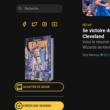
RÉCAP
5e victoire 
Cleveland
Voici le résumé
Wizards de Kévi
Shaï Mamou
•
22.
ACHETER CE MOOK
CRÉER UNE SESSION