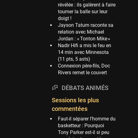
révélée : ils galèrent à faire
Phoenix Suns
tourner la balle sur leur
69 sessions
doigt !
Jayson Tatum raconte sa
Miami Heat
relation avec Michael
63 sessions
Jordan : « Tonton Mike »
Los Angeles Clippers
Nadir Hifi a mis le feu en
61 sessions
14 min avec Minnesota
(11 pts, 5 asts)
Indiana Pacers
Connexion père-fils, Doc
53 sessions
Rivers remet le couvert
New Orleans Pelicans
53 sessions
DÉBATS ANIMÉS
Jeux Olympiques
Sessions les plus
52 sessions
commentées
Atlanta Hawks
45 sessions
Faut-il séparer l’homme du
basketteur : Pourquoi
Chicago Bulls
Tony Parker est-il si peu
41 sessions