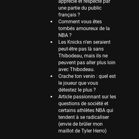
apprécie et respecté par
une partie du public
Memphis Grizzlies
français ?
39 sessions
Comment vous êtes
Cleveland Cavaliers
tombés amoureux de la
38 sessions
NBA ?
Les Knicks n’en seraient
Orlando Magic
peut-être pas là sans
36 sessions
Thibodeau, mais ils ne
Euroleague
peuvent pas aller plus loin
34 sessions
avec Thibodeau.
Crache ton venin : quel est
Charlotte Hornets
le joueur que vous
32 sessions
détestez le plus ?
Houston Rockets
Article passionnant sur les
31 sessions
questions de société et
certains athlètes NBA qui
Washington Wizards
tendent à se radicaliser
29 sessions
(envie de brûler mon
Portland Trail Blazers
maillot de Tyler Herro)
27 sessions