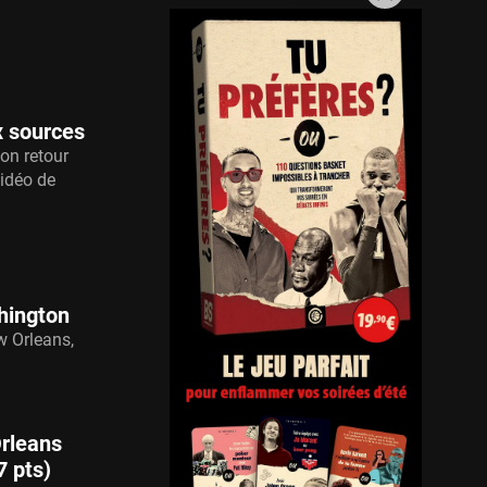
x sources
on retour
vidéo de
hington
w Orleans,
Orleans
7 pts)