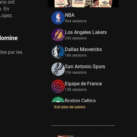
ans ont
. En
NBA
 Lopez.
964 sessions
Los Angeles Lakers
 domine
243 sessions
Dallas Mavericks
bie par les
186 sessions
San Antonio Spurs
156 sessions
Equipe de France
138 sessions
Boston Celtics
133 sessions
Voir plus de salons
New York Knicks
114 sessions
Minnesota