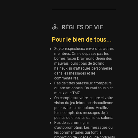
Eurobasket
25 sessions
Detroit Pistons
RÈGLES DE VIE
25 sessions
Pour le bien de tous...
Brooklyn Nets
24 sessions
Soyez respectueux envers les autres
membres. On ne dépasse pas les
bornes façon Draymond Green des
Sacramento Kings
mauvais jours : pas de trolling
24 sessions
haineux, ni d’attaques personnelles
dans les messages et les
Utah Jazz
commentaires.
22 sessions
Pas de titres paresseux, trompeurs
ou sensationnels. On vaut tous bien
mieux que TMZ.
Toronto Raptors
On compte sur votre lecture et votre
18 sessions
vision du jeu lebronochrispaulienne
pour éviter les doublons. Veuillez
REVERSE
tenir compte des messages déjà
11 sessions
postés ou discutés dans les salons.
Pas de spamming ni
Bleues
d’autopromotion. Les messages ou
les commentaires qui font la
0 sessions
promotion de vidéos ou de podcasts