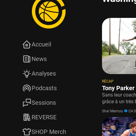
Accueil
News
Analyses
RÉCAP
Tony Parker 
Podcasts
Sans leur coach
grâce à un très
Sessions
Shaï Mamou
•
24.
REVERSE
SHOP Merch