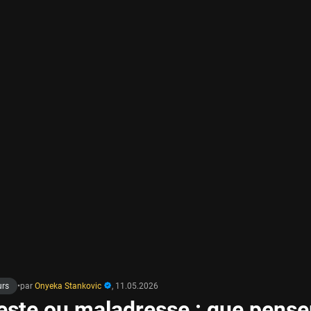
urs
•
par
Onyeka Stankovic
,
11.05.2026
geste ou maladresse : que pense