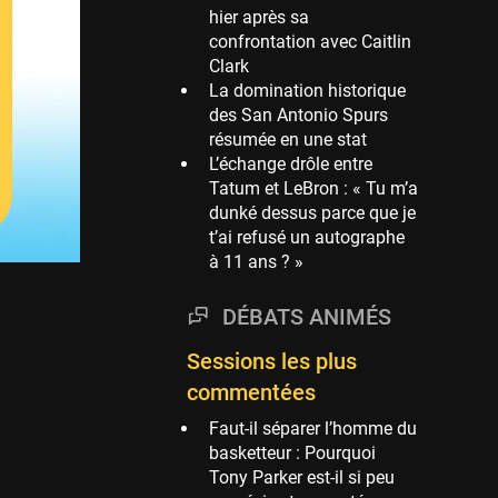
hier après sa
Phoenix Suns
confrontation avec Caitlin
69 sessions
Clark
La domination historique
Miami Heat
des San Antonio Spurs
63 sessions
résumée en une stat
Los Angeles Clippers
L’échange drôle entre
61 sessions
Tatum et LeBron : « Tu m’a
dunké dessus parce que je
Indiana Pacers
t’ai refusé un autographe
53 sessions
à 11 ans ? »
New Orleans Pelicans
53 sessions
DÉBATS ANIMÉS
Jeux Olympiques
Sessions les plus
52 sessions
commentées
Atlanta Hawks
45 sessions
Faut-il séparer l’homme du
basketteur : Pourquoi
Chicago Bulls
Tony Parker est-il si peu
41 sessions