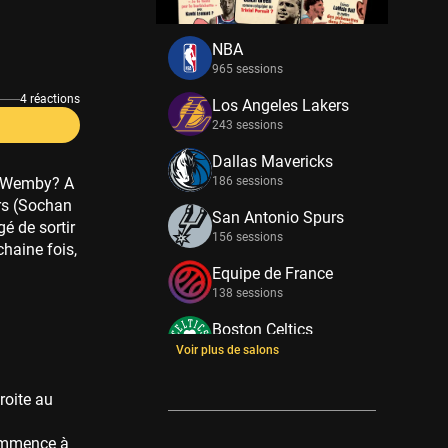
NBA
965 sessions
4 réactions
Los Angeles Lakers
243 sessions
Dallas Mavericks
ec Wemby? A
186 sessions
ers (Sochan
San Antonio Spurs
gé de sortir
156 sessions
chaine fois,
Equipe de France
138 sessions
Boston Celtics
133 sessions
Voir plus de salons
New York Knicks
roite au
114 sessions
Minnesota
 commence à