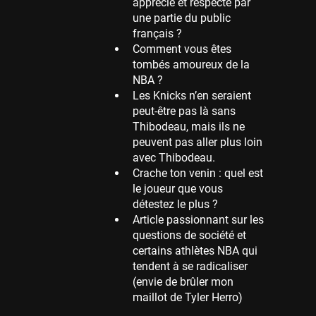
apprécie et respecté par
une partie du public
Memphis Grizzlies
français ?
39 sessions
Comment vous êtes
Cleveland Cavaliers
tombés amoureux de la
38 sessions
NBA ?
Les Knicks n’en seraient
Orlando Magic
peut-être pas là sans
36 sessions
Thibodeau, mais ils ne
Euroleague
peuvent pas aller plus loin
34 sessions
avec Thibodeau.
Crache ton venin : quel est
Charlotte Hornets
le joueur que vous
32 sessions
détestez le plus ?
Houston Rockets
Article passionnant sur les
31 sessions
questions de société et
certains athlètes NBA qui
Washington Wizards
tendent à se radicaliser
29 sessions
(envie de brûler mon
Portland Trail Blazers
maillot de Tyler Herro)
27 sessions