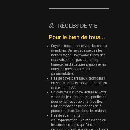
Eurobasket
25 sessions
Detroit Pistons
RÈGLES DE VIE
25 sessions
Pour le bien de tous...
Brooklyn Nets
24 sessions
Soyez respectueux envers les autres
membres. On ne dépasse pas les
bornes façon Draymond Green des
Sacramento Kings
mauvais jours : pas de trolling
24 sessions
haineux, ni d’attaques personnelles
dans les messages et les
Utah Jazz
commentaires.
22 sessions
Pas de titres paresseux, trompeurs
ou sensationnels. On vaut tous bien
mieux que TMZ.
Toronto Raptors
On compte sur votre lecture et votre
18 sessions
vision du jeu lebronochrispaulienne
pour éviter les doublons. Veuillez
REVERSE
tenir compte des messages déjà
11 sessions
postés ou discutés dans les salons.
Pas de spamming ni
Bleues
d’autopromotion. Les messages ou
les commentaires qui font la
0 sessions
promotion de vidéos ou de podcasts