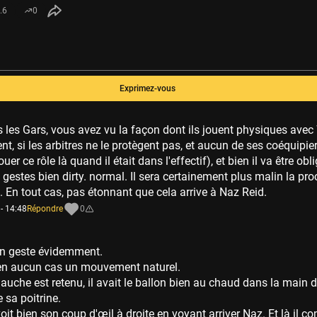
.6
0
Exprimez-vous
 les Gars, vous avez vu la façon dont ils jouent physiques av
, si les arbitres ne le protègent pas, et aucun de ses coéquipi
uer ce rôle là quand il était dans l'effectif), et bien il va être obli
gestes bien dirty. normal. Il sera certainement plus malin la pro
t. En tout cas, pas étonnant que cela arrive à Naz Reid.
- 14:48
Répondre
0
ain geste évidemment.
 en aucun cas un mouvement naturel.
auche est retenu, il avait le ballon bien au chaud dans la main d
 sa poitrine.
voit bien son coup d'œil à droite en voyant arriver Naz. Et là il