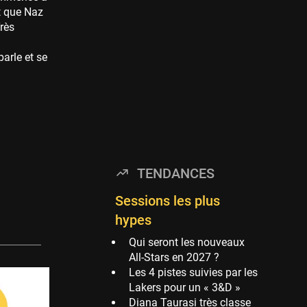
Timberwolves
t que Naz
114 sessions
rès
Golden State Warriors
parle et se
113 sessions
Denver Nuggets
106 sessions
WNBA
97 sessions
Philadelphia Sixers
TENDANCES
89 sessions
Milwaukee Bucks
Sessions les plus
82 sessions
hypes
Hoop Culture
Qui seront les nouveaux
73 sessions
All-Stars en 2027 ?
Les 4 pistes suivies par les
Oklahoma City
Lakers pour un « 3&D »
Thunder
Diana Taurasi très classe
69 sessions