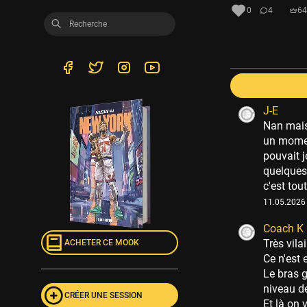
0
4
64
J-E
Nan mais
un moment
pouvait jo
quelques 
c'est tou
11.05.2026 
Coach K
Très vil
ACHETER CE MOOK
Ce n'est
Le bras g
niveau de
CRÉER UNE SESSION
Et là on 