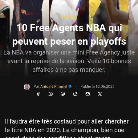
FOCUS
10 Free Agents NBA qui
peuvent peser en playoffs
La NBA va organiser une mini Free Agency juste
avant la reprise de la saison. Voilà 10 bonnes
affaires à ne pas manquer.
Par
Antoine Pimmel
•
Publié le
12.06.2020
Il faudra être très costaud pour aller chercher
le titre NBA en 2020. Le champion, bien que