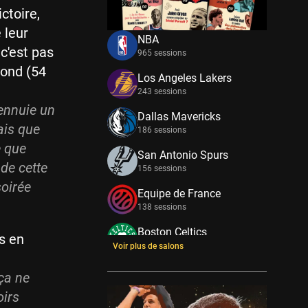
ctoire,
 leur
NBA
 c'est pas
965 sessions
bond (54
Los Angeles Lakers
243 sessions
ennuie un
Dallas Mavericks
ais que
186 sessions
e que
San Antonio Spurs
 de cette
156 sessions
oirée
Equipe de France
138 sessions
Boston Celtics
ts en
133 sessions
Voir plus de salons
New York Knicks
ça ne
114 sessions
oirs