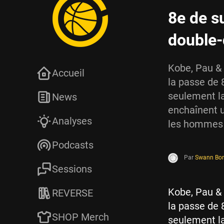
8e de s
double-
Kobe, Pau & 
Accueil
la passe de 8
seulement la
News
enchaînent u
Analyses
les hommes d
Podcasts
Par
Swann Bor
Sessions
Kobe, Pau & 
REVERSE
la passe de 8
SHOP Merch
seulement la