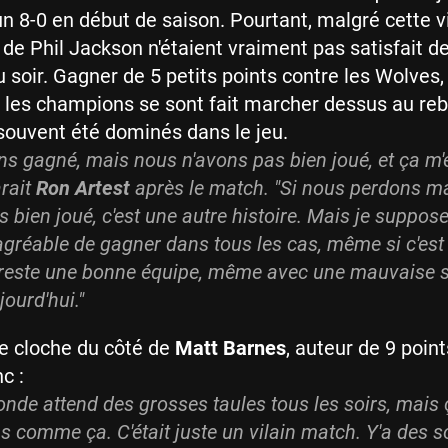
n 8-0 en début de saison.
Pourtant, malgré cette vi
e Phil Jackson n'étaient vraiment pas satisfait de
u soir. Gagner de 5 petits points contre les Wolves,
re, les champions se sont fait marcher dessus au re
 souvent été dominés dans le jeu.
s gagné, mais nous n'avons pas bien joué, et ça m'
arait
Ron Artest
après le match. "
Si nous perdons m
 bien joué, c'est une autre histoire. Mais je suppos
 agréable de gagner dans tous les cas, même si c'est
 reste une bonne équipe, même avec une mauvaise s
ourd'hui.
"
 cloche du côté de
Matt Barnes
, auteur de 9 poin
c :
onde attend des grosses taules tous les soirs, mais 
 comme ça. C'était juste un vilain match. Y'a des s