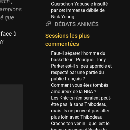
atch",
Phoenix Suns
Guerschon Yabusele insulté
69 sessions
champions
par cet immense débile de
ué que
Nick Young
Miami Heat
63 sessions
DÉBATS ANIMÉS
 face à
Los Angeles Clippers
Sessions les plus
61 sessions
h?
commentées
Indiana Pacers
Faut-il séparer l’homme du
53 sessions
basketteur : Pourquoi Tony
New Orleans Pelicans
Parker est-il si peu apprécie et
53 sessions
respecté par une partie du
public français ?
Jeux Olympiques
Comment vous êtes tombés
52 sessions
amoureux de la NBA ?
Les Knicks n’en seraient peut-
Atlanta Hawks
être pas là sans Thibodeau,
45 sessions
mais ils ne peuvent pas aller
Chicago Bulls
plus loin avec Thibodeau.
41 sessions
Crache ton venin : quel est le
joueur que vous détestez le