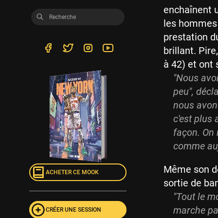
enchaînent u
les hommes d
prestation d
brillant. Pi
à 42) et ont
"
Nous avon
peu
", décl
nous avons
c'est plus
façon. On
comme auj
Même son de
ACHETER CE MOOK
sortie de ban
"
Tout le m
marche pas
CRÉER UNE SESSION