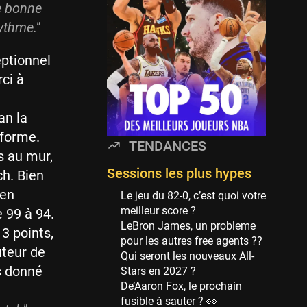
Minnesota Timberwolves
e bonne
114 sessions
rythme.
"
Golden State Warriors
113 sessions
eptionnel
ci à
Denver Nuggets
106 sessions
an la
WNBA
97 sessions
 forme.
TENDANCES
s au mur,
Philadelphia Sixers
89 sessions
Sessions les plus hypes
ch. Bien
 en
Milwaukee Bucks
Le jeu du 82-0, c’est quoi votre
82 sessions
meilleur score ?
e 99 à 94.
LeBron James, un probleme
3 points,
Hoop Culture
pour les autres free agents ??
73 sessions
uteur de
Qui seront les nouveaux All-
is donné
Oklahoma City Thunder
Stars en 2027 ?
69 sessions
De’Aaron Fox, le prochain
fusible à sauter ? 👀