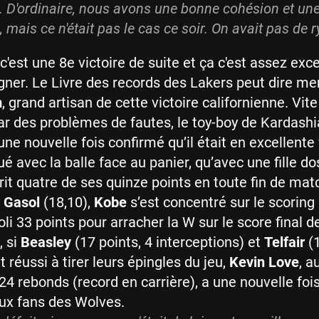
 D'ordinaire, nous avons une bonne cohésion et un
, mais ce n'était pas le cas ce soir. On avait pas de 
c'est une 8e victoire de suite et ça c'est assez exc
igner. Le Livre des records des Lakers peut dire mer
m
, grand artisan de cette victoire californienne. Vite
r des problèmes de fautes, le toy-boy de Kardashi
ne nouvelle fois confirmé qu’il était en excellente
é avec la balle face au panier, qu’avec une fille do
it quatre de ses quinze points en toute fin de mat
 Gasol
(18,10),
Kobe
s’est concentré sur le scoring
oli 33 points pour arracher la W sur le score final d
, si
Beasley
(17 points, 4 interceptions) et
Telfair
(1
 réussi à tirer leurs épingles du jeu,
Kevin Love
, a
 24 rebonds (record en carrière), a une nouvelle fo
ux fans des Wolves.