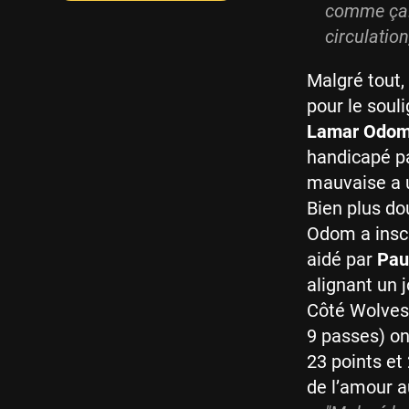
comme ça.
circulation
Malgré tout, 
pour le soul
Lamar Odo
handicapé pa
mauvaise a u
Bien plus dou
Odom a inscr
aidé par
Pau
alignant un j
Côté Wolves
9 passes) ont
23 points et
de l’amour a