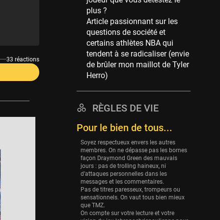
Memphis Grizzlies
plus ?
39 sessions
Article passionnant sur les
Cleveland Cavaliers
questions de société et
38 sessions
certains athlètes NBA qui
tendent à se radicaliser (envie
Orlando Magic
33 réactions
de brûler mon maillot de Tyler
36 sessions
Herro)
Euroleague
34 sessions
RÈGLES DE VIE
Charlotte Hornets
32 sessions
Pour le bien de tous...
Houston Rockets
Soyez respectueux envers les autres
31 sessions
membres. On ne dépasse pas les bornes
façon Draymond Green des mauvais
Washington Wizards
jours : pas de trolling haineux, ni
d’attaques personnelles dans les
29 sessions
messages et les commentaires.
Pas de titres paresseux, trompeurs ou
Portland Trail Blazers
sensationnels. On vaut tous bien mieux
27 sessions
que TMZ.
On compte sur votre lecture et votre