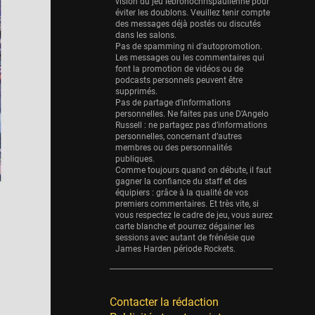
Eurobasket
vision du jeu lebronochrispaulienne pour
éviter les doublons. Veuillez tenir compte
25 sessions
des messages déjà postés ou discutés
dans les salons.
Detroit Pistons
Pas de spamming ni d’autopromotion.
25 sessions
Les messages ou les commentaires qui
font la promotion de vidéos ou de
Brooklyn Nets
podcasts personnels peuvent être
supprimés.
24 sessions
Pas de partage d’informations
personnelles. Ne faites pas une D’Angelo
Sacramento Kings
Russell : ne partagez pas d’informations
24 sessions
personnelles, concernant d’autres
membres ou des personnalités
Utah Jazz
publiques.
Comme toujours quand on débute, il faut
22 sessions
gagner la confiance du staff et des
équipiers : grâce à la qualité de vos
Toronto Raptors
premiers commentaires. Et très vite, si
18 sessions
vous respectez le cadre de jeu, vous aurez
carte blanche et pourrez dégainer les
REVERSE
sessions avec autant de frénésie que
James Harden période Rockets.
11 sessions
Bleues
0 sessions
Contacter la rédaction