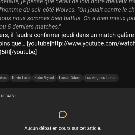
défaite, je pense que c'était de loin notre meilleur m
 l'homme du soir côté Wolves.
"On jouait contre le 
t nous nous sommes bien battus. On a bien mieux jo
 ou 5 derniers matches.
"
ers, il faudra confirmer jeudi dans un match galère
oins que… [youtube]http://www.youtube.com/watc
RI[/youtube]
akers
Kevin Love
Kobe Bryant
Lamar Odom
Los Angeles Lakers
 DÉBATS !
Aucun débat en cours sur cet article.