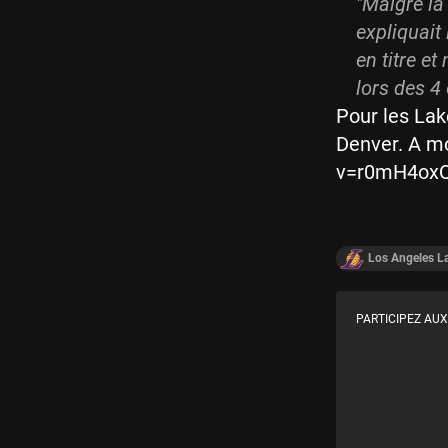
"
Malgré la 
expliquait
en titre e
lors des 4
Pour les Lak
Denver. A m
v=r0mH4oxQ5
Los Angeles L
PARTICIPEZ AUX