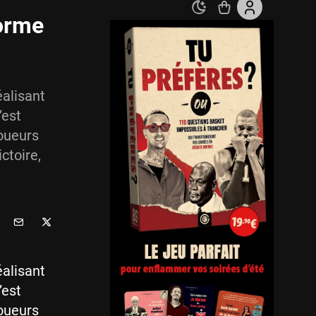
norme
éalisant
’est
joueurs
ctoire,
éalisant
’est
joueurs