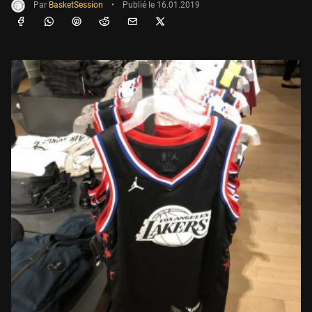
Par
BasketSession
•
Publié le
16.01.2019