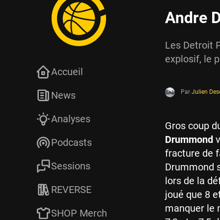
Andre 
Les Detroit 
explosif, le
Accueil
Par
Julien De
News
Analyses
Gros coup du
Drummond
v
Podcasts
fracture de 
Sessions
Drummond s’e
lors de la dé
REVERSE
joué que 8 e
manquer le m
SHOP Merch