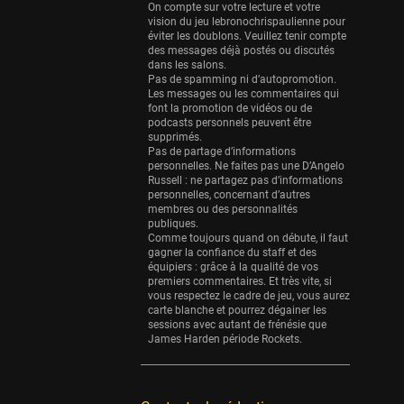
Eurobasket
On compte sur votre lecture et votre
25 sessions
vision du jeu lebronochrispaulienne pour
éviter les doublons. Veuillez tenir compte
Detroit Pistons
des messages déjà postés ou discutés
dans les salons.
25 sessions
Pas de spamming ni d’autopromotion.
Les messages ou les commentaires qui
Brooklyn Nets
font la promotion de vidéos ou de
24 sessions
podcasts personnels peuvent être
supprimés.
Sacramento Kings
Pas de partage d’informations
personnelles. Ne faites pas une D’Angelo
24 sessions
Russell : ne partagez pas d’informations
personnelles, concernant d’autres
Utah Jazz
membres ou des personnalités
22 sessions
publiques.
Comme toujours quand on débute, il faut
Toronto Raptors
gagner la confiance du staff et des
équipiers : grâce à la qualité de vos
18 sessions
premiers commentaires. Et très vite, si
vous respectez le cadre de jeu, vous aurez
REVERSE
carte blanche et pourrez dégainer les
11 sessions
sessions avec autant de frénésie que
James Harden période Rockets.
Bleues
0 sessions