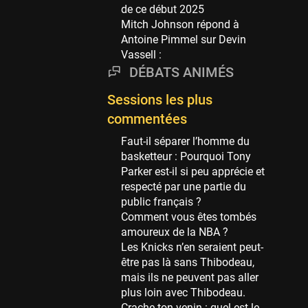
Phoenix Suns
de ce début 2025
69 sessions
Mitch Johnson répond à
Antoine Pimmel sur Devin
Miami Heat
Vassell :
63 sessions
DÉBATS ANIMÉS
Los Angeles Clippers
61 sessions
Sessions les plus
Indiana Pacers
commentées
53 sessions
Faut-il séparer l’homme du
New Orleans Pelicans
basketteur : Pourquoi Tony
53 sessions
Parker est-il si peu apprécie et
respecté par une partie du
Jeux Olympiques
public français ?
52 sessions
Comment vous êtes tombés
amoureux de la NBA ?
Atlanta Hawks
Les Knicks n’en seraient peut-
45 sessions
être pas là sans Thibodeau,
Chicago Bulls
mais ils ne peuvent pas aller
41 sessions
plus loin avec Thibodeau.
Crache ton venin : quel est le