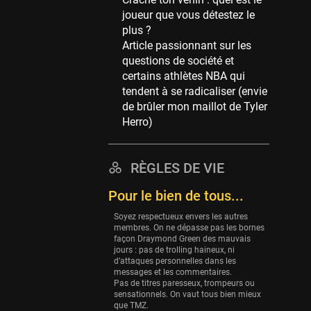
Memphis Grizzlies
joueur que vous détestez le
39 sessions
plus ?
Cleveland Cavaliers
Article passionnant sur les
38 sessions
questions de société et
certains athlètes NBA qui
Orlando Magic
tendent à se radicaliser (envie
36 sessions
de brûler mon maillot de Tyler
Euroleague
Herro)
34 sessions
Charlotte Hornets
RÈGLES DE VIE
32 sessions
Pour le bien de tous...
Houston Rockets
31 sessions
Soyez respectueux envers les autres
membres. On ne dépasse pas les bornes
Washington Wizards
façon Draymond Green des mauvais
29 sessions
jours : pas de trolling haineux, ni
d’attaques personnelles dans les
Portland Trail Blazers
messages et les commentaires.
Pas de titres paresseux, trompeurs ou
27 sessions
sensationnels. On vaut tous bien mieux
que TMZ.