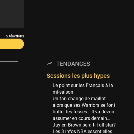
Minnesota Timberwolves
114 sessions
Golden State Warriors
113 sessions
Denver Nuggets
5 réactions
106 sessions
WNBA
97 sessions
TENDANCES
Philadelphia Sixers
89 sessions
Sessions les plus hypes
Milwaukee Bucks
Le point sur les Français à la
82 sessions
mi-saison
Un fan change de maillot
Hoop Culture
alors que ses Warriors se font
73 sessions
botter les fesses… Il va devoir
Oklahoma City Thunder
assumer en cours demain…
69 sessions
Jaylen Brown sera t-il all star?
Les 3 infos NBA essentielles