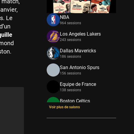
r match,
anvier,
s. Le
NBA
964 sessions
 d’un
uille
Los Angeles Lakers
243 sessions
mmond
ston.
Dallas Mavericks
186 sessions
San Antonio Spurs
156 sessions
Equipe de France
138 sessions
Boston Celtics
133 sessions
Voir plus de salons
New York Knicks
114 sessions