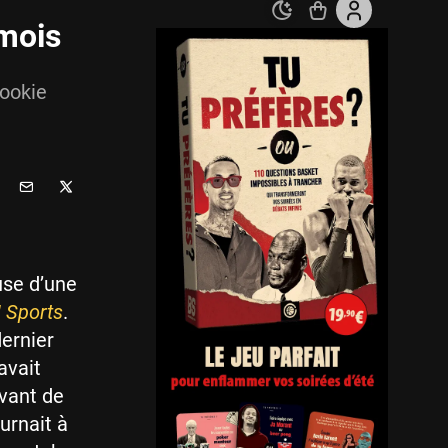
mois
rookie
use d’une
 Sports
.
ernier
avait
avant de
urnait à