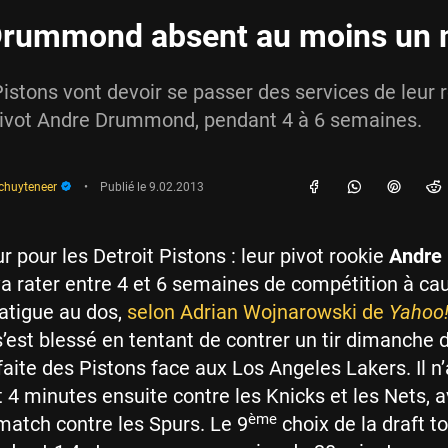
Drummond absent au moins un 
Pistons vont devoir se passer des services de leur 
 pivot Andre Drummond, pendant 4 à 6 semaines.
schuyteneer
•
Publié le
9.02.2013
r pour les Detroit Pistons : leur pivot rookie
Andre
a rater entre 4 et 6 semaines de compétition à ca
fatigue au dos,
selon Adrian Wojnarowski de
Yahoo!
st blessé en tentant de contrer un tir dimanche d
faite des Pistons face aux Los Angeles Lakers. Il n’
t 4 minutes ensuite contre les Knicks et les Nets, 
ème
atch contre les Spurs. Le 9
choix de la draft to