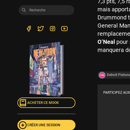
7,3 pts, 7,5
mais apporta
Drummond tou
General Ma
remplacement
O’Neal
pour 
manquera don
Detroit Pistons
PARTICIPEZ AUX
ACHETER CE MOOK
CRÉER UNE SESSION