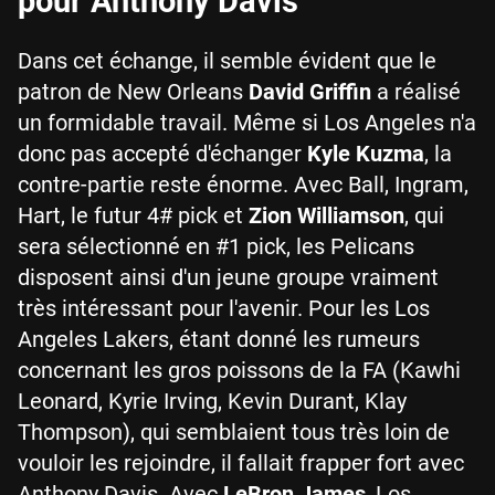
pour Anthony Davis
Dans cet échange, il semble évident que le
patron de New Orleans
David Griffin
a réalisé
un formidable travail. Même si Los Angeles n'a
donc pas accepté d'échanger
Kyle Kuzma
, la
contre-partie reste énorme. Avec Ball, Ingram,
Hart, le futur 4# pick et
Zion Williamson
, qui
sera sélectionné en #1 pick, les Pelicans
disposent ainsi d'un jeune groupe vraiment
très intéressant pour l'avenir. Pour les Los
Angeles Lakers, étant donné les rumeurs
concernant les gros poissons de la FA (Kawhi
Leonard, Kyrie Irving, Kevin Durant, Klay
Thompson), qui semblaient tous très loin de
vouloir les rejoindre, il fallait frapper fort avec
Anthony Davis. Avec
LeBron James
, Los