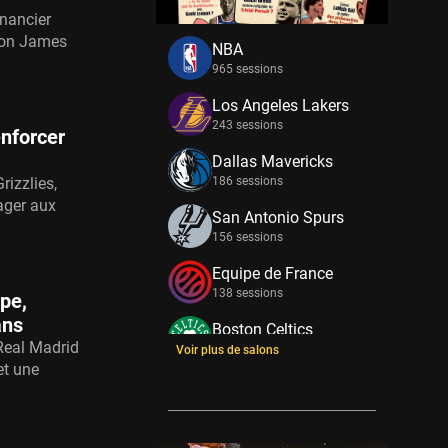
inancier
Bron James
NBA
965 sessions
Los Angeles Lakers
243 sessions
nforcer
Dallas Mavericks
izzlies,
186 sessions
ager aux
San Antonio Spurs
156 sessions
Equipe de France
138 sessions
pe,
ans
Boston Celtics
 Real Madrid
133 sessions
Voir plus de salons
et une
New York Knicks
114 sessions
Minnesota