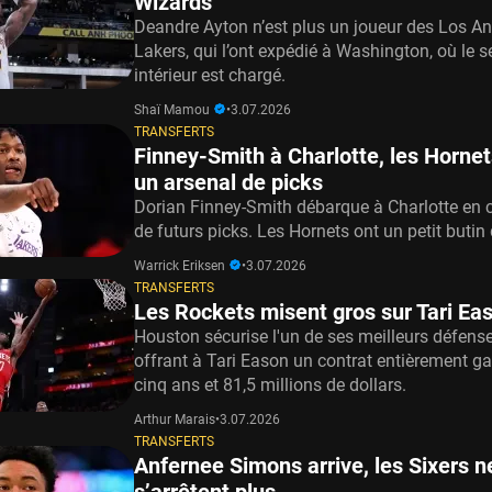
Wizards
Deandre Ayton n’est plus un joueur des Los A
Lakers, qui l’ont expédié à Washington, où le s
intérieur est chargé.
Shaï Mamou
•
3.07.2026
TRANSFERTS
Finney-Smith à Charlotte, les Hornet
un arsenal de picks
Dorian Finney-Smith débarque à Charlotte en
de futurs picks. Les Hornets ont un petit butin 
Warrick Eriksen
•
3.07.2026
TRANSFERTS
Les Rockets misent gros sur Tari Ea
Houston sécurise l'un de ses meilleurs défens
offrant à Tari Eason un contrat entièrement ga
cinq ans et 81,5 millions de dollars.
Arthur Marais
•
3.07.2026
TRANSFERTS
Anfernee Simons arrive, les Sixers n