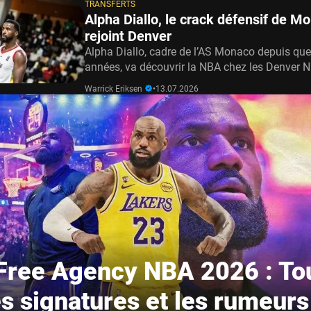
TRANSFERTS
Alpha Diallo, le crack défensif de M
rejoint Denver
Alpha Diallo, cadre de l’AS Monaco depuis qu
années, va découvrir la NBA chez les Denver 
Warrick Eriksen
•
13.07.2026
Free Agency NBA 2026 : To
es signatures et les rumeurs