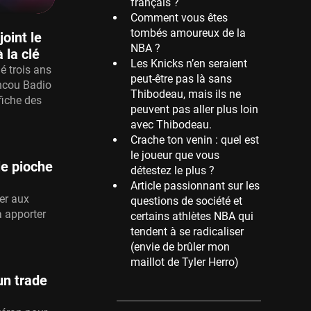
français ?
Comment vous êtes
Memphis Grizzlies
tombés amoureux de la
39 sessions
oint le
NBA ?
 la clé
Cleveland Cavaliers
Les Knicks n’en seraient
é trois ans
38 sessions
peut-être pas là sans
ncou Badio
Thibodeau, mais ils ne
Orlando Magic
ffiche des
peuvent pas aller plus loin
36 sessions
avec Thibodeau.
Euroleague
Crache ton venin : quel est
34 sessions
le joueur que vous
le pioche
détestez le plus ?
Charlotte Hornets
Article passionnant sur les
32 sessions
er aux
questions de société et
Houston Rockets
a apporter
certains athlètes NBA qui
31 sessions
tendent à se radicaliser
(envie de brûler mon
Washington Wizards
maillot de Tyler Herro)
29 sessions
un trade
Portland Trail Blazers
27 sessions