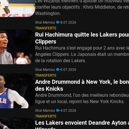
Les Wizards viennent d’ajouter un nouveau vé
clarifier leurs objectifs : Khris Middleton, de re
Washington.
Shaï Mamou
•
8.07.2026
TRANSFERTS
Rui Hachimura quitte les Lakers pour
Clippers
Rui Hachimura s’est engagé pour 2 ans avec l
Angeles Clippers. Le Japonais était un membr
de la rotation des Lakers.
Shaï Mamou
•
6.07.2026
TRANSFERTS
Andre Drummond à New York, le bon
des Knicks
Andre Drummond, l’un des meilleurs rebondeur
ligue et un local, rejoint les New York Knicks.
Shaï Mamou
•
4.07.2026
TRANSFERTS
Les Lakers envoient Deandre Ayton 