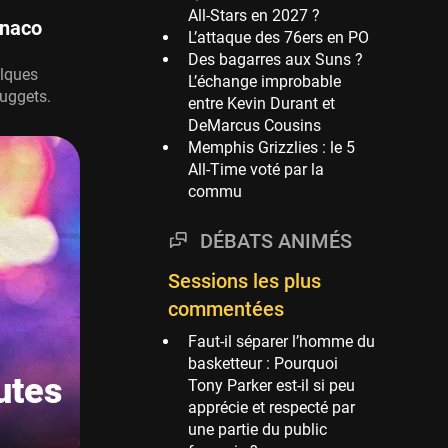
All-Stars en 2027 ?
Phoenix Suns
onaco
L’attaque des 76ers en PO
69 sessions
Des bagarres aux Suns ?
elques
L’échange improbable
Miami Heat
Nuggets.
entre Kevin Durant et
63 sessions
DeMarcus Cousins
Los Angeles Clippers
Memphis Grizzlies : le 5
61 sessions
All-Time voté par la
commu
Indiana Pacers
53 sessions
DÉBATS ANIMÉS
New Orleans Pelicans
53 sessions
Sessions les plus
Jeux Olympiques
commentées
52 sessions
Faut-il séparer l’homme du
Atlanta Hawks
basketteur : Pourquoi
utes
45 sessions
Tony Parker est-il si peu
apprécie et respecté par
Chicago Bulls
une partie du public
41 sessions