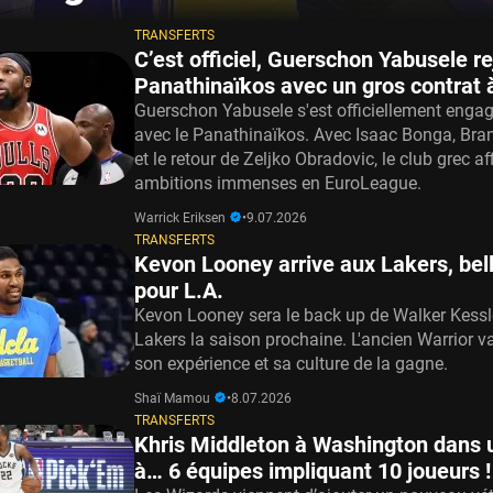
TRANSFERTS
C’est officiel, Guerschon Yabusele rej
Panathinaïkos avec un gros contrat à
Guerschon Yabusele s'est officiellement engag
avec le Panathinaïkos. Avec Isaac Bonga, Bra
et le retour de Zeljko Obradovic, le club grec a
ambitions immenses en EuroLeague.
Warrick Eriksen
•
9.07.2026
TRANSFERTS
Kevon Looney arrive aux Lakers, bel
pour L.A.
Kevon Looney sera le back up de Walker Kessl
Lakers la saison prochaine. L'ancien Warrior v
son expérience et sa culture de la gagne.
Shaï Mamou
•
8.07.2026
TRANSFERTS
Khris Middleton à Washington dans 
à… 6 équipes impliquant 10 joueurs !