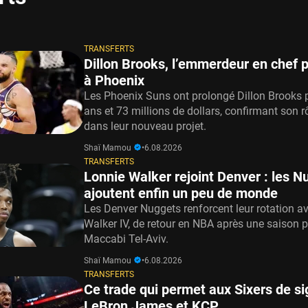
TRANSFERTS
Dillon Brooks, l’emmerdeur en chef 
à Phoenix
Les Phoenix Suns ont prolongé Dillon Brooks p
ans et 73 millions de dollars, confirmant son r
dans leur nouveau projet.
Shaï Mamou
•
6.08.2026
TRANSFERTS
Lonnie Walker rejoint Denver : les N
ajoutent enfin un peu de monde
Les Denver Nuggets renforcent leur rotation a
Walker IV, de retour en NBA après une saison 
Maccabi Tel-Aviv.
Shaï Mamou
•
6.08.2026
TRANSFERTS
Ce trade qui permet aux Sixers de si
LeBron James et KCP