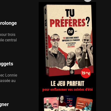
prolonge
our trois
ôle central
uggets
vec Lonnie
passée au
gner