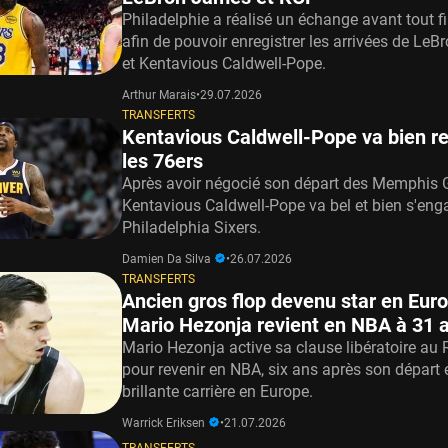
Philadelphie a réalisé un échange avant tout f
afin de pouvoir enregistrer les arrivées de Le
et Kentavious Caldwell-Pope.
Arthur Marais
•
29.07.2026
TRANSFERTS
Kentavious Caldwell-Pope va bien re
les 76ers
Après avoir négocié son départ des Memphis Gr
Kentavious Caldwell-Pope va bel et bien s'eng
Philadelphia Sixers.
Damien Da Silva
•
26.07.2026
TRANSFERTS
Ancien gros flop devenu star en Euro
Mario Hezonja revient en NBA à 31 
Mario Hezonja active sa clause libératoire au
pour revenir en NBA, six ans après son départ 
brillante carrière en Europe.
Warrick Eriksen
•
21.07.2026