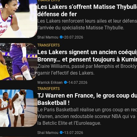
TRANSFERTS
Les Lakers s’offrent Matisse Thybull
défense de fer
Les Lakers renforcent leurs ailes et leur défen
l’arrivée du spécialiste Matisse Thybulle.
Shaï Mamou
•
20.07.2026
TRANSFERTS
Les Lakers signent un ancien coéqui
Bronny… et pensent toujours à Kumi
Ziaire Williams, passé par Memphis et Brooklyn
garnir l’effectif des Lakers.
Warrick Eriksen
•
14.07.2026
TRANSFERTS
TJ Warren en France, le gros coup du
Basketball !
Le Paris Basketball réalise un gros coup en rec
Warren, ancien redoutable scoreur NBA qui va 
la Betclic Elite et l’Euroleague.
Shaï Mamou
•
13.07.2026