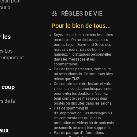
téran pour
tour à
Eurobasket
RÈGLES DE VIE
25 sessions
Pour le bien de tous...
Detroit Pistons
25 sessions
Soyez respectueux envers les autres
 les
membres. On ne dépasse pas les
Brooklyn Nets
bornes façon Draymond Green des
24 sessions
mauvais jours : pas de trolling
es Los
haineux, ni d’attaques personnelles
e important
Sacramento Kings
dans les messages et les
commentaires.
24 sessions
Pas de titres paresseux, trompeurs
ou sensationnels. On vaut tous bien
Utah Jazz
mieux que TMZ.
22 sessions
On compte sur votre lecture et votre
 coup
vision du jeu lebronochrispaulienne
Toronto Raptors
pour éviter les doublons. Veuillez
tenir compte des messages déjà
18 sessions
s de la
postés ou discutés dans les salons.
Pas de spamming ni
REVERSE
d’autopromotion. Les messages ou
11 sessions
les commentaires qui font la
promotion de vidéos ou de podcasts
Bleues
personnels peuvent être supprimés.
aux
0 sessions
Pas de partage d’informations