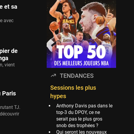
Timberwolves
e et sa
114 sessions
Golden State Warriors
se avec
113 sessions
Denver Nuggets
106 sessions
pier de
WNBA
nga
97 sessions
, vient
Philadelphia Sixers
TENDANCES
89 sessions
Milwaukee Bucks
Sessions les plus
 Paris
82 sessions
hypes
Hoop Culture
Anthony Davis pas dans le
rutant TJ.
73 sessions
top-3 du DPOY, ce ne
découvrir
serait pas le plus gros
Oklahoma City
snob des trophées ?
Thunder
Qui seront les nouveaux
69 sessions