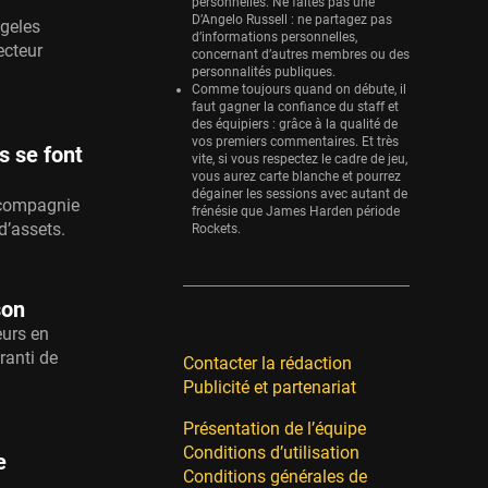
personnelles. Ne faites pas une
D’Angelo Russell : ne partagez pas
ngeles
d’informations personnelles,
ecteur
concernant d’autres membres ou des
personnalités publiques.
Comme toujours quand on débute, il
faut gagner la confiance du staff et
des équipiers : grâce à la qualité de
vos premiers commentaires. Et très
s se font
vite, si vous respectez le cadre de jeu,
vous aurez carte blanche et pourrez
dégainer les sessions avec autant de
 compagnie
frénésie que James Harden période
d’assets.
Rockets.
son
eurs en
ranti de
Contacter la rédaction
Publicité et partenariat
Présentation de l’équipe
Conditions d’utilisation
e
Conditions générales de