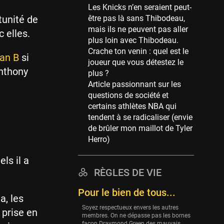
Les Knicks n’en seraient peut-
39 sessions
tunité de
être pas là sans Thibodeau,
Cleveland Cavaliers
mais ils ne peuvent pas aller
 elles.
38 sessions
plus loin avec Thibodeau.
Crache ton venin : quel est le
Orlando Magic
an B
si
joueur que vous détestez le
36 sessions
Anthony
plus ?
Euroleague
Article passionnant sur les
34 sessions
questions de société et
certains athlètes NBA qui
Charlotte Hornets
tendent à se radicaliser (envie
32 sessions
de brûler mon maillot de Tyler
Houston Rockets
Herro)
31 sessions
ls il a
Washington Wizards
RÈGLES DE VIE
29 sessions
Pour le bien de tous...
Portland Trail Blazers
a, les
27 sessions
Soyez respectueux envers les autres
 prise en
membres. On ne dépasse pas les bornes
Eurobasket
façon Draymond Green des mauvais