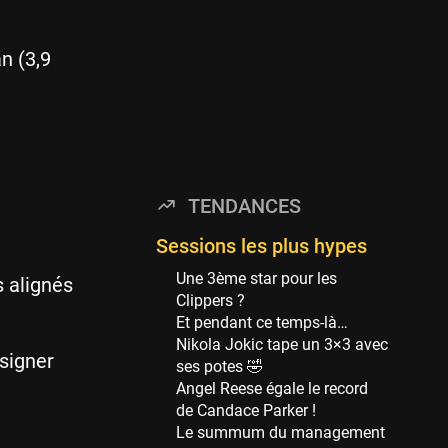
114 sessions
Golden State Warriors
n (3,9
113 sessions
Denver Nuggets
106 sessions
WNBA
97 sessions
TENDANCES
Philadelphia Sixers
89 sessions
Sessions les plus hypes
Milwaukee Bucks
Une 3ème star pour les
s alignés
82 sessions
Clippers ?
Et pendant ce temps-là…
Hoop Culture
Nikola Jokic tape un 3×3 avec
73 sessions
signer
ses potes 🤣
Oklahoma City Thunder
Angel Reese égale le record
69 sessions
de Candace Parker !
Le summum du management
Phoenix Suns