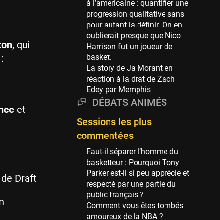
à l’américaine : quantifier une
69 sessions
progression qualitative sans
pour autant la définir. On en
Miami Heat
oublierait presque que Nico
63 sessions
ton
, qui
Harrison fut un joueur de
Los Angeles Clippers
:
basket.
61 sessions
La story de Ja Morant en
réaction à la drat de Zach
Indiana Pacers
Edey par Memphis
53 sessions
DÉBATS ANIMÉS
New Orleans Pelicans
ince
et
53 sessions
Sessions les plus
commentées
Jeux Olympiques
52 sessions
Faut-il séparer l’homme du
basketteur : Pourquoi Tony
Atlanta Hawks
Parker est-il si peu apprécie et
45 sessions
 de Draft
respecté par une partie du
Chicago Bulls
public français ?
n
41 sessions
Comment vous êtes tombés
amoureux de la NBA ?
Memphis Grizzlies