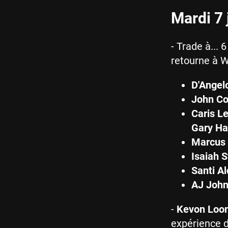
Mardi 7 j
- Trade à...
retourne à W
D'Angel
John Co
Caris L
Gary Ha
Marcus 
Isaiah 
Santi A
AJ Joh
-
Kevon Loo
expérience d