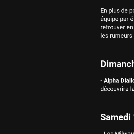
En plus de p
équipe par 
retrouver en
les rumeurs 
Dimanche
-
Alpha Diall
découvrira l
Samedi 1
- Les Milwa