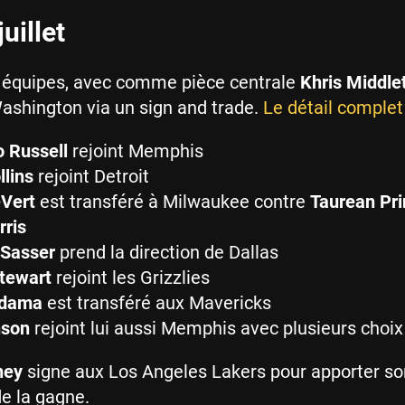
uillet
 6 équipes, avec comme pièce centrale
Khris Middle
ashington via un sign and trade.
Le détail complet
o Russell
rejoint Memphis
llins
rejoint Detroit
eVert
est transféré à Milwaukee contre
Taurean Pr
rris
Sasser
prend la direction de Dallas
Stewart
rejoint les Grizzlies
ldama
est transféré aux Mavericks
nson
rejoint lui aussi Memphis avec plusieurs choix
ney
signe aux Los Angeles Lakers pour apporter so
e la gagne.