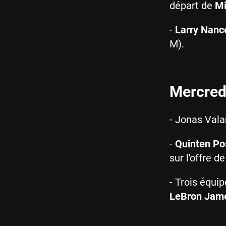
départ de
Mi
-
Larry Nanc
M).
Mercredi
- Jonas Val
-
Quinten Po
sur l'offre d
- Trois équi
LeBron Jam