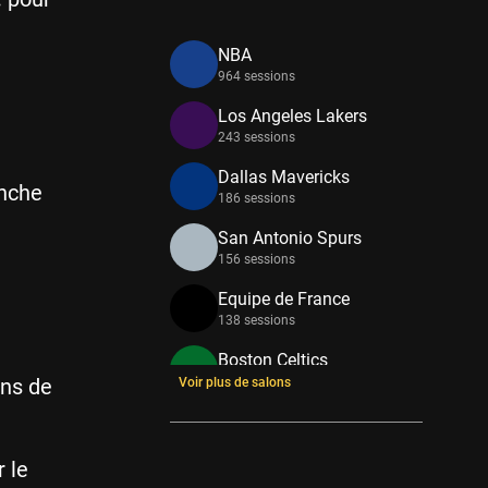
NBA
964 sessions
Los Angeles Lakers
243 sessions
Dallas Mavericks
anche
186 sessions
San Antonio Spurs
156 sessions
Equipe de France
138 sessions
Boston Celtics
ons de
133 sessions
Voir plus de salons
New York Knicks
114 sessions
 le
Minnesota Timberwolves