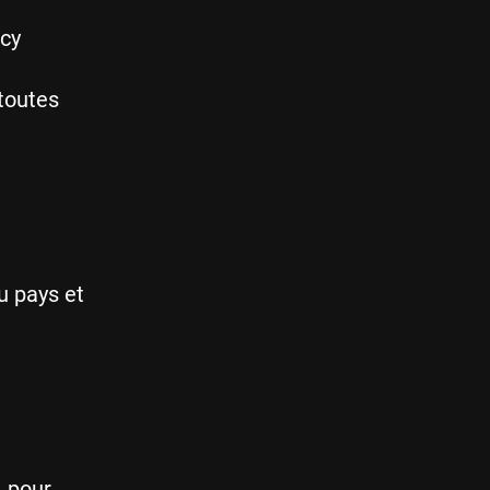
ncy
toutes
u pays et
.
pour