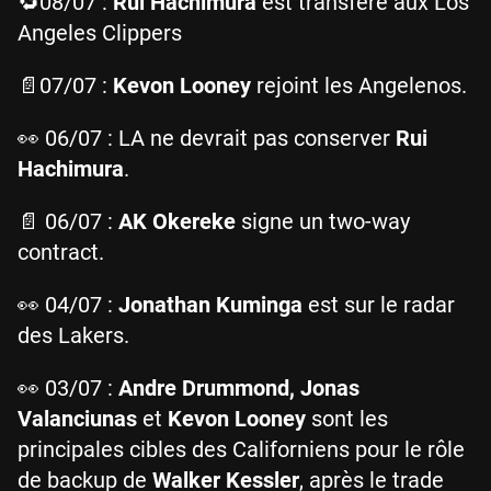
🔁08/07 :
Rui Hachimura
est transféré aux Los
Angeles Clippers
📄07/07 :
Kevon Looney
rejoint les Angelenos.
👀 06/07 : LA ne devrait pas conserver
Rui
Hachimura
.
📄 06/07 :
AK Okereke
signe un two-way
contract.
👀 04/07 :
Jonathan Kuminga
est sur le radar
des Lakers.
👀 03/07 :
Andre Drummond, Jonas
Valanciunas
et
Kevon Looney
sont les
principales cibles des Californiens pour le rôle
de backup de
Walker Kessler
, après le trade