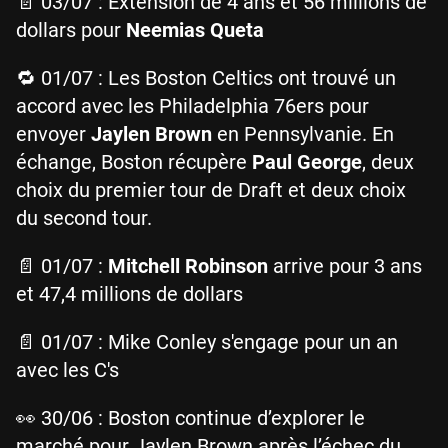
📄 03/07 : Extension de 4 ans et 56 millions de
dollars pour
Neemias Queta
🔁 01/07 : Les Boston Celtics ont trouvé un
accord avec les Philadelphia 76ers pour
envoyer
Jaylen Brown
en Pennsylvanie. En
échange, Boston récupère
Paul George
, deux
choix du premier tour de Draft et deux choix
du second tour.
📄 01/07 :
Mitchell Robinson
arrive pour 3 ans
et 47,4 millions de dollars
📄 01/07 : Mike Conley s'engage pour un an
avec les C's
👀 30/06 : Boston continue d’explorer le
marché pour Jaylen Brown après l’échec du