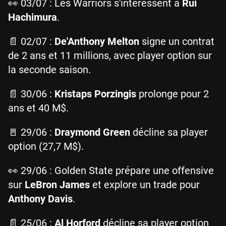
👀 03/07 : Les Warriors s'intéressent à
Rui
Hachimura
.
📄 02/07 :
De'Anthony Melton
signe un contrat
de 2 ans et 11 millions, avec player option sur
la seconde saison.
📄 30/06 :
Kristaps Porzingis
prolonge pour 2
ans et 40 M$.
🚪 29/06 :
Draymond Green
décline sa player
option (27,7 M$).
👀 29/06 : Golden State prépare une offensive
sur
LeBron James
et explore un trade pour
Anthony Davis
.
📄 25/06 :
Al Horford
décline sa player option