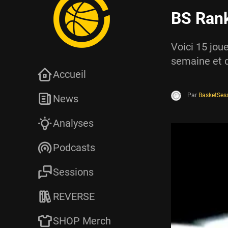
BS Rank
Voici 15 jou
semaine et q
Accueil
Par
BasketSes
News
Analyses
Podcasts
Sessions
REVERSE
SHOP Merch