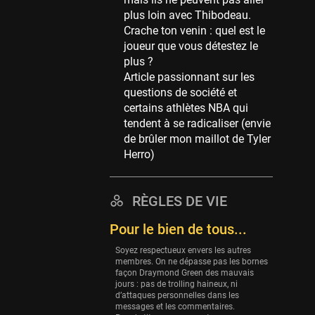
Memphis Grizzlies
plus loin avec Thibodeau.
39 sessions
Crache ton venin : quel est le
Cleveland Cavaliers
joueur que vous détestez le
38 sessions
plus ?
Article passionnant sur les
Orlando Magic
questions de société et
36 sessions
certains athlètes NBA qui
Euroleague
tendent à se radicaliser (envie
34 sessions
de brûler mon maillot de Tyler
Herro)
Charlotte Hornets
32 sessions
Houston Rockets
RÈGLES DE VIE
31 sessions
Pour le bien de tous...
Washington Wizards
Soyez respectueux envers les autres
29 sessions
membres. On ne dépasse pas les bornes
façon Draymond Green des mauvais
Portland Trail Blazers
jours : pas de trolling haineux, ni
27 sessions
d’attaques personnelles dans les
messages et les commentaires.