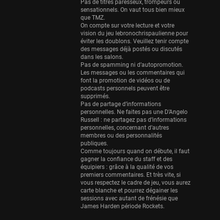
Eurobasket
Pas de titres paresseux, trompeurs ou
sensationnels. On vaut tous bien mieux
25 sessions
que TMZ.
On compte sur votre lecture et votre
Detroit Pistons
vision du jeu lebronochrispaulienne pour
25 sessions
éviter les doublons. Veuillez tenir compte
des messages déjà postés ou discutés
Brooklyn Nets
dans les salons.
Pas de spamming ni d’autopromotion.
24 sessions
Les messages ou les commentaires qui
font la promotion de vidéos ou de
Sacramento Kings
podcasts personnels peuvent être
24 sessions
supprimés.
Pas de partage d’informations
Utah Jazz
personnelles. Ne faites pas une D’Angelo
Russell : ne partagez pas d’informations
22 sessions
personnelles, concernant d’autres
membres ou des personnalités
Toronto Raptors
publiques.
18 sessions
Comme toujours quand on débute, il faut
gagner la confiance du staff et des
REVERSE
équipiers : grâce à la qualité de vos
premiers commentaires. Et très vite, si
11 sessions
vous respectez le cadre de jeu, vous aurez
Bleues
carte blanche et pourrez dégainer les
sessions avec autant de frénésie que
0 sessions
James Harden période Rockets.