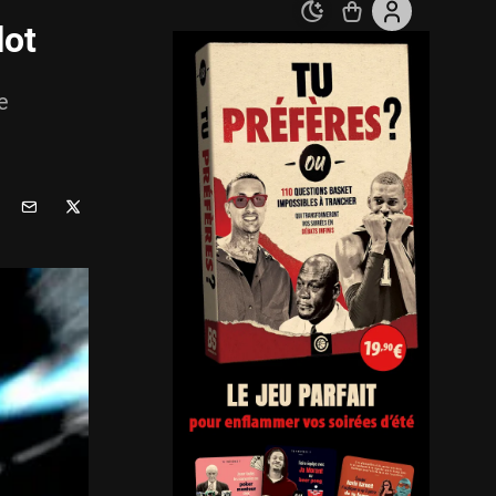
lot
e