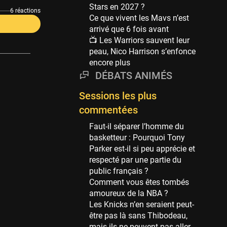
Phoenix Suns
Stars en 2027 ?
69 sessions
6 réactions
Ce que vivent les Mavs n’est
arrivé que 6 fois avant
Miami Heat
📺 Les Warriors sauvent leur
63 sessions
peau, Nico Harrison s’enfonce
Los Angeles Clippers
encore plus
61 sessions
DÉBATS ANIMÉS
Indiana Pacers
Sessions les plus
53 sessions
commentées
New Orleans Pelicans
53 sessions
Faut-il séparer l’homme du
basketteur : Pourquoi Tony
Jeux Olympiques
Parker est-il si peu apprécie et
52 sessions
respecté par une partie du
public français ?
Atlanta Hawks
Comment vous êtes tombés
45 sessions
amoureux de la NBA ?
Chicago Bulls
Les Knicks n’en seraient peut-
41 sessions
être pas là sans Thibodeau,
mais ils ne peuvent pas aller