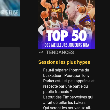
Minnesota Timberwolves
114 sessions
Golden State Warriors
113 sessions
Denver Nuggets
106 sessions
WNBA
97 sessions
TENDANCES
Philadelphia Sixers
89 sessions
Sessions les plus hypes
Milwaukee Bucks
Faut-il séparer l’homme du
82 sessions
basketteur : Pourquoi Tony
Parker est-il si peu apprécie et
Hoop Culture
respecté par une partie du
73 sessions
public français ?
Oklahoma City Thunder
L’atout des Timberwolves qui
69 sessions
a fait dérailler les Lakers
Qui seront les nouveaux All-