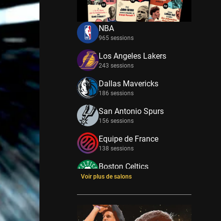
NBA
965 sessions
Los Angeles Lakers
243 sessions
Dallas Mavericks
186 sessions
San Antonio Spurs
156 sessions
Equipe de France
138 sessions
Boston Celtics
133 sessions
Voir plus de salons
New York Knicks
114 sessions