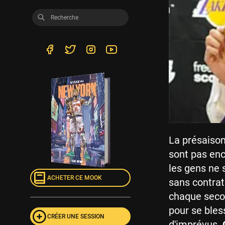
La présaison
sont pas enco
les gens ne 
ACHETER CE MOOK
sans contrat
chaque secon
pour se bless
CRÉER UNE SESSION
d'imprévus.