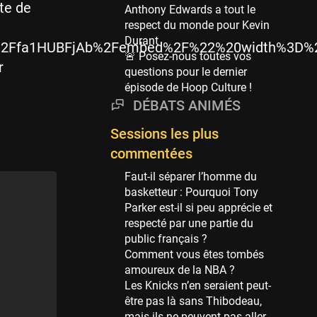
Phoenix Suns
te de
Anthony Edwards a tout le
69 sessions
respect du monde pour Kevin
Durant
Miami Heat
%2Ffa1HUBFjAb%2Fembed%2F%22%20width%3D%2
🚨 Posez-nous toutes vos
63 sessions
r
questions pour le dernier
Los Angeles Clippers
épisode de Hoop Culture !
61 sessions
DÉBATS ANIMÉS
Indiana Pacers
Sessions les plus
53 sessions
commentées
New Orleans Pelicans
53 sessions
Faut-il séparer l’homme du
basketteur : Pourquoi Tony
Jeux Olympiques
Parker est-il si peu apprécie et
52 sessions
respecté par une partie du
public français ?
Atlanta Hawks
Comment vous êtes tombés
45 sessions
amoureux de la NBA ?
Chicago Bulls
Les Knicks n’en seraient peut-
41 sessions
être pas là sans Thibodeau,
mais ils ne peuvent pas aller