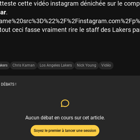
teste cette vidéo instagram dénichée sur le comp
ar
.
frame%20src%3D%22%2F%2Finstagram.com%2Fp
tout ceci fasse vraiment rire le staff des Lakers pa
akers
Chris Kaman
Los Angeles Lakers
Nick Young
Vidéo
 DÉBATS !
Aucun débat en cours sur cet article.
Soyez le premier à lancer une session