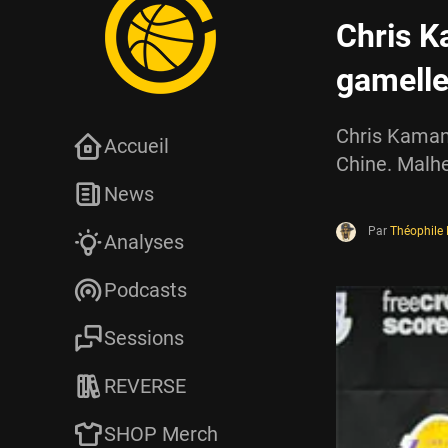
Chris K
gamelle
Chris Kaman 
Accueil
Chine. Malhe
News
Par
Théophile
Analyses
Podcasts
Sessions
REVERSE
SHOP Merch