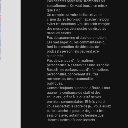
Eurobasket
Pas de titres paresseux, trompeurs ou
sensationnels. On vaut tous bien mieux
25 sessions
que TMZ.
On compte sur votre lecture et votre
Detroit Pistons
vision du jeu lebronochrispaulienne pour
25 sessions
éviter les doublons. Veuillez tenir compte
des messages déjà postés ou discutés
Brooklyn Nets
dans les salons.
Pas de spamming ni d’autopromotion.
24 sessions
Les messages ou les commentaires qui
font la promotion de vidéos ou de
Sacramento Kings
podcasts personnels peuvent être
24 sessions
supprimés.
Pas de partage d’informations
Utah Jazz
personnelles. Ne faites pas une D’Angelo
Russell : ne partagez pas d’informations
22 sessions
personnelles, concernant d’autres
membres ou des personnalités
Toronto Raptors
publiques.
18 sessions
Comme toujours quand on débute, il faut
gagner la confiance du staff et des
REVERSE
équipiers : grâce à la qualité de vos
premiers commentaires. Et très vite, si
11 sessions
vous respectez le cadre de jeu, vous aurez
Bleues
carte blanche et pourrez dégainer les
sessions avec autant de frénésie que
0 sessions
James Harden période Rockets.