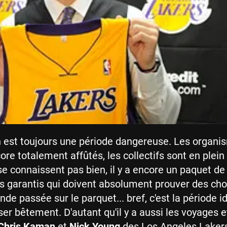
 est toujours une période dangereuse. Les organi
re totalement affûtés, les collectifs sont en plein 
se connaissent pas bien, il y a encore un paquet de
s garantis qui doivent absolument prouver des ch
de passée sur le parquet... bref, c'est la période i
er bêtement. D'autant qu'il y a aussi les voyages et
Chris Kaman
et
Nick Young
des Los Angeles Laker