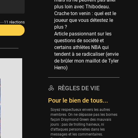
Memphis Grizzlies
plus loin avec Thibodeau.
39 sessions
Crache ton venin : quel est le
Cleveland Cavaliers
joueur que vous détestez le
11 réactions
38 sessions
plus ?
Article passionnant sur les
Orlando Magic
questions de société et
36 sessions
certains athlètes NBA qui
Euroleague
tendent à se radicaliser (envie
34 sessions
de brûler mon maillot de Tyler
Herro)
Charlotte Hornets
32 sessions
Houston Rockets
RÈGLES DE VIE
31 sessions
Pour le bien de tous...
Washington Wizards
Soyez respectueux envers les autres
29 sessions
membres. On ne dépasse pas les bornes
façon Draymond Green des mauvais
Portland Trail Blazers
jours : pas de trolling haineux, ni
27 sessions
d’attaques personnelles dans les
messages et les commentaires.