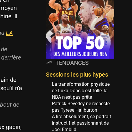
Minnesota Timberwolves
114 sessions
e moyen
ine. Il
Golden State Warriors
113 sessions
 au
LA
Denver Nuggets
106 sessions
e
 de
WNBA
97 sessions
 derrière
TENDANCES
Philadelphia Sixers
89 sessions
Sessions les plus hypes
main de
Milwaukee Bucks
La transformation physique
qu'il n'a
82 sessions
de Luka Doncic est folle, la
NBA n’est pas prête
Hoop Culture
Patrick Beverley ne respecte
 bout de
73 sessions
pas Tyrese Haliburton
Oklahoma City Thunder
A lire absolument, ce portrait
69 sessions
instructif et passionnant de
ux gadin,
Joel Embiid