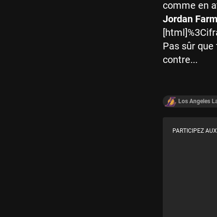
comme en at
Jordan Farm
[html]%3Ci
Pas sûr que 
contre...
Los Angeles L
PARTICIPEZ AUX