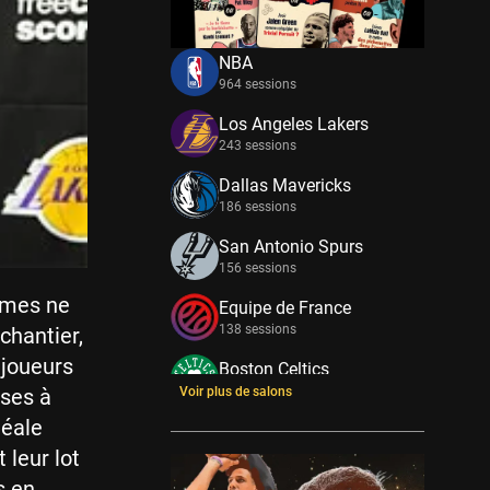
NBA
964 sessions
Los Angeles Lakers
243 sessions
Dallas Mavericks
186 sessions
San Antonio Spurs
156 sessions
smes ne
Equipe de France
138 sessions
chantier,
 joueurs
Boston Celtics
133 sessions
Voir plus de salons
oses à
déale
New York Knicks
114 sessions
 leur lot
s en