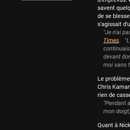
savent quelq
de se blesse
s'agissait d'
"Je n'ai p
Times
. "L
continuais.
devant don
moi sans to
Le problème,
Chris Kaman..
rien de cassé
"Pendant a
mon doigt
Quant à Nick