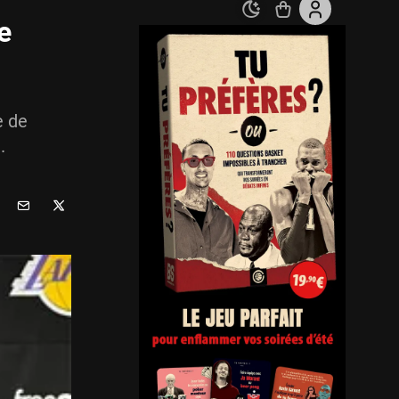
e
e de
.