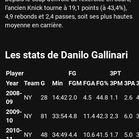
l'ancien Knick tourne à 19,1 points (à 43,4%),
4,9 rebonds et 2,4 passes, soit ses plus hautes
moyenne en carrière.
Les stats de Danilo Gallinari
Player
FG
3PT
Year
Team
G
Min
FGM
FGA
FG%
3PM
3PA
2008-
NY
28
14:42
2.0
4.5
44.8
1.1
2.6
09
2009-
NY
81
33:54
4.8
11.4
42.3
2.3
6.0
10
2010-
NY
48
34:49
4.4
10.6
41.5
1.7
5.0