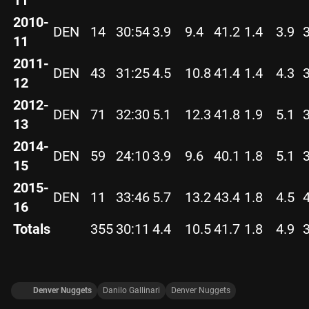
11
2010-
DEN
14
30:54
3.9
9.4
41.2
1.4
3.9
11
2011-
DEN
43
31:25
4.5
10.8
41.4
1.4
4.3
12
2012-
DEN
71
32:30
5.1
12.3
41.8
1.9
5.1
13
2014-
DEN
59
24:10
3.9
9.6
40.1
1.8
5.1
15
2015-
DEN
11
33:46
5.7
13.2
43.4
1.8
4.5
16
Totals
355
30:11
4.4
10.5
41.7
1.8
4.9
Denver Nuggets
Danilo Gallinari
Denver Nuggets