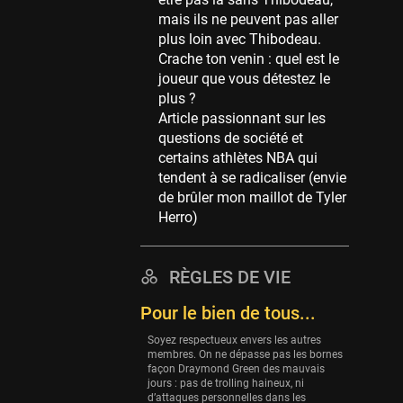
Memphis Grizzlies
mais ils ne peuvent pas aller
39 sessions
plus loin avec Thibodeau.
Cleveland Cavaliers
Crache ton venin : quel est le
38 sessions
joueur que vous détestez le
plus ?
Orlando Magic
Article passionnant sur les
36 sessions
questions de société et
Euroleague
certains athlètes NBA qui
34 sessions
tendent à se radicaliser (envie
de brûler mon maillot de Tyler
Charlotte Hornets
Herro)
32 sessions
Houston Rockets
31 sessions
RÈGLES DE VIE
Washington Wizards
Pour le bien de tous...
29 sessions
Soyez respectueux envers les autres
Portland Trail Blazers
membres. On ne dépasse pas les bornes
façon Draymond Green des mauvais
27 sessions
jours : pas de trolling haineux, ni
d’attaques personnelles dans les