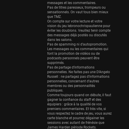
Eurobasket
messages et les commentaires.
25 sessions
Pas de titres paresseux, trompeurs ou
sensationnels. On vaut tous bien mieux
Detroit Pistons
que TMZ.
On compte sur votre lecture et votre
25 sessions
vision du jeu lebronochrispaulienne pour
éviter les doublons. Veuillez tenir compte
Brooklyn Nets
des messages déjà postés ou discutés
24 sessions
dans les salons.
Pas de spamming ni d’autopromotion.
Sacramento Kings
Les messages ou les commentaires qui
font la promotion de vidéos ou de
24 sessions
podcasts personnels peuvent être
supprimés.
Utah Jazz
Pas de partage d’informations
22 sessions
personnelles. Ne faites pas une D’Angelo
Russell : ne partagez pas d’informations
Toronto Raptors
personnelles, concernant d’autres
membres ou des personnalités
18 sessions
publiques.
Comme toujours quand on débute, il faut
REVERSE
gagner la confiance du staff et des
11 sessions
équipiers : grâce à la qualité de vos
premiers commentaires. Et très vite, si
Bleues
vous respectez le cadre de jeu, vous aurez
0 sessions
carte blanche et pourrez dégainer les
sessions avec autant de frénésie que
James Harden période Rockets.