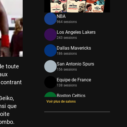
NBA
964 sessions
Los Angeles Lakers
243 sessions
Dallas Mavericks
186 sessions
San Antonio Spurs
de toute
156 sessions
 aux
Equipe de France
n contrant
138 sessions
Boston Celtics
Geiko,
133 sessions
Voir plus de salons
nsi que
New York Knicks
oite
114 sessions
tombo.