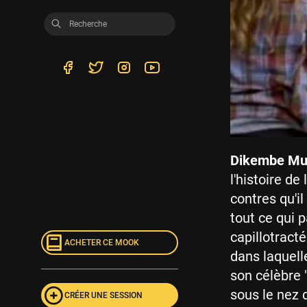
Dikembe M
l'histoire d
contres qu'il
tout ce qui p
capillotracté
ACHETER CE MOOK
dans laquell
son célèbre "
sous le nez 
CRÉER UNE SESSION