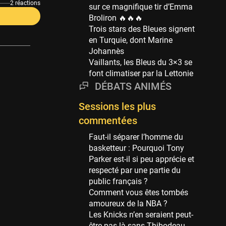
Phoenix Suns
2 réactions
sur ce magnifique tir d’Emma
69 sessions
Broliron 🔥🔥🔥
Trois stars des Bleues signent
Miami Heat
en Turquie, dont Marine
63 sessions
Johannès
Los Angeles Clippers
Vaillants, les Bleus du 3×3 se
61 sessions
font climatiser par la Lettonie
DÉBATS ANIMÉS
Indiana Pacers
53 sessions
Sessions les plus
New Orleans Pelicans
commentées
53 sessions
Faut-il séparer l’homme du
Jeux Olympiques
basketteur : Pourquoi Tony
52 sessions
Parker est-il si peu apprécie et
respecté par une partie du
Atlanta Hawks
public français ?
45 sessions
Comment vous êtes tombés
Chicago Bulls
amoureux de la NBA ?
41 sessions
Les Knicks n’en seraient peut-
être pas là sans Thibodeau,