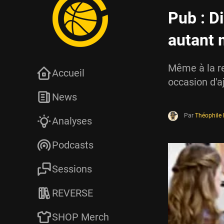
Pub : D
autant 
Même à la r
Accueil
occasion d'aj
News
Par
Théophile
Analyses
Podcasts
Sessions
REVERSE
SHOP Merch