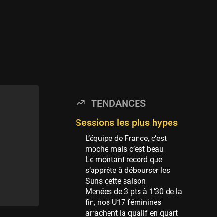
Minnesota Timberwolves
114 sessions
Golden State Warriors
113 sessions
Denver Nuggets
106 sessions
WNBA
97 sessions
TENDANCES
Philadelphia Sixers
89 sessions
Sessions les plus hypes
Milwaukee Bucks
L’équipe de France, c’est
82 sessions
moche mais c’est beau
Le montant record que
Hoop Culture
s’apprête à débourser les
73 sessions
Suns cette saison
Oklahoma City Thunder
Menées de 3 pts à 1’30 de la
69 sessions
fin, nos U17 féminines
arrachent la qualif en quart