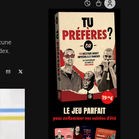
cune
dex.