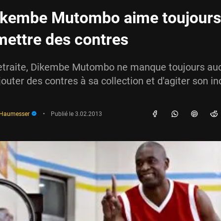
ikembe Mutombo aime toujours
mettre des contres
etraite, Dikembe Mutombo ne manque toujours au
outer des contres à sa collection et d'agiter son in
 Haumesser
•
Publié le
3.02.2013