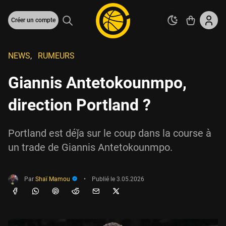
Créer un compte
NEWS
,
RUMEURS
Giannis Antetokounmpo,
direction Portland ?
Portland est déǰa sur le coup dans la course à
un trade de Giannis Antetokounmpo.
Par
Shaï Mamou
•
Publié le
3.05.2026