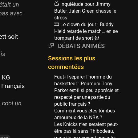
Phoenix Suns
était un
📺 Inquiétude pour Jimmy
69 sessions
Butler, Jalen Green chasse le
pas avec
stress
Miami Heat
🎞 Le clown du jour : Buddy
63 sessions
Hield retarde le match… en se
Los Angeles Clippers
tt soit
trompant de short 😅
61 sessions
DÉBATS ANIMÉS
Indiana Pacers
is
Sessions les plus
53 sessions
commentées
New Orleans Pelicans
53 sessions
e KG
Faut-il séparer l’homme du
basketteur : Pourquoi Tony
e Français
Jeux Olympiques
Parker est-il si peu apprécie et
52 sessions
respecté par une partie du
a cool un
public français ?
Atlanta Hawks
Comment vous êtes tombés
45 sessions
amoureux de la NBA ?
Chicago Bulls
Les Knicks n’en seraient peut-
41 sessions
être pas là sans Thibodeau,
mais ils ne peuvent pas aller