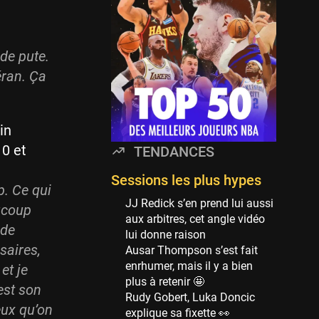
Minnesota Timberwolves
114 sessions
Golden State Warriors
de pute.
113 sessions
éran. Ça
Denver Nuggets
106 sessions
WNBA
in
97 sessions
10 et
TENDANCES
Philadelphia Sixers
89 sessions
Sessions les plus hypes
p. Ce qui
Milwaukee Bucks
JJ Redick s’en prend lui aussi
aucoup
82 sessions
aux arbitres, cet angle vidéo
 de
lui donne raison
Hoop Culture
saires,
Ausar Thompson s’est fait
73 sessions
enrhumer, mais il y a bien
et je
Oklahoma City Thunder
plus à retenir 🤩
est son
69 sessions
Rudy Gobert, Luka Doncic
reux qu’on
explique sa fixette 👀