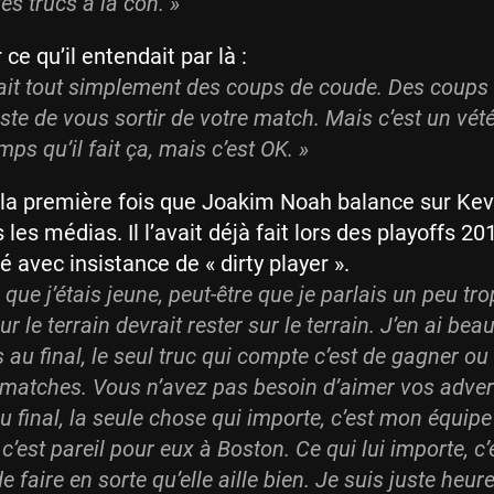
es trucs à la con. »
 ce qu’il entendait par là :
çait tout simplement des coups de coude. Des coups 
juste de vous sortir de votre match. Mais c’est un vét
mps qu’il fait ça, mais c’est OK. »
 la première fois que Joakim Noah balance sur Kev
les médias. Il l’avait déjà fait lors des playoffs 20
fié avec insistance de « dirty player ».
que j’étais jeune, peut-être que je parlais un peu tro
r le terrain devrait rester sur le terrain. J’en ai be
s au final, le seul truc qui compte c’est de gagner ou
 matches. Vous n’avez pas besoin d’aimer vos adver
u final, la seule chose qui importe, c’est mon équipe 
c’est pareil pour eux à Boston. Ce qui lui importe, c’
e faire en sorte qu’elle aille bien. Je suis juste heu