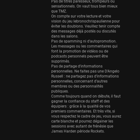
Eurobasket
Pas de titres paresseux, trompeurs ou
sensationnels. On vaut tous bien mieux
25 sessions
que TMZ.
On compte sur votre lecture et votre
Detroit Pistons
vision du jeu lebronochrispaulienne pour
25 sessions
éviter les doublons. Veuillez tenir compte
des messages déjà postés ou discutés
Brooklyn Nets
dans les salons.
Pas de spamming ni d’autopromotion.
24 sessions
Les messages ou les commentaires qui
font la promotion de vidéos ou de
Sacramento Kings
podcasts personnels peuvent être
24 sessions
supprimés.
Pas de partage d’informations
Utah Jazz
personnelles. Ne faites pas une D’Angelo
Russell : ne partagez pas d’informations
22 sessions
personnelles, concernant d’autres
membres ou des personnalités
Toronto Raptors
publiques.
18 sessions
Comme toujours quand on débute, il faut
gagner la confiance du staff et des
REVERSE
équipiers : grâce à la qualité de vos
premiers commentaires. Et très vite, si
11 sessions
vous respectez le cadre de jeu, vous aurez
Bleues
carte blanche et pourrez dégainer les
sessions avec autant de frénésie que
0 sessions
James Harden période Rockets.