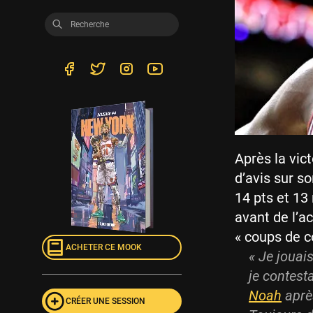
Après la vic
d’avis sur s
14 pts et 13 
avant de l’ac
« coups de c
ACHETER CE MOOK
« Je jouai
je contesta
Noah
après
CRÉER UNE SESSION