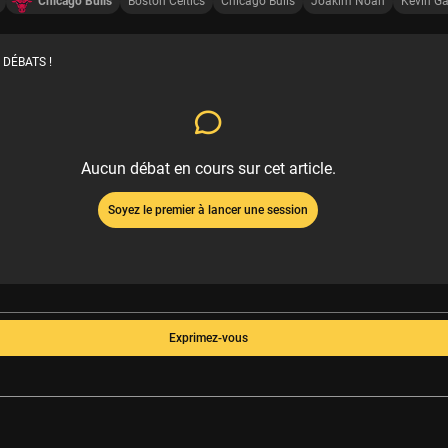
Chicago Bulls
Boston Celtics
Chicago Bulls
Joakim Noah
Kevin Ga
 DÉBATS !
Aucun débat en cours sur cet article.
Soyez le premier à lancer une session
Exprimez-vous