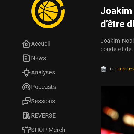
Joakim 
d’être d
Joakim Noah 
Accueil
coude et de..
News
Par
Julien De
Analyses
Podcasts
Sessions
REVERSE
SHOP Merch