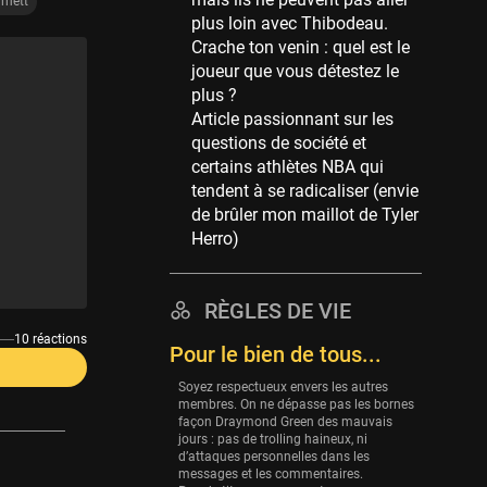
Memphis Grizzlies
rnett
plus loin avec Thibodeau.
39 sessions
Crache ton venin : quel est le
Cleveland Cavaliers
joueur que vous détestez le
38 sessions
plus ?
Article passionnant sur les
Orlando Magic
questions de société et
36 sessions
certains athlètes NBA qui
Euroleague
tendent à se radicaliser (envie
34 sessions
de brûler mon maillot de Tyler
Herro)
Charlotte Hornets
32 sessions
Houston Rockets
RÈGLES DE VIE
31 sessions
10 réactions
Pour le bien de tous...
Washington Wizards
Soyez respectueux envers les autres
29 sessions
membres. On ne dépasse pas les bornes
façon Draymond Green des mauvais
Portland Trail Blazers
jours : pas de trolling haineux, ni
27 sessions
d’attaques personnelles dans les
messages et les commentaires.