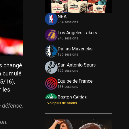
NBA
964 sessions
Los Angeles Lakers
243 sessions
Dallas Mavericks
186 sessions
s changé
San Antonio Spurs
156 sessions
 a cumulé
(5/16),
Equipe de France
138 sessions
r les
Boston Celtics
133 sessions
Voir plus de salons
e défense,
New York Knicks
114 sessions
con.