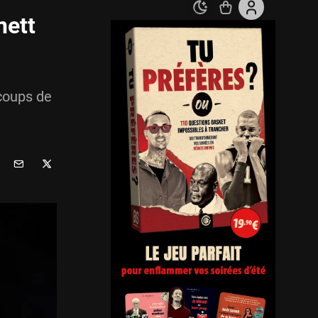
nett
coups de