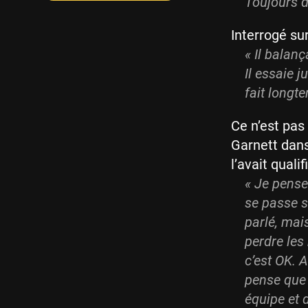
Toujours d
Interrogé sur
« Il balan
Il essaie 
fait longte
Ce n’est pas
Garnett dans 
l’avait quali
« Je pense 
se passe su
parlé, mai
perdre les
c’est OK. A
pense que 
équipe et d