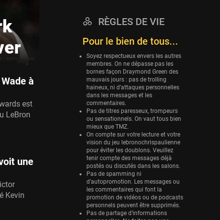
Eurobasket
RÈGLES DE VIE
rk
25 sessions
Pour le bien de tous...
Detroit Pistons
ver
25 sessions
Soyez respectueux envers les autres
membres. On ne dépasse pas les
Brooklyn Nets
bornes façon Draymond Green des
24 sessions
t Wade à
mauvais jours : pas de trolling
haineux, ni d’attaques personnelles
Sacramento Kings
dans les messages et les
wards est
commentaires.
24 sessions
Pas de titres paresseux, trompeurs
du LeBron
ou sensationnels. On vaut tous bien
Utah Jazz
mieux que TMZ.
22 sessions
On compte sur votre lecture et votre
vision du jeu lebronochrispaulienne
Toronto Raptors
pour éviter les doublons. Veuillez
tenir compte des messages déjà
voit une
18 sessions
postés ou discutés dans les salons.
Pas de spamming ni
REVERSE
d’autopromotion. Les messages ou
ictor
11 sessions
les commentaires qui font la
é Kevin
promotion de vidéos ou de podcasts
Bleues
personnels peuvent être supprimés.
0 sessions
Pas de partage d’informations