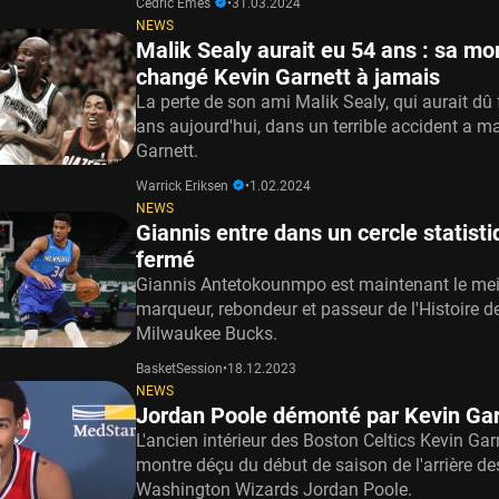
Cédric Emés
•
31.03.2024
NEWS
Malik Sealy aurait eu 54 ans : sa mor
changé Kevin Garnett à jamais
La perte de son ami Malik Sealy, qui aurait dû 
ans aujourd'hui, dans un terrible accident a m
Garnett.
Warrick Eriksen
•
1.02.2024
NEWS
Giannis entre dans un cercle statisti
fermé
Giannis Antetokounmpo est maintenant le mei
marqueur, rebondeur et passeur de l'Histoire d
Milwaukee Bucks.
BasketSession
•
18.12.2023
NEWS
Jordan Poole démonté par Kevin Gar
L'ancien intérieur des Boston Celtics Kevin Gar
montre déçu du début de saison de l'arrière de
Washington Wizards Jordan Poole.