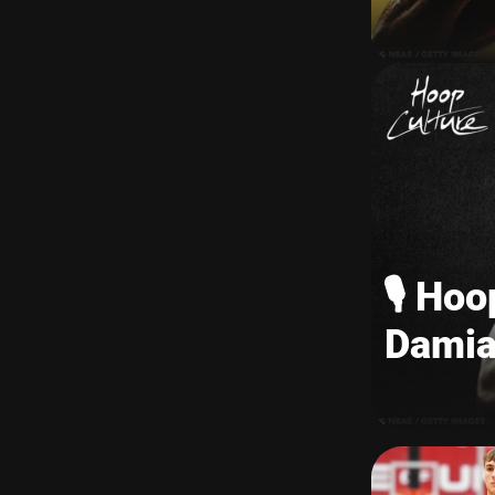
🎙️ Ho
Damian