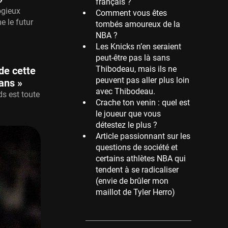
français ?
ogieux
Comment vous êtes
Memphis Grizzlies
 le futur
tombés amoureux de la
39 sessions
NBA ?
Cleveland Cavaliers
Les Knicks n’en seraient
38 sessions
peut-être pas là sans
Thibodeau, mais ils ne
de cette
Orlando Magic
peuvent pas aller plus loin
36 sessions
 ans »
avec Thibodeau.
s est toute
Euroleague
Crache ton venin : quel est
34 sessions
le joueur que vous
détestez le plus ?
Charlotte Hornets
Article passionnant sur les
32 sessions
questions de société et
Houston Rockets
certains athlètes NBA qui
31 sessions
tendent à se radicaliser
(envie de brûler mon
Washington Wizards
maillot de Tyler Herro)
29 sessions
Portland Trail Blazers
27 sessions