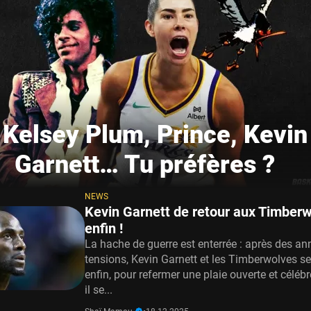
️ Kelsey Plum, Prince, Kevin
Garnett… Tu préfères ?
NEWS
Kevin Garnett de retour aux Timberw
enfin !
La hache de guerre est enterrée : après des an
tensions, Kevin Garnett et les Timberwolves se
enfin, pour refermer une plaie ouverte et célé
il se...