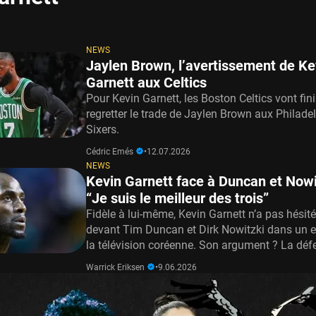
NEWS
Jaylen Brown, l’avertissement de Ke
Garnett aux Celtics
Pour Kevin Garnett, les Boston Celtics vont fini
regretter le trade de Jaylen Brown aux Philade
Sixers.
Cédric Emés
•
12.07.2026
NEWS
Kevin Garnett face à Duncan et Nowi
“Je suis le meilleur des trois”
Fidèle à lui-même, Kevin Garnett n’a pas hésité
devant Tim Duncan et Dirk Nowitzki dans un e
la télévision coréenne. Son argument ? La défen
Warrick Eriksen
•
9.06.2026