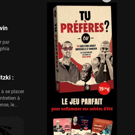
vin
r par
lphia
tzki :
 à se placer
ntretien à
se, le...