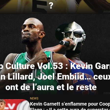
?
op Culture Vol.53 : Kevin Gar
 Lillard, Joel Embiid… ceu
ont de l’aura et le reste
NEWS
Kevin Garnett s’enflamme pour Coo
Flagg : « Il a cette aura de superstar 