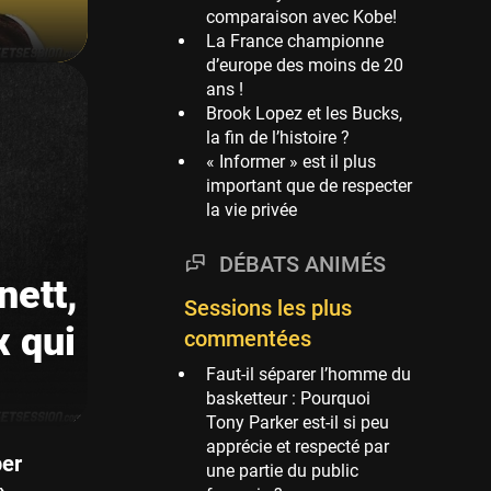
comparaison avec Kobe!
Phoenix Suns
La France championne
69 sessions
d’europe des moins de 20
ans !
Miami Heat
Brook Lopez et les Bucks,
63 sessions
la fin de l’histoire ?
Los Angeles Clippers
« Informer » est il plus
61 sessions
important que de respecter
la vie privée
Indiana Pacers
53 sessions
DÉBATS ANIMÉS
New Orleans Pelicans
nett,
53 sessions
Sessions les plus
x qui
Jeux Olympiques
commentées
52 sessions
Faut-il séparer l’homme du
Atlanta Hawks
basketteur : Pourquoi
45 sessions
Tony Parker est-il si peu
apprécie et respecté par
Chicago Bulls
per
une partie du public
41 sessions
»