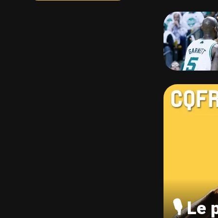
🎙️ Le