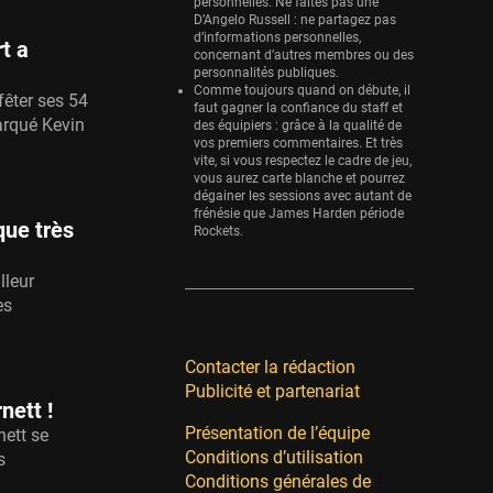
personnelles. Ne faites pas une
D’Angelo Russell : ne partagez pas
d’informations personnelles,
t a
concernant d’autres membres ou des
personnalités publiques.
Comme toujours quand on débute, il
fêter ses 54
faut gagner la confiance du staff et
arqué Kevin
des équipiers : grâce à la qualité de
vos premiers commentaires. Et très
vite, si vous respectez le cadre de jeu,
vous aurez carte blanche et pourrez
dégainer les sessions avec autant de
frénésie que James Harden période
que très
Rockets.
lleur
es
Contacter la rédaction
Publicité et partenariat
nett !
Présentation de l’équipe
nett se
Conditions d’utilisation
s
Conditions générales de