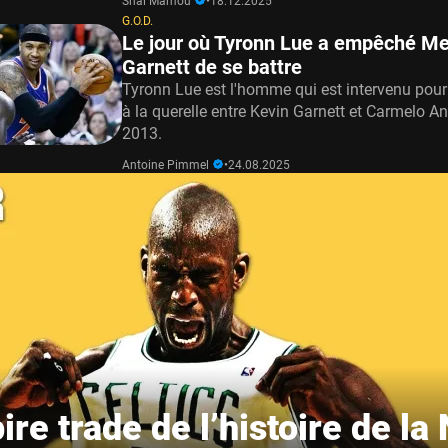
Shaï Mamou
•
18.12.2025
G.O.D.
Le jour où Tyronn Lue a empêché Me
Garnett de se battre
Tyronn Lue est l'homme qui est intervenu pour 
à la querelle entre Kevin Garnett et Carmelo A
2013.
Antoine Pimmel
•
24.08.2025
 pire trade de l’histoire de l