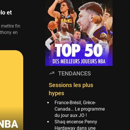
Timberwolves
114 sessions
lo et
Golden State Warriors
113 sessions
mettre fin
nthony en
Denver Nuggets
106 sessions
WNBA
97 sessions
Philadelphia Sixers
TENDANCES
89 sessions
Milwaukee Bucks
Sessions les plus
82 sessions
hypes
Hoop Culture
France-Brésil, Grèce-
73 sessions
Canada… Le programme
du jour aux JO !
Oklahoma City
a NBA
Shaq encense Penny
Thunder
Hardaway dans une
69 sessions