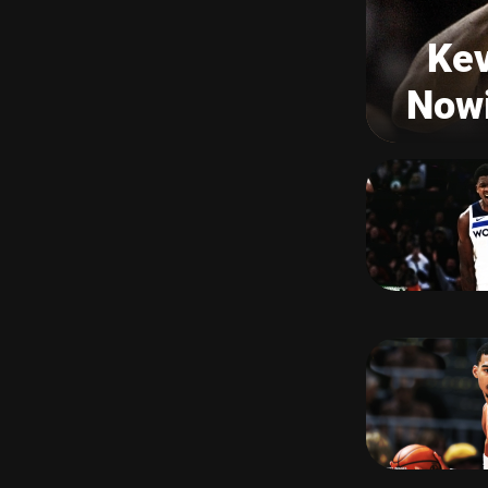
Kev
Nowi