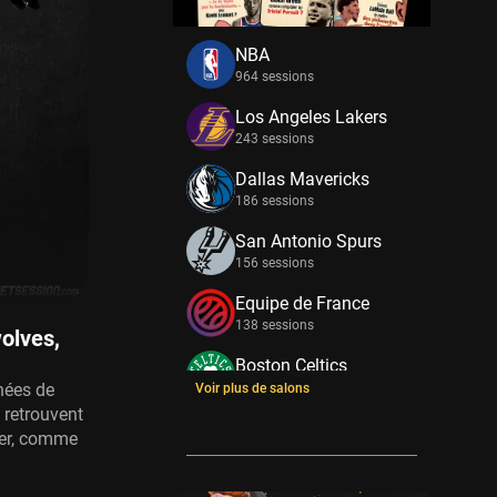
NBA
964 sessions
Los Angeles Lakers
243 sessions
Dallas Mavericks
186 sessions
San Antonio Spurs
156 sessions
Equipe de France
138 sessions
olves,
Boston Celtics
nées de
133 sessions
Voir plus de salons
 retrouvent
New York Knicks
brer, comme
114 sessions
Minnesota