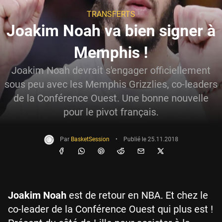
TRANSFERTS
Joakim Noah va bien signer à
Memphis !
Joakim Noah devrait s'engager officiellement
sous peu avec les Memphis Grizzlies, co-leaders
de la Conférence Ouest. Une bonne nouvelle
pour le pivot français.
Par
BasketSession
•
Publié le
25.11.2018
Joakim Noah
est de retour en NBA. Et chez le
co-leader de la Conférence Ouest qui plus est !