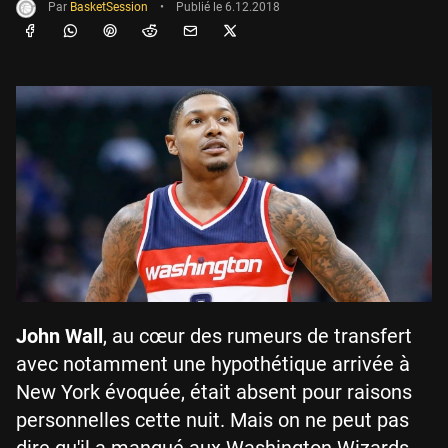
Par
BasketSession
•
Publié le
6.12.2018
John Wall
, au cœur des rumeurs de transfert
avec notamment une hypothétique arrivée à
New York évoquée, était absent pour raisons
personnelles cette nuit. Mais on ne peut pas
dire qu'il a manqué aux Washington Wizards.