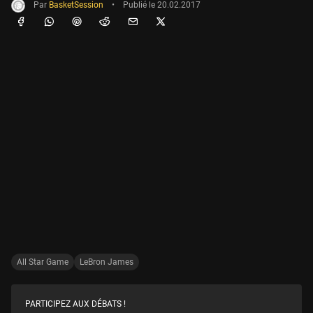
Par
BasketSession
•
Publié le
20.02.2017
All Star Game
LeBron James
PARTICIPEZ AUX DÉBATS !