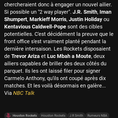
chercheraient donc à engager un nouvel ailier.
Si possible un "2 way player".
J.R. Smith
,
Iman
Shumpert
,
Markieff Morris
,
Justin Holiday
ou
Kentavious Caldwell-Pope
sont des cibles
potentielles. C'est décidément la preuve que le
front office s'est vraiment planté pendant la
dernière intersaison. Les Rockets disposaient
de
Trevor Ariza
et
Luc Mbah a Moute
, deux
ailiers capables de briller des deux côtés du
parquet. Ils les ont laissé filer pour signer
Carmelo Anthony, qu'ils ont coupé après dix
matches. Et les voilà désormais en galère...
Via
NBC Talk
Houston Rockets
Houston Rockets
J.R Smith
Rumeurs NBA