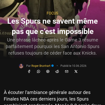
FOCUS
Les Spurs ne savent même
pas que c’est impossible
Une phrase lâchée après le Game 3 résume
parfaitement pourquoi les San Antonio Spurs
refuses toujours de céder face aux Knicks.
Par
Roger Brunhart
•
Publié le
10.06.2026
À écouter l'ambiance générale autour des
Finales NBA ces derniers jours, les Spurs