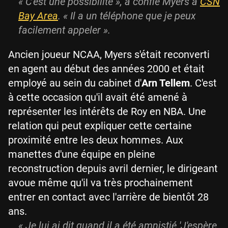
«
C'est une possibilité
», a confié Myers à
CSN
Bay Area
. «
Il a un téléphone que je peux
facilement appeler
».
Ancien joueur NCAA, Myers s'était reconverti
en agent au début des années 2000 et était
employé au sein du cabinet d'
Arn Tellem
. C'est
à cette occasion qu'il avait été amené à
représenter les intérêts de Roy en NBA. Une
relation qui peut expliquer cette certaine
proximité entre les deux hommes. Aux
manettes d'une équipe en pleine
reconstruction depuis avril dernier, le dirigeant
avoue même qu'il va très prochainement
entrer en contact avec l'arrière de bientôt 28
ans.
«
Je lui ai dit quand il a été amnistié 'J'espère