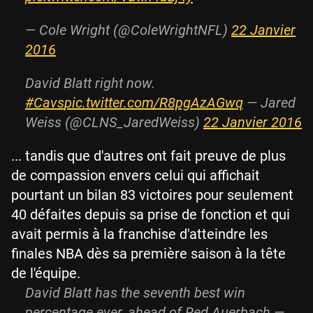
— Cole Wright (@ColeWrightNFL)
22 Janvier
2016
David Blatt right now.
#Cavs
pic.twitter.com/R8pgAzAGwq
— Jared
Weiss (@CLNS_JaredWeiss)
22 Janvier 2016
... tandis que d'autres ont fait preuve de plus
de compassion envers celui qui affichait
pourtant un bilan 83 victoires pour seulement
40 défaites depuis sa prise de fonction et qui
avait permis à la franchise d'atteindre les
finales NBA dès sa première saison à la tête
de l'équipe.
David Blatt has the seventh best win
percentage ever, ahead of Red Auerbach —