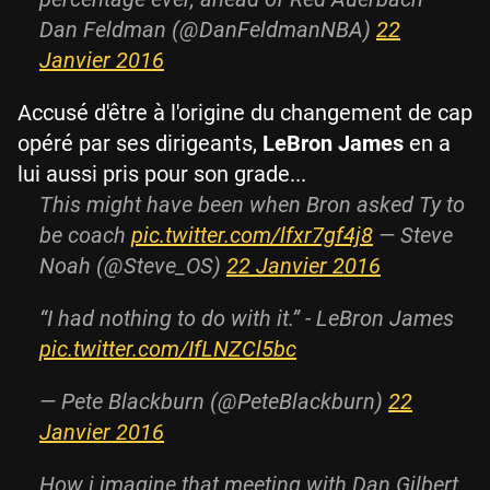
Dan Feldman (@DanFeldmanNBA)
22
Janvier 2016
Accusé d'être à l'origine du changement de cap
opéré par ses dirigeants,
LeBron James
en a
lui aussi pris pour son grade...
This might have been when Bron asked Ty to
be coach
pic.twitter.com/lfxr7gf4j8
— Steve
Noah (@Steve_OS)
22 Janvier 2016
“I had nothing to do with it.” - LeBron James
pic.twitter.com/IfLNZCl5bc
— Pete Blackburn (@PeteBlackburn)
22
Janvier 2016
How i imagine that meeting with Dan Gilbert