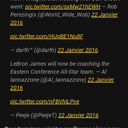
went:
pic.twitter.com/sxMw21hEWH
— Rob
Perezingis (@World_Wide_Wob)
22 Janvier
2016
pic.twitter.com/HUqBE1Nu8F
— darth™ (@darth)
22 Janvier 2016
LeBron James will now be coaching the
Eastern Conference All-Star team. — Al
Iannazzone (@Al_Iannazzone)
22 Janvier
2016
pic.twitter.com/nFBVhILPve
— Peeje (@PeejeT)
22 Janvier 2016