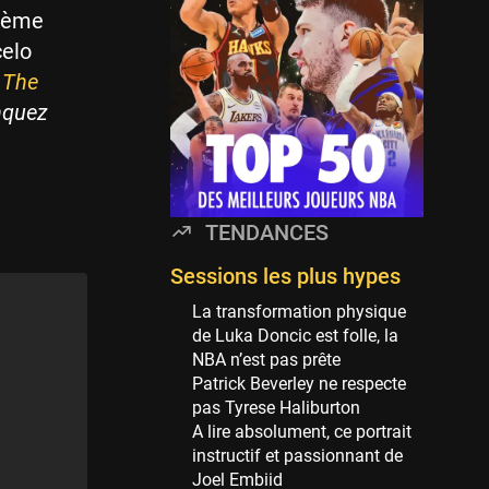
Minnesota Timberwolves
sième
114 sessions
celo
Golden State Warriors
a
The
113 sessions
nquez
Denver Nuggets
106 sessions
WNBA
97 sessions
TENDANCES
Philadelphia Sixers
89 sessions
Sessions les plus hypes
Milwaukee Bucks
La transformation physique
82 sessions
de Luka Doncic est folle, la
NBA n’est pas prête
Hoop Culture
Patrick Beverley ne respecte
73 sessions
pas Tyrese Haliburton
Oklahoma City Thunder
A lire absolument, ce portrait
69 sessions
instructif et passionnant de
Joel Embiid