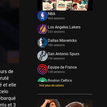
NBA
964 sessions
Los Angeles Lakers
243 sessions
Dallas Mavericks
186 sessions
San Antonio Spurs
156 sessions
Equipe de France
eurs de
138 sessions
cruté
Boston Celtics
 et elle
133 sessions
Voir plus de salons
celo
New York Knicks
débarqué
114 sessions
nts et 3