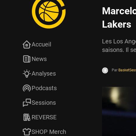
Marcelo
Lakers
Les Los Ang
Accueil
saisons. Il s
News
Par
BasketSes
Analyses
Podcasts
Sessions
REVERSE
SHOP Merch