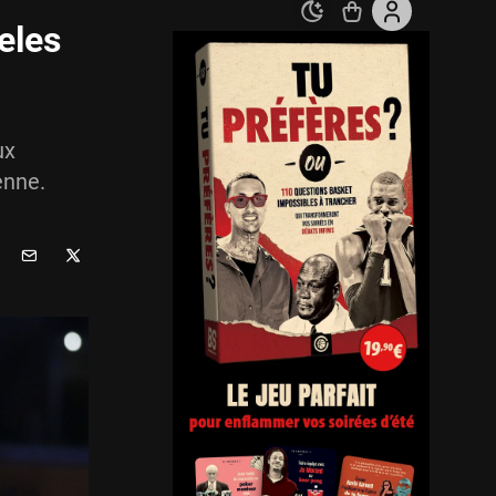
eles
ux
enne.