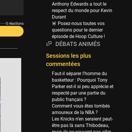
Phoenix Suns
Anthony Edwards a tout le
69 sessions
respect du monde pour Kevin
Durant
Miami Heat
🚨 Posez-nous toutes vos
63 sessions
0 réactions
questions pour le dernier
Los Angeles Clippers
épisode de Hoop Culture !
61 sessions
DÉBATS ANIMÉS
Indiana Pacers
Sessions les plus
53 sessions
commentées
New Orleans Pelicans
53 sessions
Faut-il séparer l’homme du
basketteur : Pourquoi Tony
Jeux Olympiques
Parker est-il si peu apprécie et
52 sessions
respecté par une partie du
public français ?
Atlanta Hawks
Comment vous êtes tombés
45 sessions
amoureux de la NBA ?
Chicago Bulls
Les Knicks n’en seraient peut-
41 sessions
être pas là sans Thibodeau,
mais ils ne peuvent pas aller