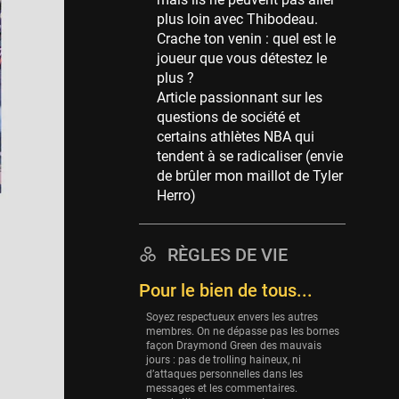
Memphis Grizzlies
plus loin avec Thibodeau.
39 sessions
Crache ton venin : quel est le
Cleveland Cavaliers
joueur que vous détestez le
38 sessions
plus ?
Article passionnant sur les
Orlando Magic
questions de société et
36 sessions
certains athlètes NBA qui
Euroleague
tendent à se radicaliser (envie
34 sessions
de brûler mon maillot de Tyler
Herro)
Charlotte Hornets
32 sessions
Houston Rockets
RÈGLES DE VIE
31 sessions
Pour le bien de tous...
Washington Wizards
Soyez respectueux envers les autres
29 sessions
membres. On ne dépasse pas les bornes
façon Draymond Green des mauvais
Portland Trail Blazers
jours : pas de trolling haineux, ni
27 sessions
d’attaques personnelles dans les
messages et les commentaires.