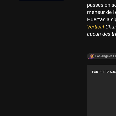
passes en so
meneur de l'
Huertas a si
Vertical
Chan
aucun des t
Los Angeles L
PARTICIPEZ AUX