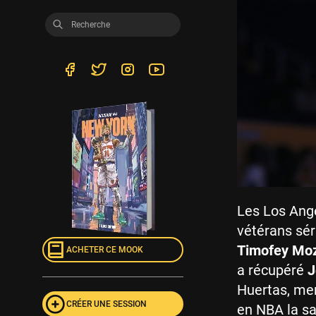
Les Los Ange
vétérans sér
Timofey Mo
ACHETER CE MOOK
a récupéré
J
Huertas, men
CRÉER UNE SESSION
en NBA la sai