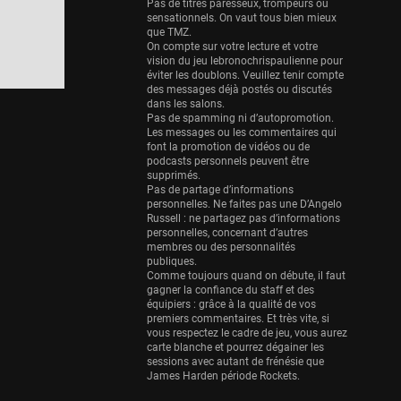
Eurobasket
Pas de titres paresseux, trompeurs ou
sensationnels. On vaut tous bien mieux
25 sessions
que TMZ.
On compte sur votre lecture et votre
Detroit Pistons
vision du jeu lebronochrispaulienne pour
25 sessions
éviter les doublons. Veuillez tenir compte
des messages déjà postés ou discutés
Brooklyn Nets
dans les salons.
Pas de spamming ni d’autopromotion.
24 sessions
Les messages ou les commentaires qui
font la promotion de vidéos ou de
Sacramento Kings
podcasts personnels peuvent être
24 sessions
supprimés.
Pas de partage d’informations
Utah Jazz
personnelles. Ne faites pas une D’Angelo
Russell : ne partagez pas d’informations
22 sessions
personnelles, concernant d’autres
membres ou des personnalités
Toronto Raptors
publiques.
18 sessions
Comme toujours quand on débute, il faut
gagner la confiance du staff et des
REVERSE
équipiers : grâce à la qualité de vos
premiers commentaires. Et très vite, si
11 sessions
vous respectez le cadre de jeu, vous aurez
Bleues
carte blanche et pourrez dégainer les
sessions avec autant de frénésie que
0 sessions
James Harden période Rockets.