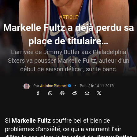
ARTICLE
Markelle Fultz a déjà perdu sa
place de titulaire…
L’arrivée de Jimmy Butler aux Philadelphia
Sixers va pousser Markelle Fultz, auteur d’un
début de saison délicat, sur le banc.
Par
Antoine Pimmel
•
Publié le
14.11.2018
Si
Markelle Fultz
souffre bel et bien de
problèmes d’anxiété, ce qui a vraiment l’air