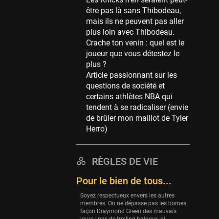
Memphis Grizzlies
être pas là sans Thibodeau,
39 sessions
mais ils ne peuvent pas aller
Cleveland Cavaliers
plus loin avec Thibodeau.
38 sessions
Crache ton venin : quel est le
joueur que vous détestez le
Orlando Magic
plus ?
36 sessions
Article passionnant sur les
Euroleague
questions de société et
34 sessions
certains athlètes NBA qui
tendent à se radicaliser (envie
Charlotte Hornets
de brûler mon maillot de Tyler
32 sessions
Herro)
Houston Rockets
31 sessions
RÈGLES DE VIE
Washington Wizards
29 sessions
Pour le bien de tous...
Portland Trail Blazers
Soyez respectueux envers les autres
27 sessions
membres. On ne dépasse pas les bornes
façon Draymond Green des mauvais