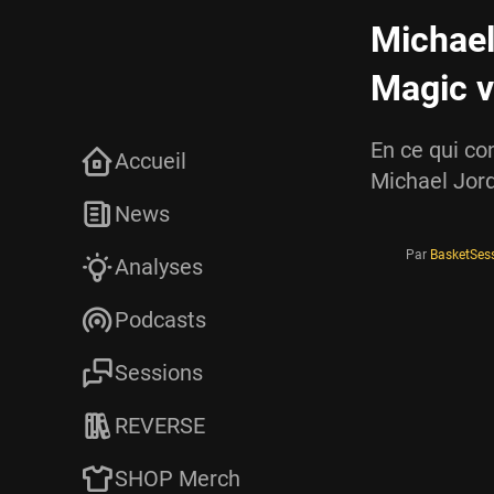
Michael
Magic v
En ce qui co
Accueil
Michael Jord
News
Par
BasketSes
Analyses
Podcasts
Sessions
REVERSE
SHOP Merch