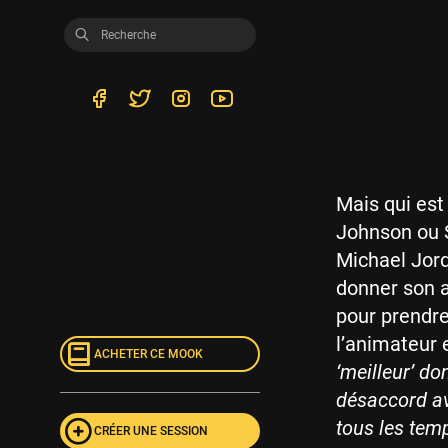
Mais qui est
Johnson ou S
Michael Jord
donner son a
pour prendre
l’animateur 
ACHETER CE MOOK
‘meilleur’ d
désaccord av
tous les tem
CRÉER UNE SESSION