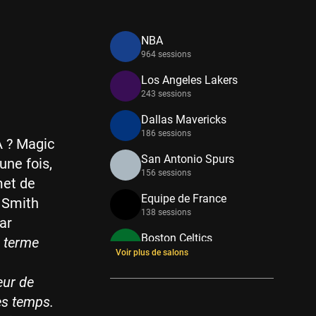
NBA
964 sessions
Los Angeles Lakers
243 sessions
Dallas Mavericks
186 sessions
A ? Magic
San Antonio Spurs
une fois,
156 sessions
met de
Equipe de France
. Smith
138 sessions
ar
Boston Celtics
e terme
133 sessions
Voir plus de salons
New York Knicks
eur de
114 sessions
es temps.