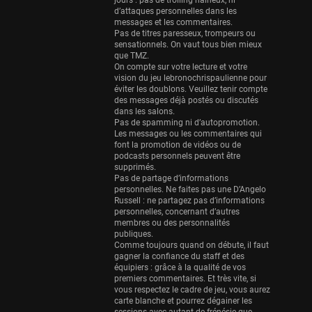
Eurobasket
jours : pas de trolling haineux, ni
d’attaques personnelles dans les
25 sessions
messages et les commentaires.
Pas de titres paresseux, trompeurs ou
Detroit Pistons
sensationnels. On vaut tous bien mieux
25 sessions
que TMZ.
On compte sur votre lecture et votre
Brooklyn Nets
vision du jeu lebronochrispaulienne pour
éviter les doublons. Veuillez tenir compte
24 sessions
des messages déjà postés ou discutés
dans les salons.
Sacramento Kings
Pas de spamming ni d’autopromotion.
24 sessions
Les messages ou les commentaires qui
font la promotion de vidéos ou de
Utah Jazz
podcasts personnels peuvent être
supprimés.
22 sessions
Pas de partage d’informations
personnelles. Ne faites pas une D’Angelo
Toronto Raptors
Russell : ne partagez pas d’informations
18 sessions
personnelles, concernant d’autres
membres ou des personnalités
REVERSE
publiques.
Comme toujours quand on débute, il faut
11 sessions
gagner la confiance du staff et des
équipiers : grâce à la qualité de vos
Bleues
premiers commentaires. Et très vite, si
0 sessions
vous respectez le cadre de jeu, vous aurez
carte blanche et pourrez dégainer les