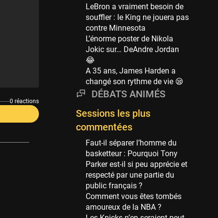
Phoenix Suns
LeBron a vraiment besoin de
69 sessions
souffler : le King ne jouera pas
contre Minnesota
Miami Heat
L’énorme poster de Nikola
63 sessions
Jokic sur… DeAndre Jordan
Los Angeles Clippers
😂
61 sessions
A 35 ans, James Harden a
changé son rythme de vie 😪
Indiana Pacers
DÉBATS ANIMÉS
53 sessions
0 réactions
New Orleans Pelicans
Sessions les plus
53 sessions
commentées
Jeux Olympiques
Faut-il séparer l’homme du
52 sessions
basketteur : Pourquoi Tony
Parker est-il si peu apprécie et
Atlanta Hawks
respecté par une partie du
45 sessions
public français ?
Chicago Bulls
Comment vous êtes tombés
41 sessions
amoureux de la NBA ?
Les Knicks n’en seraient peut-