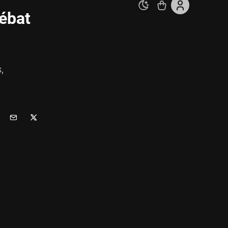
débat
,