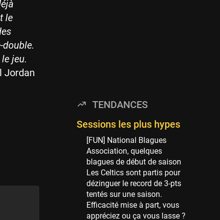
Minnesota Timberwolves
déjà
114 sessions
t le
Golden State Warriors
des
113 sessions
e-double.
Denver Nuggets
le jeu.
106 sessions
el Jordan
WNBA
97 sessions
TENDANCES
Philadelphia Sixers
89 sessions
Sessions les plus hypes
Milwaukee Bucks
[FUN] National Blagues
82 sessions
Association, quelques
blagues de début de saison
Hoop Culture
Les Celtics sont partis pour
73 sessions
dézinguer le record de 3-pts
Oklahoma City Thunder
tentés sur une saison.
69 sessions
Efficacité mise à part, vous
appréciez ou ça vous lasse ?