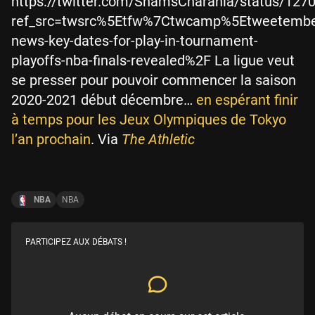
https://twitter.com/ShamsCharania/status/12
ref_src=twsrc%5Etfw%7Ctwcamp%5Etweetembe
news-key-dates-for-play-in-tournament-
playoffs-nba-finals-revealed%2F La ligue veut
se presser pour pouvoir commencer la saison
2020-2021 début décembre…
en espérant finir
à temps pour les Jeux Olympiques de Tokyo
l’an prochain
. Via
The Athletic
NBA
NBA
PARTICIPEZ AUX DÉBATS !