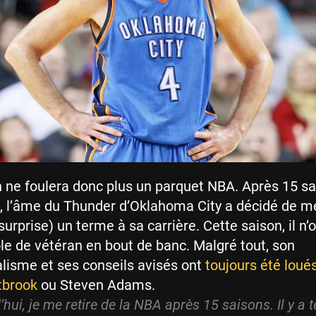
n ne foulera donc plus un parquet NBA. Après 15 s
e, l’âme du Thunder d’Oklahoma City a décidé de m
surprise) un terme à sa carrière. Cette saison, il n’
ôle de vétéran en bout de banc. Malgré tout, son
lisme et ses conseils avisés ont
toujours été loué
tbrook
ou Steven Adams.
’hui, je me retire de la NBA après 15 saisons. Il y a 