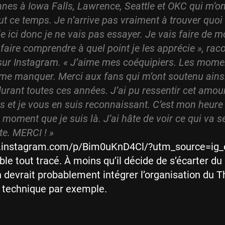
nes à Iowa Falls, Lawrence, Seattle et OKC qui m’on
ut ce temps. Je n’arrive pas vraiment à trouver quoi 
e ici donc je ne vais pas essayer. Je vais faire de 
 faire comprendre à quel point je les apprécie », rac
 sur Instagram. « J’aime mes coéquipiers. Les mome
me manquer. Merci aux fans qui m’ont soutenu ains
urant toutes ces années. J’ai pu ressentir cet amo
 et je vous en suis reconnaissant. C’est mon heure d
n moment que je suis là. J’ai hâte de voir ce qui va 
ite. MERCI ! »
w.instagram.com/p/Bim0uKnD4Cl/?utm_source=ig
ble tout tracé. À moins qu’il décide de s’écarter du
n devrait probablement intégrer l’organisation du T
f technique par exemple.