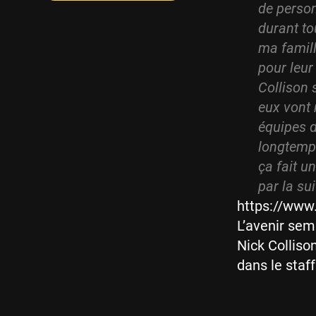
de person
durant to
ma famill
pour leur
Collison
eux vont 
équipes d
longtemps
ça fait u
par la su
https://ww
L’avenir sem
Nick Colliso
dans le staf