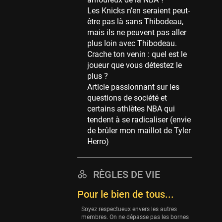
Memphis Grizzlies
Les Knicks n’en seraient peut-
39 sessions
être pas là sans Thibodeau,
Cleveland Cavaliers
mais ils ne peuvent pas aller
38 sessions
plus loin avec Thibodeau.
Crache ton venin : quel est le
Orlando Magic
joueur que vous détestez le
36 sessions
plus ?
Euroleague
Article passionnant sur les
34 sessions
questions de société et
certains athlètes NBA qui
Charlotte Hornets
tendent à se radicaliser (envie
32 sessions
de brûler mon maillot de Tyler
Houston Rockets
Herro)
31 sessions
Washington Wizards
RÈGLES DE VIE
29 sessions
Pour le bien de tous...
Portland Trail Blazers
27 sessions
Soyez respectueux envers les autres
membres. On ne dépasse pas les bornes