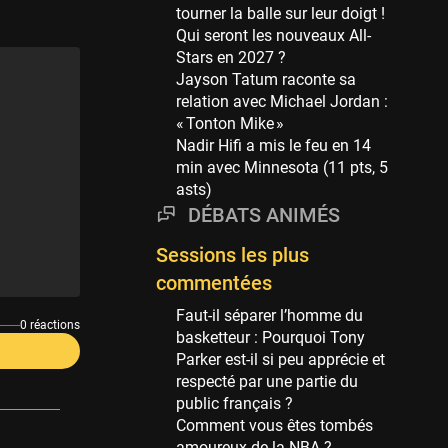
Phoenix Suns
tourner la balle sur leur doigt !
69 sessions
Qui seront les nouveaux All-
Stars en 2027 ?
Miami Heat
Jayson Tatum raconte sa
63 sessions
relation avec Michael Jordan :
Los Angeles Clippers
« Tonton Mike »
61 sessions
Nadir Hifi a mis le feu en 14
min avec Minnesota (11 pts, 5
Indiana Pacers
asts)
53 sessions
DÉBATS ANIMÉS
New Orleans Pelicans
53 sessions
Sessions les plus
commentées
Jeux Olympiques
52 sessions
Faut-il séparer l’homme du
0 réactions
basketteur : Pourquoi Tony
Atlanta Hawks
Parker est-il si peu apprécie et
45 sessions
respecté par une partie du
Chicago Bulls
public français ?
41 sessions
Comment vous êtes tombés
amoureux de la NBA ?