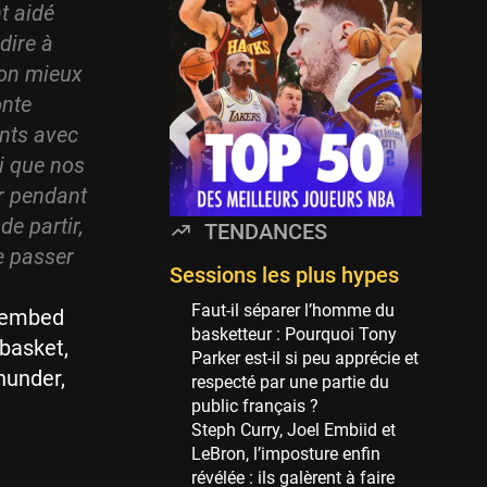
Minnesota Timberwolves
t aidé
114 sessions
dire à
Golden State Warriors
mon mieux
113 sessions
onte
Denver Nuggets
nts avec
106 sessions
i que nos
WNBA
ur pendant
97 sessions
e partir,
TENDANCES
Philadelphia Sixers
se passer
89 sessions
Sessions les plus hypes
Milwaukee Bucks
Faut-il séparer l’homme du
_embed
82 sessions
basketteur : Pourquoi Tony
 basket,
Parker est-il si peu apprécie et
Hoop Culture
hunder,
respecté par une partie du
73 sessions
public français ?
Oklahoma City Thunder
Steph Curry, Joel Embiid et
69 sessions
LeBron, l’imposture enfin
révélée : ils galèrent à faire