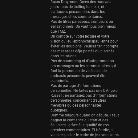
Eurobasket
façon Draymond Green des mauvais
25 sessions
jours : pas de trolling haineux, ni
d’attaques personnelles dans les
messages et les commentaires.
Detroit Pistons
Pas de titres paresseux, trompeurs ou
25 sessions
sensationnels. On vaut tous bien mieux
que TMZ.
Brooklyn Nets
On compte sur votre lecture et votre
24 sessions
vision du jeu lebronochrispaulienne pour
éviter les doublons. Veuillez tenir compte
des messages déjà postés ou discutés
Sacramento Kings
dans les salons.
24 sessions
Pas de spamming ni d’autopromotion.
Les messages ou les commentaires qui
Utah Jazz
font la promotion de vidéos ou de
22 sessions
podcasts personnels peuvent être
supprimés.
Pas de partage d’informations
Toronto Raptors
personnelles. Ne faites pas une D’Angelo
18 sessions
Russell : ne partagez pas d’informations
personnelles, concernant d’autres
REVERSE
membres ou des personnalités
11 sessions
publiques.
Comme toujours quand on débute, il faut
Bleues
gagner la confiance du staff et des
équipiers : grâce à la qualité de vos
0 sessions
premiers commentaires. Et très vite, si
vous respectez le cadre de jeu, vous aurez