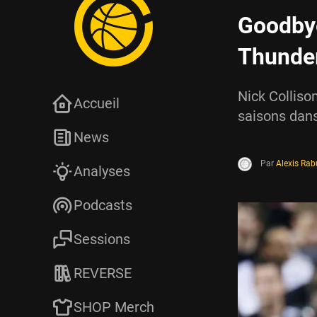
Goodbye
Thunder
Nick Colliso
Accueil
saisons dans 
News
Par
Alexis Rab
Analyses
Podcasts
Sessions
REVERSE
SHOP Merch