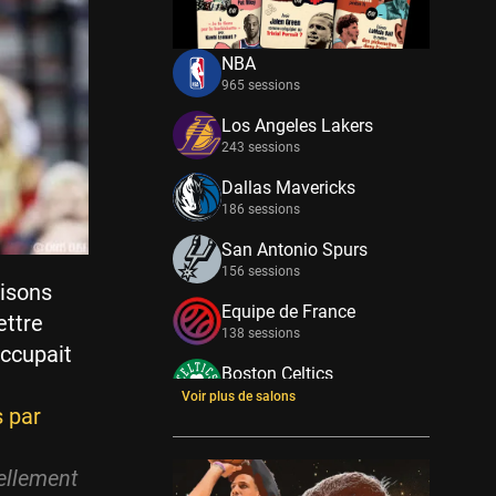
NBA
965 sessions
Los Angeles Lakers
243 sessions
Dallas Mavericks
186 sessions
San Antonio Spurs
156 sessions
aisons
Equipe de France
ettre
138 sessions
occupait
Boston Celtics
133 sessions
Voir plus de salons
s par
New York Knicks
114 sessions
tellement