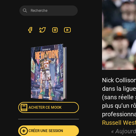
Nick Colliso
dans la ligu
(sans réelle 
plus qu’un r
ACHETER CE MOOK
professionna
Russell Wes
« Aujourd
CRÉER UNE SESSION