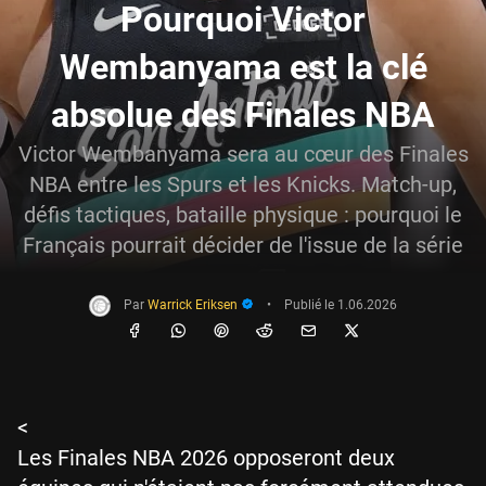
Pourquoi Victor
Wembanyama est la clé
absolue des Finales NBA
Victor Wembanyama sera au cœur des Finales
NBA entre les Spurs et les Knicks. Match-up,
défis tactiques, bataille physique : pourquoi le
Français pourrait décider de l'issue de la série
Par
Warrick Eriksen
•
Publié le
1.06.2026
<
Les Finales NBA 2026 opposeront deux