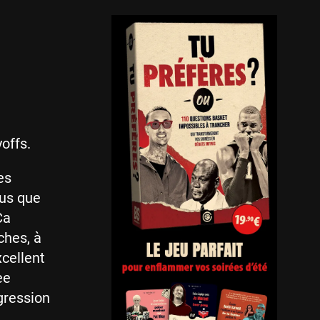
yoffs.
es
lus que
Ça
ches, à
xcellent
ee
gression