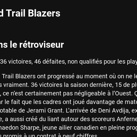
d Trail Blazers
ns le rétroviseur
36 victoires, 46 défaites, non qualifiés pour les pla
 Trail Blazers ont progressé au moment où on ne l
s vraiment. 36 victoires la saison dernière, 15 de p
t, ce n’est certainement pas négligeable à l’Ouest. 
ar le fait que les cadres ont joué davantage de mat
notable de Jerami Grant. L’arrivée de Deni Avdija, e
e, a aussi créé du liant autour des scoreurs Anfern
aedon Sharpe, jeune ailier canadien en pleine pro
 promis à un contrat à neuf chiffres.