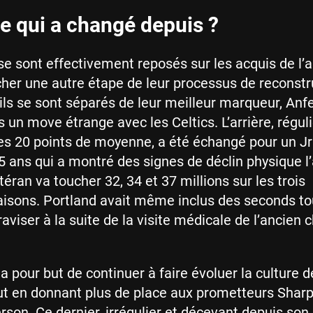
e qui a changé depuis ?
se sont effectivement reposés sur les acquis de l’a
her une autre étape de leur processus de reconstr
ls se sont séparés de leur meilleur marqueur, Anf
 un move étrange avec les Celtics. L’arrière, régu
es 20 points de moyenne, a été échangé pour un J
5 ans qui a montré des signes de déclin physique l
éran va toucher 32, 34 et 37 millions sur les trois
isons. Portland avait même inclus des seconds to
raviser à la suite de la visite médicale de l’ancien
a pour but de continuer à faire évoluer la culture d
ut en donnant plus de place aux prometteurs Sharp
son. Ce dernier, irrégulier et décevant depuis son 