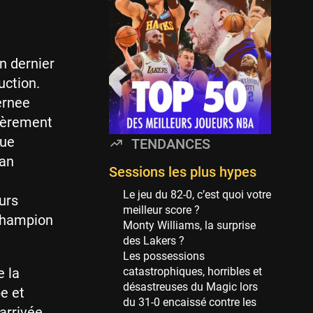
114 sessions
Golden State Warriors
113 sessions
n dernier
Denver Nuggets
uction.
106 sessions
ernee
WNBA
lièrement
97 sessions
rue
TENDANCES
Philadelphia Sixers
’an
89 sessions
Sessions les plus hypes
Milwaukee Bucks
Le jeu du 82-0, c’est quoi votre
urs
82 sessions
meilleur score ?
 champion
Monty Williams, la surprise
Hoop Culture
des Lakers ?
73 sessions
Les possessions
Oklahoma City Thunder
e la
catastrophiques, horribles et
69 sessions
désastreuses du Magic lors
e et
du 31-0 encaissé contre les
Phoenix Suns
arrivée