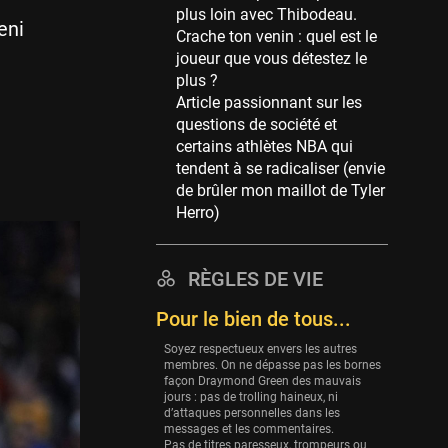
plus loin avec Thibodeau.
39 sessions
eni
Crache ton venin : quel est le
Cleveland Cavaliers
joueur que vous détestez le
38 sessions
plus ?
Article passionnant sur les
Orlando Magic
questions de société et
36 sessions
certains athlètes NBA qui
Euroleague
tendent à se radicaliser (envie
34 sessions
de brûler mon maillot de Tyler
Herro)
Charlotte Hornets
32 sessions
Houston Rockets
RÈGLES DE VIE
31 sessions
Pour le bien de tous...
Washington Wizards
Soyez respectueux envers les autres
29 sessions
membres. On ne dépasse pas les bornes
façon Draymond Green des mauvais
Portland Trail Blazers
jours : pas de trolling haineux, ni
27 sessions
d’attaques personnelles dans les
messages et les commentaires.
Eurobasket
Pas de titres paresseux, trompeurs ou