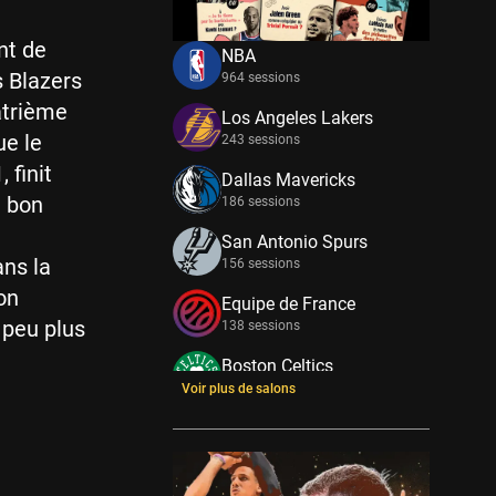
nt de
NBA
s Blazers
964 sessions
atrième
Los Angeles Lakers
ue le
243 sessions
 finit
Dallas Mavericks
n bon
186 sessions
San Antonio Spurs
ns la
156 sessions
on
Equipe de France
n peu plus
138 sessions
Boston Celtics
133 sessions
Voir plus de salons
New York Knicks
114 sessions
Minnesota Timberwolves