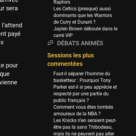
Raptors
69 sessions
ur sera
Les Celtics (presque) aussi
dominants que les Warriors
Miami Heat
a
de Curry et Durant ?
63 sessions
 l’attend
Jaylen Brown déboule dans le
Los Angeles Clippers
ent payé
carré VIP
61 sessions
ix
DÉBATS ANIMÉS
Indiana Pacers
Sessions les plus
53 sessions
commentées
te pour
New Orleans Pelicans
nque
53 sessions
Faut-il séparer l’homme du
basketteur : Pourquoi Tony
 vienne
Jeux Olympiques
Parker est-il si peu apprécie et
52 sessions
respecté par une partie du
public français ?
Atlanta Hawks
Comment vous êtes tombés
45 sessions
amoureux de la NBA ?
Chicago Bulls
Les Knicks n’en seraient peut-
41 sessions
être pas là sans Thibodeau,
mais ils ne peuvent pas aller
Memphis Grizzlies