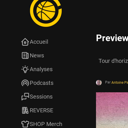
Preview
Accueil
News
Tour d'hori
Analyses
Podcasts
Par
Antoine P
Sessions
REVERSE
SHOP Merch