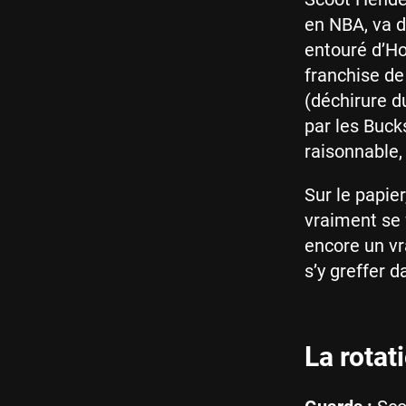
en NBA, va d
entouré d’Ho
franchise de
(déchirure d
par les Buck
raisonnable,
Sur le papie
vraiment se 
encore un vr
s’y greffer d
La rotat