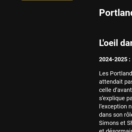
Portlan
L'oeil da
2024-2025 :
Les Portland
attendait pa
celle d’avan
s’explique p
l’exception 
dans son rôl
Simons et Sh
et désormais