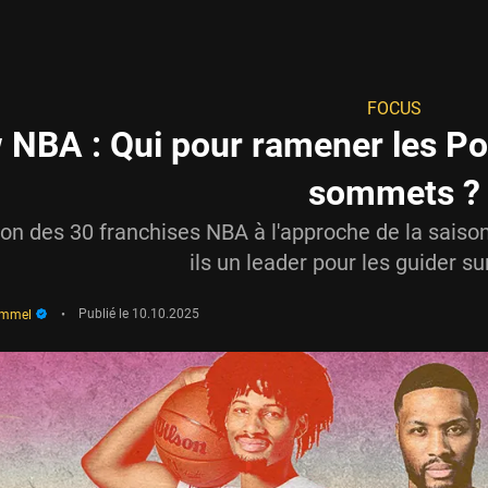
FOCUS
 NBA : Qui pour ramener les Por
sommets ?
zon des 30 franchises NBA à l'approche de la saison
ils un leader pour les guider sur
immel
•
Publié le
10.10.2025