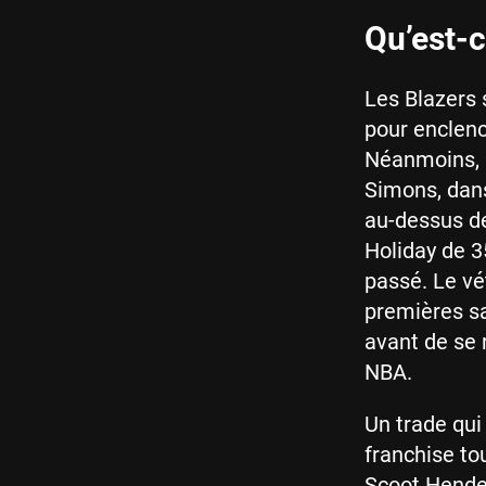
Qu’est-c
Les Blazers 
pour enclenc
Néanmoins, i
Simons, dans
au-dessus d
Holiday de 3
passé. Le vét
premières sa
avant de se 
NBA.
Un trade qui 
franchise to
Scoot Hender