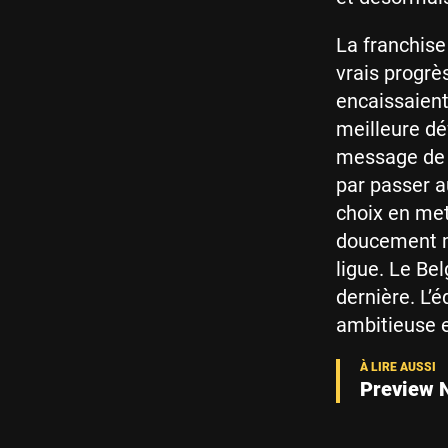
La franchise
vrais progrè
encaissaient
meilleure dé
message de C
par passer a
choix en me
doucement m
ligue. Le Bel
dernière. L’é
ambitieuse 
Preview N