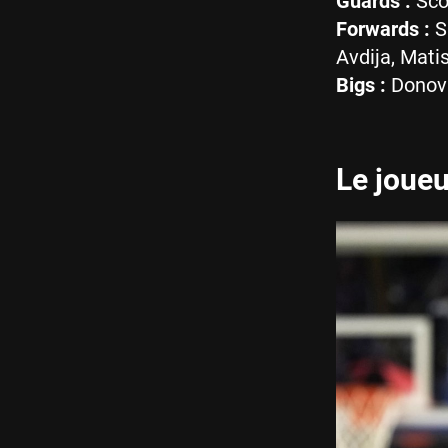
Guards :
Scoo
Forwards :
S
Avdija, Mati
Bigs :
Donova
Le joueu