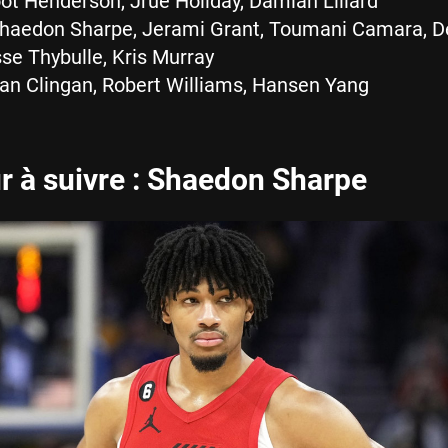
t Henderson, Jrue Holiday, Damian Lillard
haedon Sharpe, Jerami Grant, Toumani Camara, D
sse Thybulle, Kris Murray
n Clingan, Robert Williams, Hansen Yang
r à suivre : Shaedon Sharpe