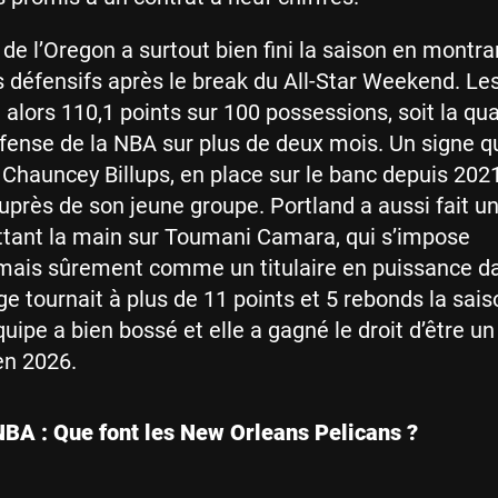
 de l’Oregon a surtout bien fini la saison en montra
s défensifs après le break du All-Star Weekend. Le
 alors 110,1 points sur 100 possessions, soit la qu
fense de la NBA sur plus de deux mois. Un signe q
hauncey Billups, en place sur le banc depuis 2021,
uprès de son jeune groupe. Portland a aussi fait u
ttant la main sur Toumani Camara, qui s’impose
ais sûrement comme un titulaire en puissance da
ge tournait à plus de 11 points et 5 rebonds la sais
quipe a bien bossé et elle a gagné le droit d’être u
en 2026.
BA : Que font les New Orleans Pelicans ?