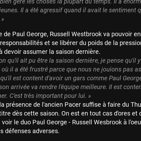
bien géré les choses la plupart du temps. Il a éno
jeunes. Il a été agressif quand il avait le sentiment qu
 »
ée de Paul George, Russell Westbrook va pouvoir en
responsabilités et se libérer du poids de la pression
l à devoir assumer la saison dernière.
n qu'il ait pu être la saison dernière, je pense qu'il 
ù il a été frustré parce que nous ne jouions pas as
qu'il est content d'avoir un gars comme Paul George 
on arrivée va rendre l'équipe meilleure. Il est content
er. C'est très important pour lui. »
la présence de l'ancien Pacer suffise à faire du Th
itre dès cette saison. On est en tout cas d'ores et 
 voir le duo Paul George - Russell Wesbrook à l'oeu
es défenses adverses.