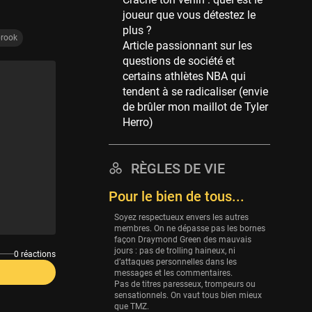
Memphis Grizzlies
joueur que vous détestez le
39 sessions
plus ?
brook
Cleveland Cavaliers
Article passionnant sur les
38 sessions
questions de société et
certains athlètes NBA qui
Orlando Magic
tendent à se radicaliser (envie
36 sessions
de brûler mon maillot de Tyler
Euroleague
Herro)
34 sessions
Charlotte Hornets
RÈGLES DE VIE
32 sessions
Pour le bien de tous...
Houston Rockets
31 sessions
Soyez respectueux envers les autres
membres. On ne dépasse pas les bornes
Washington Wizards
façon Draymond Green des mauvais
29 sessions
jours : pas de trolling haineux, ni
0 réactions
d’attaques personnelles dans les
Portland Trail Blazers
messages et les commentaires.
Pas de titres paresseux, trompeurs ou
27 sessions
sensationnels. On vaut tous bien mieux
que TMZ.