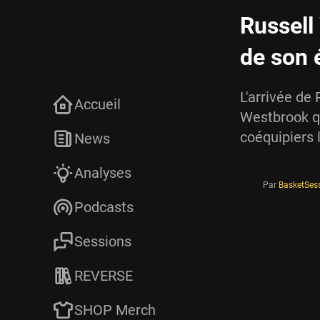
Russell
de son 
L'arrivée de
Accueil
Westbrook qu
coéquipiers 
News
Analyses
Par
BasketSes
Podcasts
Sessions
REVERSE
SHOP Merch