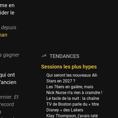
Minnesota Timberwolves
irme en
114 sessions
ider le
Golden State Warriors
113 sessions
t depuis
Denver Nuggets
man
106 sessions
WNBA
97 sessions
is gagner
TENDANCES
Philadelphia Sixers
89 sessions
Sessions les plus hypes
Milwaukee Bucks
qui ont
Qui seront les nouveaux All-
82 sessions
Stars en 2027 ?
l'ancien
Les 76ers en galère, mais
Hoop Culture
Nick Nurse n’a rien à craindre !
73 sessions
rnier. Et
Le tacle de la nuit : la chaîne
Oklahoma City Thunder
 record
TV de Boston parle du « titre
69 sessions
Disney » des Lakers
a
Klay Thompson, j’avais raté