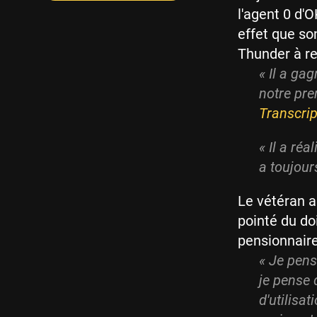
l'agent 0 d'
effet que so
Thunder à re
« Il a ga
notre pre
Transcrip
« Il a ré
a toujours
Le vétéran a
pointé du do
pensionnaire
« Je pens
je pense 
d'utilisat