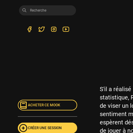
S'il a réalis
statistique,
de viser un 
ACHETER CE MOOK
sentiment mi
espèrent dés
CRÉER UNE SESSION
de jouer à n