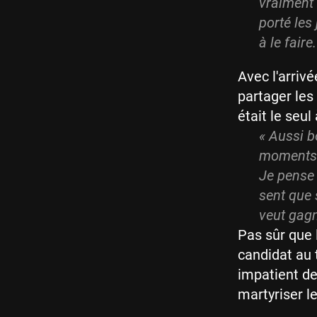
vraiment 
porté les 
à le faire.
Avec l'arriv
partager les 
était le seu
« Aussi bo
moments o
Je pense 
sent que s
veut gagn
Pas sûr que 
candidat au t
impatient de
martyriser l