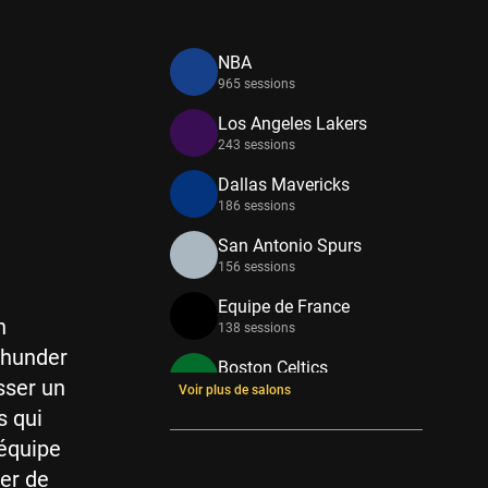
NBA
965 sessions
Los Angeles Lakers
243 sessions
Dallas Mavericks
186 sessions
San Antonio Spurs
156 sessions
Equipe de France
n
138 sessions
Thunder
Boston Celtics
sser un
133 sessions
Voir plus de salons
s qui
New York Knicks
'équipe
114 sessions
ier de