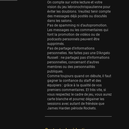
Eurobasket
On compte sur votre lecture et votre
25 sessions
vision du jeu lebronochrispaulienne pour
éviter les doublons. Veuillez tenir compte
Detroit Pistons
des messages déjà postés ou discutés
dans les salons.
25 sessions
Pas de spamming ni d’autopromotion.
Les messages ou les commentaires qui
Brooklyn Nets
font la promotion de vidéos ou de
24 sessions
podcasts personnels peuvent être
supprimés.
Sacramento Kings
Pas de partage d’informations
personnelles. Ne faites pas une D’Angelo
24 sessions
Russell : ne partagez pas d’informations
personnelles, concernant d’autres
Utah Jazz
membres ou des personnalités
22 sessions
publiques.
Comme toujours quand on débute, il faut
Toronto Raptors
gagner la confiance du staff et des
équipiers : grâce à la qualité de vos
18 sessions
premiers commentaires. Et très vite, si
vous respectez le cadre de jeu, vous aurez
REVERSE
carte blanche et pourrez dégainer les
11 sessions
sessions avec autant de frénésie que
James Harden période Rockets.
Bleues
0 sessions