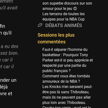
Phoenix Suns
rmément
son superbe discours sur son
69 sessions
'il avait
amour pour le jeu 😍
Les terrains de toutes les
Miami Heat
équipes pour la NBA Cup
63 sessions
DÉBATS ANIMÉS
fin
Los Angeles Clippers
 qu'il
61 sessions
Sessions les plus
Indiana Pacers
commentées
y a eu des
53 sessions
Faut-il séparer l’homme du
sez bien.
New Orleans Pelicans
basketteur : Pourquoi Tony
car il
53 sessions
Parker est-il si peu apprécie et
respecté par une partie du
 car il
Jeux Olympiques
public français ?
52 sessions
Comment vous êtes tombés
under un
amoureux de la NBA ?
Atlanta Hawks
déjà
Les Knicks n’en seraient peut-
45 sessions
être pas là sans Thibodeau,
vre et
Chicago Bulls
mais ils ne peuvent pas aller
41 sessions
plus loin avec Thibodeau.
Crache ton venin : quel est le