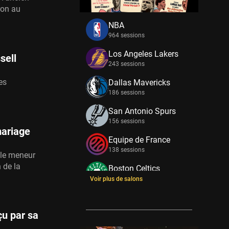
ron au
NBA
964 sessions
Los Angeles Lakers
sell
243 sessions
es
Dallas Mavericks
186 sessions
San Antonio Spurs
156 sessions
mariage
Equipe de France
138 sessions
 le meneur
 de la
Boston Celtics
133 sessions
Voir plus de salons
New York Knicks
114 sessions
çu par sa
Minnesota