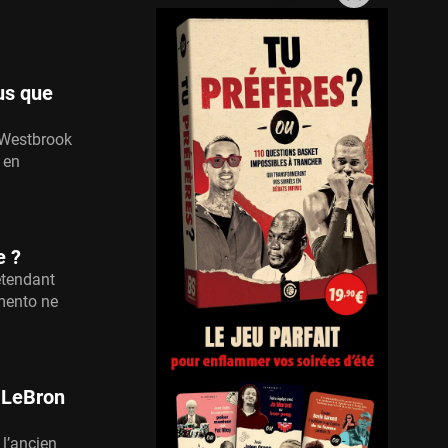
us que
 Westbrook
 en
e ?
étendant
mento ne
 LeBron
l’ancien