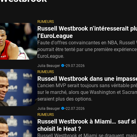
RUMEURS
Russell Westbrook n’intéresserait pl
l’EuroLeague
Faute d'offres convaincantes en NBA, Russell
pourrait être tenté par une première expérience
EuroLeague.
Julia Beauger
•
29.07.2026
RUMEURS
Russell Westbrook dans une impass
L'ancien MVP serait toujours sans véritable pr
sur le marché, alors que Washington et Sacra
seraient plus des options.
Julia Beauger
•
22.07.2026
RUMEURS
Russell Westbrook à Miami… sauf si
choisit le Heat ?
Russell Westbrook et Miami se draguent, mais 