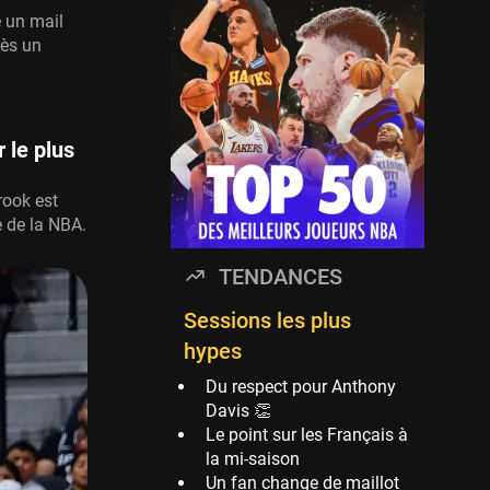
Timberwolves
é un mail
114 sessions
rès un
Golden State Warriors
113 sessions
Denver Nuggets
 le plus
106 sessions
WNBA
rook est
97 sessions
e de la NBA.
Philadelphia Sixers
TENDANCES
89 sessions
Milwaukee Bucks
Sessions les plus
82 sessions
hypes
Hoop Culture
Du respect pour Anthony
73 sessions
Davis 👏
Le point sur les Français à
Oklahoma City
la mi-saison
Thunder
Un fan change de maillot
69 sessions