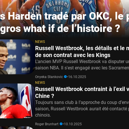
 Harden tradé par OKC, le 
gros what if de l’histoire ?
NEWS
Russell Westbrook, les détails et le
de son contrat avec les Kings
L'ancien MVP Russell Westbrook va disputer 
saison NBA. Il s'est engagé avec les Sacramen
Onyeka Stankovic
•
16.10.2025
NEWS
Russell Westbrook contraint à l’exil v
Chine ?
Toujours sans club à l’approche du coup d’env
saison, Russell Westbrook aurait été contacté 
chinois.
Roger Brunhart
•
10.10.2025