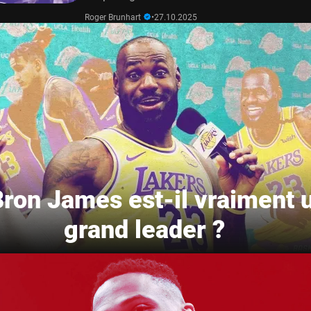
Roger Brunhart
•
27.10.2025
ron James est-il vraiment 
grand leader ?