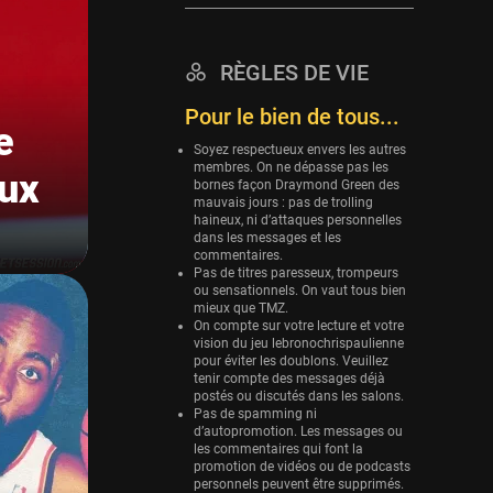
Eurobasket
25 sessions
RÈGLES DE VIE
Detroit Pistons
Pour le bien de tous...
25 sessions
e
Brooklyn Nets
Soyez respectueux envers les autres
membres. On ne dépasse pas les
24 sessions
aux
bornes façon Draymond Green des
mauvais jours : pas de trolling
Sacramento Kings
haineux, ni d’attaques personnelles
24 sessions
dans les messages et les
commentaires.
Utah Jazz
Pas de titres paresseux, trompeurs
ou sensationnels. On vaut tous bien
22 sessions
mieux que TMZ.
On compte sur votre lecture et votre
Toronto Raptors
vision du jeu lebronochrispaulienne
18 sessions
pour éviter les doublons. Veuillez
tenir compte des messages déjà
REVERSE
postés ou discutés dans les salons.
Pas de spamming ni
11 sessions
d’autopromotion. Les messages ou
les commentaires qui font la
Bleues
promotion de vidéos ou de podcasts
0 sessions
personnels peuvent être supprimés.