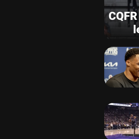
CQFR 
l