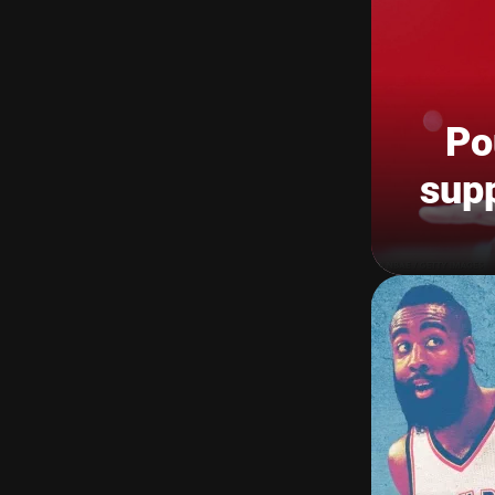
Po
sup