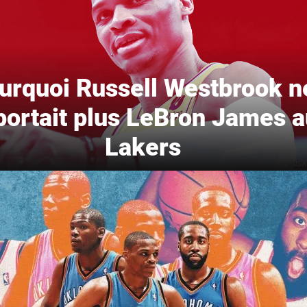
urquoi Russell Westbrook n
portait plus LeBron James 
Lakers