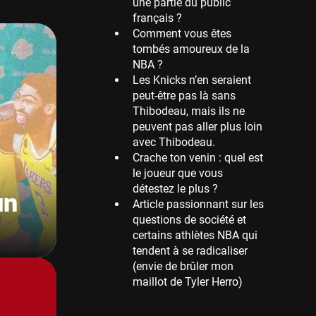
une partie du public
français ?
Memphis Grizzlies
Comment vous êtes
39 sessions
tombés amoureux de la
Cleveland Cavaliers
NBA ?
38 sessions
Les Knicks n’en seraient
peut-être pas là sans
Orlando Magic
Thibodeau, mais ils ne
36 sessions
peuvent pas aller plus loin
Euroleague
avec Thibodeau.
34 sessions
Crache ton venin : quel est
le joueur que vous
Charlotte Hornets
détestez le plus ?
32 sessions
un
Article passionnant sur les
Houston Rockets
questions de société et
31 sessions
certains athlètes NBA qui
tendent à se radicaliser
Washington Wizards
(envie de brûler mon
29 sessions
maillot de Tyler Herro)
Portland Trail Blazers
27 sessions