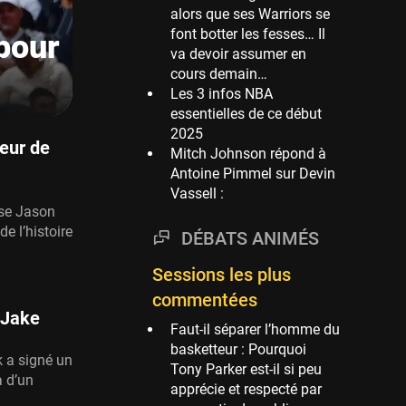
alors que ses Warriors se
Phoenix Suns
font botter les fesses… Il
pour
69 sessions
va devoir assumer en
cours demain…
Miami Heat
Les 3 infos NBA
63 sessions
essentielles de ce début
Los Angeles Clippers
2025
61 sessions
eur de
Mitch Johnson répond à
Antoine Pimmel sur Devin
Indiana Pacers
Vassell :
53 sessions
sse Jason
New Orleans Pelicans
e l’histoire
DÉBATS ANIMÉS
53 sessions
Sessions les plus
Jeux Olympiques
52 sessions
commentées
 Jake
Atlanta Hawks
Faut-il séparer l’homme du
45 sessions
basketteur : Pourquoi
k a signé un
Tony Parker est-il si peu
Chicago Bulls
 d’un
apprécie et respecté par
41 sessions