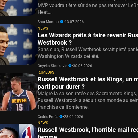
MVP voudrait être sûr de ne pas retrouver LeB
Heat....
Shaï Mamou
•
13.07.2026
NEWS
Les Wizards prêts à faire revenir Rus
Westbrook ?
Sans club, Russell Westbrook serait pisté par l
Washington Wizards cet été.
Onyeka Stankovic
•
30.06.2026
RUMEURS
Russell Westbrook et les Kings, un 
parti pour durer ?
Malgré la saison ratée des Sacramento Kings,
Russell Westbrook a séduit son monde au sein
franchise californienne.
Cédric Emés
•
28.02.2026
NEWS
Russell Westbrook, l’horrible mail re
femme