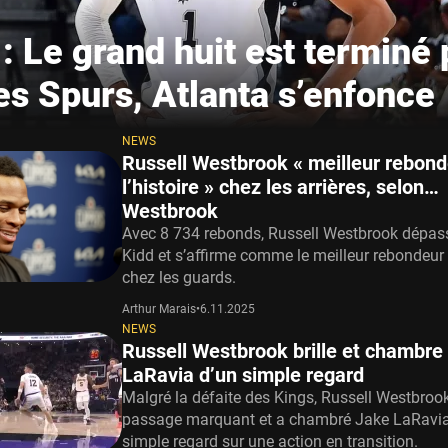
: Le grand huit est terminé 
es Spurs, Atlanta s’enfonce
NEWS
Russell Westbrook « meilleur rebond
l’histoire » chez les arrières, selon…
Westbrook
Avec 8 734 rebonds, Russell Westbrook dépa
Kidd et s’affirme comme le meilleur rebondeur d
chez les guards.
Arthur Marais
•
6.11.2025
NEWS
Russell Westbrook brille et chambre
LaRavia d’un simple regard
Malgré la défaite des Kings, Russell Westbroo
passage marquant et a chambré Jake LaRavia
simple regard sur une action en transition.