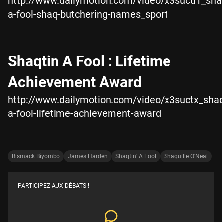
http://www.dailymotion.com/video/x3sucu1_sha
a-fool-shaq-butchering-names_sport
Shaqtin A Fool : Lifetime
Achievement Award
http://www.dailymotion.com/video/x3suctx_shaq
a-fool-lifetime-achievement-award
Bismack Biyombo
James Harden
Shaqtin’ A Fool
Shaquille O'Neal
PARTICIPEZ AUX DÉBATS !